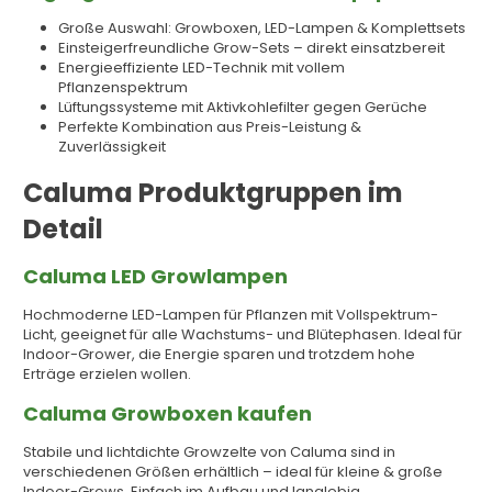
Große Auswahl: Growboxen, LED-Lampen & Komplettsets
Einsteigerfreundliche Grow-Sets – direkt einsatzbereit
Energieeffiziente LED-Technik mit vollem
Pflanzenspektrum
Lüftungssysteme mit Aktivkohlefilter gegen Gerüche
Perfekte Kombination aus Preis-Leistung &
Zuverlässigkeit
Caluma Produktgruppen im
Detail
Caluma LED Growlampen
Hochmoderne LED-Lampen für Pflanzen mit Vollspektrum-
Licht, geeignet für alle Wachstums- und Blütephasen. Ideal für
Indoor-Grower, die Energie sparen und trotzdem hohe
Erträge erzielen wollen.
Caluma Growboxen kaufen
Stabile und lichtdichte Growzelte von Caluma sind in
verschiedenen Größen erhältlich – ideal für kleine & große
Indoor-Grows. Einfach im Aufbau und langlebig.