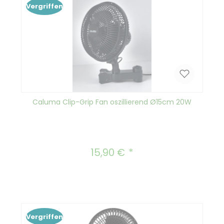
Vergriffen
Caluma Clip-Grip Fan oszillierend Ø15cm 20W
15,90 €
Regulärer Preis:
Vergriffen