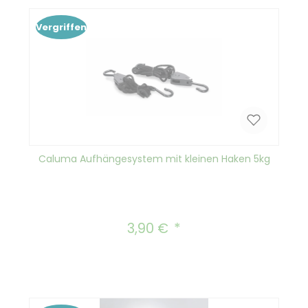
Vergriffen
Caluma Aufhängesystem mit kleinen Haken 5kg
3,90 €
Regulärer Preis: