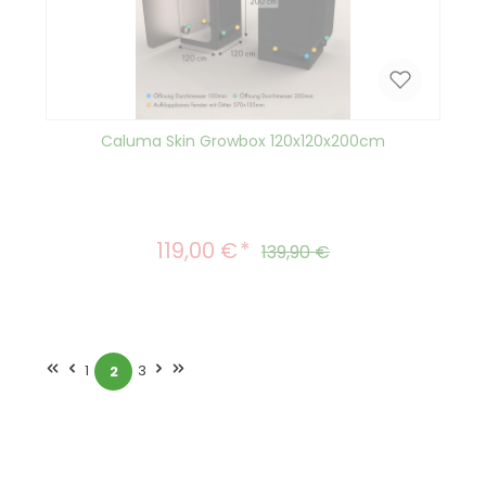
Caluma Skin Growbox 120x120x200cm
119,00 €
Verkaufspreis:
Regulärer Preis:
139,90 €
1
3
2
Seite
Seite
Seite