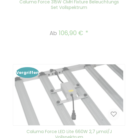
Caluma Force 315W CMH Fixture Beleuchtungs
Set Vollspektrum
106,90 €
Regulärer Preis:
Ab
Vergriffen
Caluma Force LED Lite 660W 2,7 µmol/J
Vollspektrum