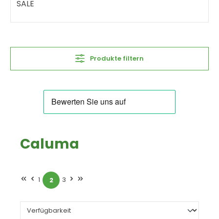
SALE
Produkte filtern
Caluma
1
3
2
Seite
Seite
Seite