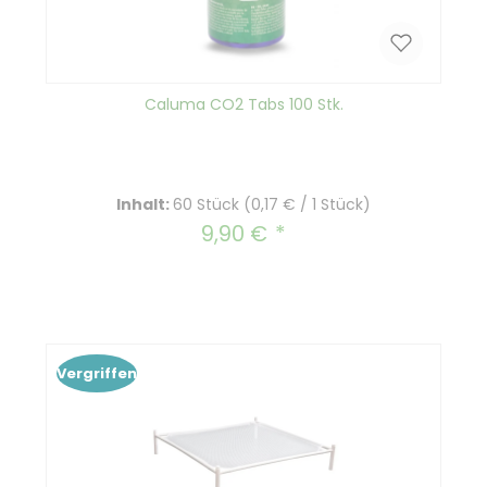
Caluma CO2 Tabs 100 Stk.
Inhalt:
60 Stück
(0,17 € / 1 Stück)
9,90 €
Regulärer Preis:
Vergriffen