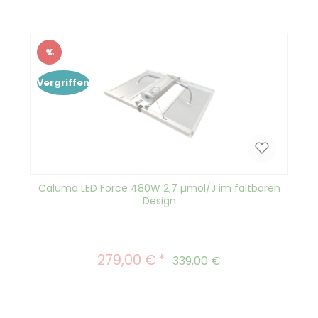
%
Rabatt
Vergriffen
Caluma LED Force 480W 2,7 µmol/J im faltbaren
Design
279,00 €
Verkaufspreis:
Regulärer Preis:
339,00 €