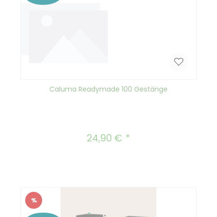
Caluma Readymade 100 Gestänge
24,90 €
Regulärer Preis:
%
Rabatt