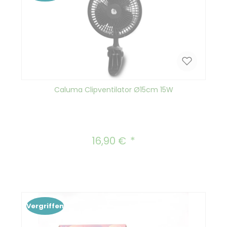
Caluma Clipventilator Ø15cm 15W
16,90 €
Regulärer Preis:
Vergriffen