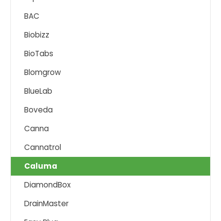
BAC
Biobizz
BioTabs
Blomgrow
BlueLab
Boveda
Canna
Cannatrol
Caluma
DiamondBox
DrainMaster