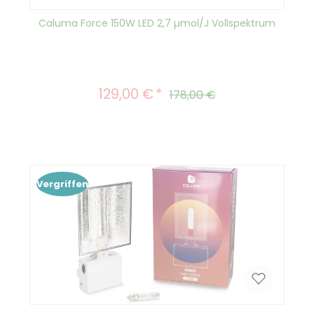
Caluma Force 150W LED 2,7 µmol/J Vollspektrum
129,00 €
Verkaufspreis:
Regulärer Preis:
178,00 €
Vergriffen