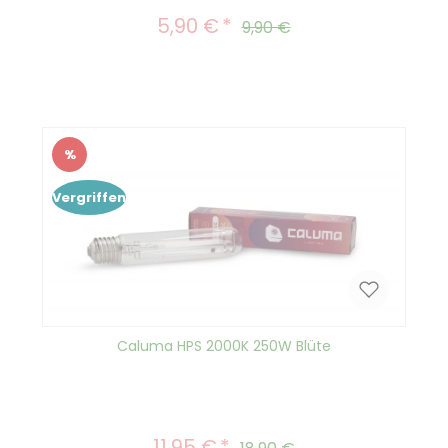
5,90 €
Verkaufspreis:
Regulärer Preis:
9,90 €
%
Rabatt
Vergriffen
Caluma HPS 2000K 250W Blüte
11,95 €
Verkaufspreis:
Regulärer Preis: