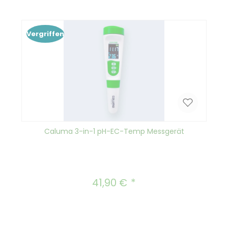
In den Warenkorb
Vergriffen
Caluma 3-in-1 pH-EC-Temp Messgerät
41,90 €
Regulärer Preis: