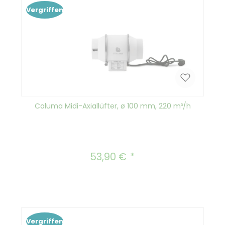
Vergriffen
Caluma Midi-Axiallüfter, ø 100 mm, 220 m³/h
53,90 €
Regulärer Preis:
Vergriffen