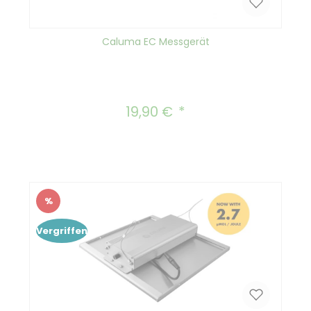
Caluma EC Messgerät
19,90 €
Regulärer Preis:
%
Rabatt
Vergriffen