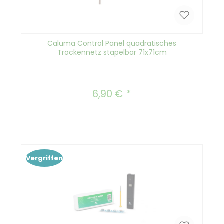
Caluma Control Panel quadratisches
Trockennetz stapelbar 71x71cm
6,90 €
Regulärer Preis:
Vergriffen