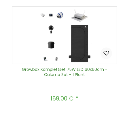
Growbox Komplettset 75W LED 60x60cm -
Caluma Set - 1 Plant
169,00 €
Regulärer Preis:
Produkt Anzahl: Gib den gewünscht