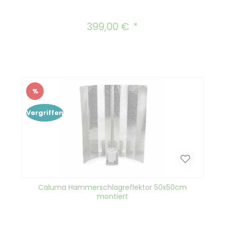
399,00 €
Regulärer Preis:
%
Rabatt
Vergriffen
Caluma Hammerschlagreflektor 50x50cm
montiert