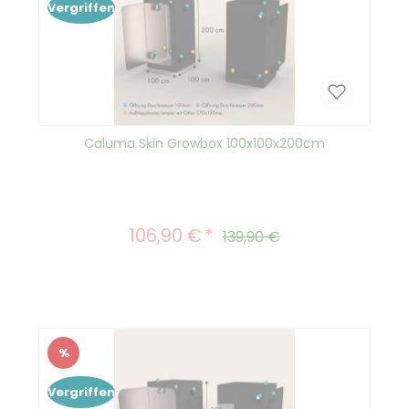
Vergriffen
Caluma Skin Growbox 100x100x200cm
106,90 €
Verkaufspreis:
Regulärer Preis:
139,90 €
%
Rabatt
Vergriffen