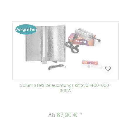
Vergriffen
Caluma HPS Beleuchtungs Kit 250-400-600-
660W
67,90 €
Regulärer Preis:
Ab