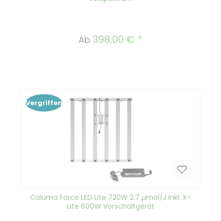
398,00 €
Regulärer Preis:
Ab
Vergriffen
Caluma Force LED Lite 720W 2,7 µmol/J inkl. X-
Lite 600W Vorschaltgerät