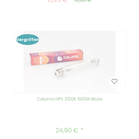
18,90 €
Vergriffen
Caluma HPS 2100K 600W Blüte
24,90 €
Regulärer Preis: