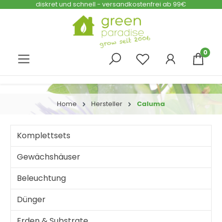
diskret und schnell - versandkostenfrei ab 99€
Zum Hauptinhalt springen
0
Home
Hersteller
Caluma
Komplettsets
Gewächshäuser
Beleuchtung
Dünger
Erden & Substrate