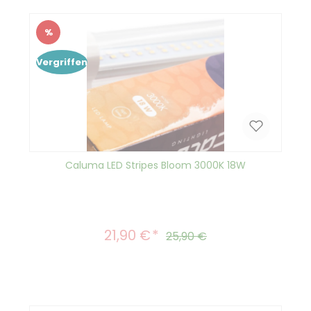
%
Rabatt
Vergriffen
Caluma LED Stripes Bloom 3000K 18W
21,90 €
Verkaufspreis:
Regulärer Preis:
25,90 €