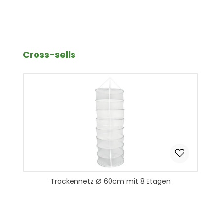
Produkt Anzahl: Gib den gewünscht
In den Warenkorb
Produktgalerie überspringen
Cross-sells
Trockennetz Ø 60cm mit 8 Etagen