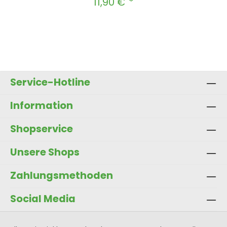
11,90 €
Regulärer Preis:
Produkt Anzahl: Gib den gewünscht
In den Warenkorb
Service-Hotline
Information
Shopservice
Unsere Shops
Zahlungsmethoden
Social Media