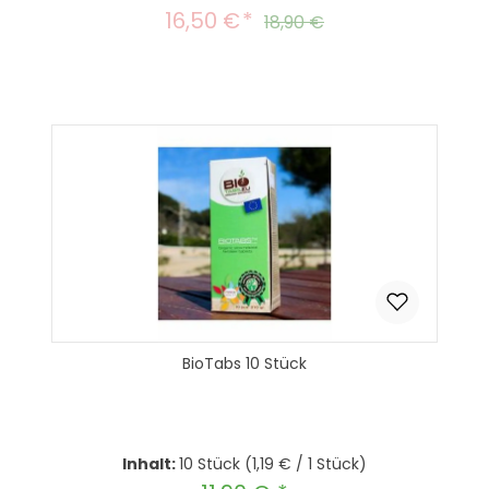
16,50 €
Verkaufspreis:
Regulärer Preis:
18,90 €
BioTabs 10 Stück
Inhalt:
10 Stück
(1,19 € / 1 Stück)