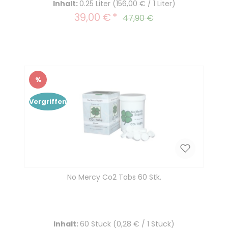
Inhalt:
0.25 Liter
(156,00 € / 1 Liter)
39,00 €
Verkaufspreis:
Regulärer Preis:
47,90 €
%
Rabatt
Vergriffen
No Mercy Co2 Tabs 60 Stk.
Inhalt:
60 Stück
(0,28 € / 1 Stück)