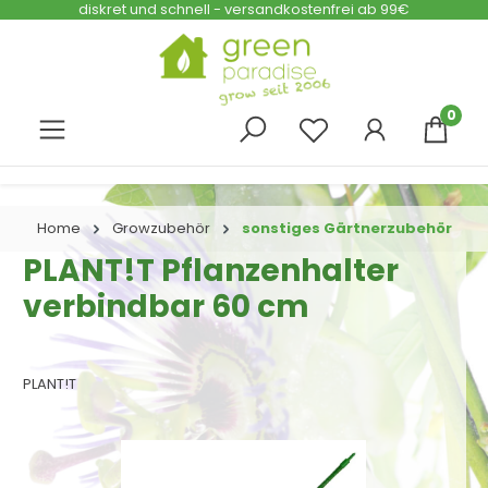
diskret und schnell - versandkostenfrei ab 99€
Zum Hauptinhalt springen
0
Home
Growzubehör
sonstiges Gärtnerzubehör
PLANT!T Pflanzenhalter
verbindbar 60 cm
PLANT!T
Bildergalerie überspringen