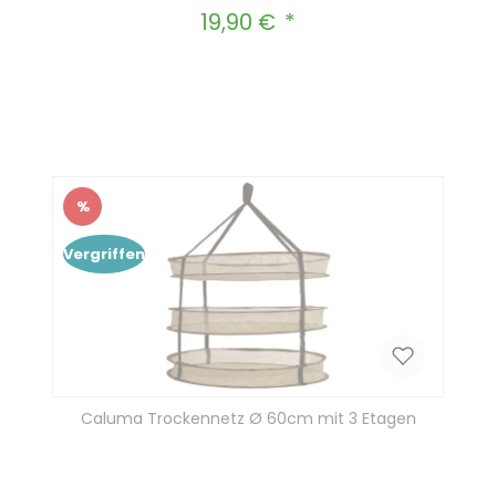
19,90 €
Regulärer Preis:
Produkt Anzahl: Gib den gewünscht
In den Warenkorb
%
Rabatt
Vergriffen
Caluma Trockennetz Ø 60cm mit 3 Etagen