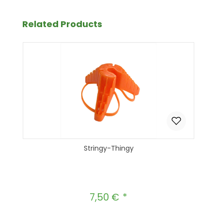
Produktgalerie überspringen
Related Products
Stringy-Thingy
7,50 €
Regulärer Preis: