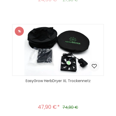
%
Rabatt
EasyGrow HerbDryer XL Trockennetz
47,90 €
Verkaufspreis:
Regulärer Preis:
74,90 €