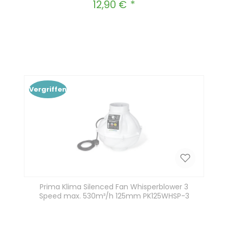
12,90 €
Regulärer Preis:
Produkt Anzahl: Gib den gewünscht
In den Warenkorb
Vergriffen
Prima Klima Silenced Fan Whisperblower 3
Speed max. 530m³/h 125mm PK125WHSP-3