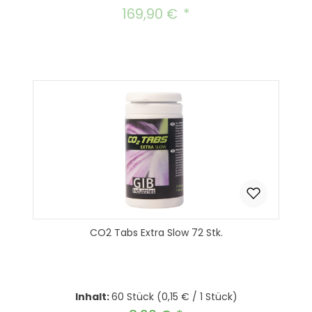
169,90 €
Regulärer Preis:
CO2 Tabs Extra Slow 72 Stk.
Inhalt:
60 Stück
(0,15 € / 1 Stück)