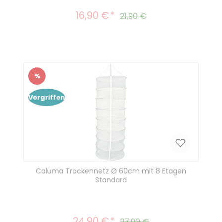
16,90 €
Verkaufspreis:
Regulärer Preis:
21,90 €
%
Rabatt
Vergriffen
Caluma Trockennetz Ø 60cm mit 8 Etagen
Standard
24,90 €
Verkaufspreis:
Regulärer Preis:
27,90 €