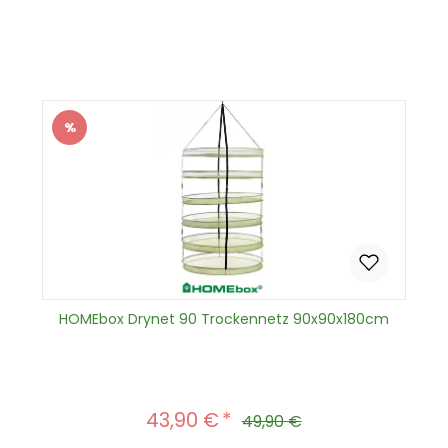
Produkt Anzahl: Gib den gewünscht
In den Warenkorb
%
Rabatt
HOMEbox Drynet 90 Trockennetz 90x90x180cm
43,90 €
Verkaufspreis:
Regulärer Preis:
49,90 €