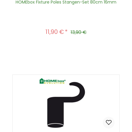
HOMEbox Fixture Poles Stangen-Set 80cm 16mm
11,90 €
Verkaufspreis:
Regulärer Preis:
13,90 €
Produkt Anzahl: Gib den gewünscht
In den Warenkorb