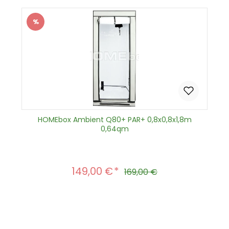
%
Rabatt
HOMEbox Ambient Q80+ PAR+ 0,8x0,8x1,8m
0,64qm
149,00 €
Verkaufspreis:
Regulärer Preis:
169,00 €
Produkt Anzahl: Gib den gewünscht