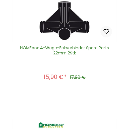
HOMEbox 4-Wege-Eckverbinder Spare Parts
22mm 2Stk
15,90 €
Verkaufspreis:
Regulärer Preis:
17,90 €
Produkt Anzahl: Gib den gewünscht
In den Warenkorb