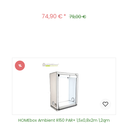
74,90 €
Verkaufspreis:
Regulärer Preis:
79,00 €
Produkt Anzahl: Gib den gewünscht
In den Warenkorb
%
Rabatt
HOMEbox Ambient R150 PAR+ 1,5x0,8x2m 1,2qm