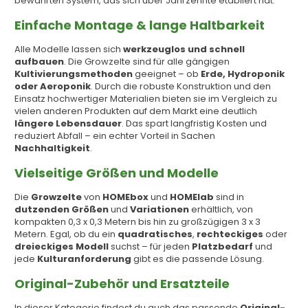
bewährten System, das sich über Jahrzehnte etabliert hat.
Einfache Montage & lange Haltbarkeit
Alle Modelle lassen sich
werkzeuglos und schnell
aufbauen
. Die Growzelte sind für alle gängigen
Kultivierungsmethoden
geeignet – ob
Erde, Hydroponik
oder Aeroponik
. Durch die robuste Konstruktion und den
Einsatz hochwertiger Materialien bieten sie im Vergleich zu
vielen anderen Produkten auf dem Markt eine deutlich
längere Lebensdauer
. Das spart langfristig Kosten und
reduziert Abfall – ein echter Vorteil in Sachen
Nachhaltigkeit
.
Vielseitige Größen und Modelle
Die
Growzelte
von
HOMEbox
und
HOMElab
sind in
dutzenden Größen
und
Variationen
erhältlich, von
kompakten 0,3 x 0,3 Metern bis hin zu großzügigen 3 x 3
Metern. Egal, ob du ein
quadratisches
,
rechteckiges
oder
dreieckiges Modell
suchst – für jeden
Platzbedarf
und
jede
Kulturanforderung
gibt es die passende Lösung.
Original-Zubehör und Ersatzteile
In dieser Kategorie findest du auch das passende
Original-