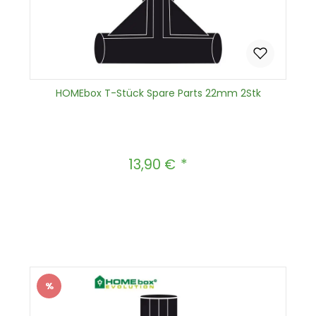
HOMEbox T-Stück Spare Parts 22mm 2Stk
13,90 €
Regulärer Preis:
Produkt Anzahl: Gib den gewünscht
In den Warenkorb
%
Rabatt