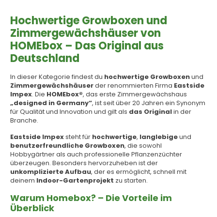
Hochwertige Growboxen und
Zimmergewächshäuser von
HOMEbox – Das Original aus
Deutschland
In dieser Kategorie findest du
hochwertige Growboxen
und
Zimmergewächshäuser
der renommierten Firma
Eastside
Impex
. Die
HOMEbox®
, das erste Zimmergewächshaus
„designed in Germany“
, ist seit über 20 Jahren ein Synonym
für Qualität und Innovation und gilt als
das Original
in der
Branche.
Eastside Impex
steht für
hochwertige
,
langlebige
und
benutzerfreundliche Growboxen
, die sowohl
Hobbygärtner als auch professionelle Pflanzenzüchter
überzeugen. Besonders hervorzuheben ist der
unkomplizierte Aufbau
, der es ermöglicht, schnell mit
deinem
Indoor-Gartenprojekt
zu starten.
Warum Homebox? – Die Vorteile im
Überblick