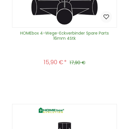
HOMEbox 4-Wege-Eckverbinder Spare Parts
16mm 4Stk
15,90 €
Verkaufspreis:
Regulärer Preis:
17,90 €
Produkt Anzahl: Gib den gewünscht
In den Warenkorb