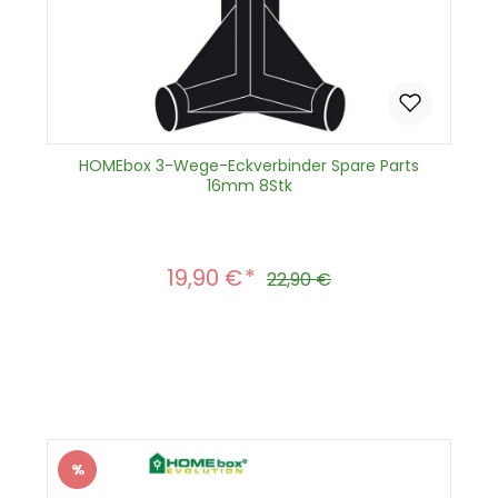
HOMEbox 3-Wege-Eckverbinder Spare Parts
16mm 8Stk
19,90 €
Verkaufspreis:
Regulärer Preis:
22,90 €
Produkt Anzahl: Gib den gewünscht
In den Warenkorb
%
Rabatt