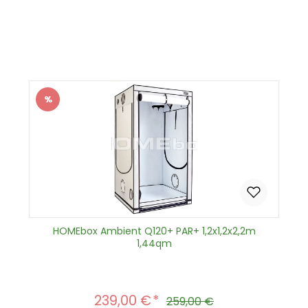
Produkt Anzahl: Gib den gewünscht
In den Warenkorb
%
Rabatt
HOMEbox Ambient Q120+ PAR+ 1,2x1,2x2,2m
1,44qm
239,00 €
Verkaufspreis:
Regulärer Preis:
259,00 €