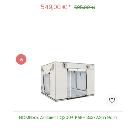
549,00 €
Verkaufspreis:
Regulärer Preis:
595,00 €
Produkt Anzahl: Gib den gewünscht
In den Warenkorb
%
Rabatt
HOMEbox Ambient Q300+ PAR+ 3x3x2,2m 9qm