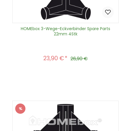
HOMEbox 3-Wege-Eckverbinder Spare Parts
22mm 4Stk
23,90 €
Verkaufspreis:
Regulärer Preis:
26,90 €
Produkt Anzahl: Gib den gewünscht
In den Warenkorb
%
Rabatt