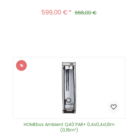
599,00 €
Verkaufspreis:
Regulärer Preis:
668,00 €
Produkt Anzahl: Gib den gewünscht
In den Warenkorb
%
Rabatt
HOMEbox Ambient Q40 PAR+ 0,4x0,4x1,6m
(0,16m²)