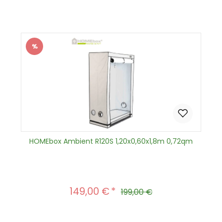
In den Warenkorb
%
Rabatt
HOMEbox Ambient R120S 1,20x0,60x1,8m 0,72qm
149,00 €
Verkaufspreis:
Regulärer Preis:
199,00 €