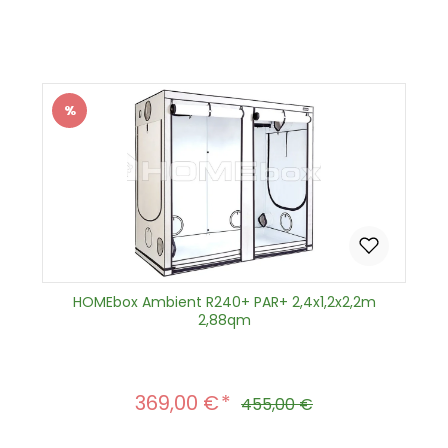
Produkt Anzahl: Gib den gewünscht
In den Warenkorb
%
Rabatt
HOMEbox Ambient R240+ PAR+ 2,4x1,2x2,2m
2,88qm
369,00 €
Verkaufspreis:
Regulärer Preis:
455,00 €