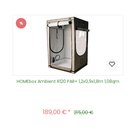
In den Warenkorb
%
Rabatt
HOMEbox Ambient R120 PAR+ 1,2x0,9x1,8m 1,08qm
189,00 €
Verkaufspreis:
Regulärer Preis:
215,00 €
Produkt Anzahl: Gib den gewünscht