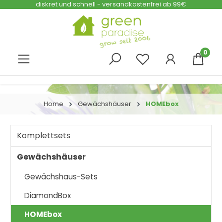
diskret und schnell - versandkostenfrei ab 99€
Zum Hauptinhalt springen
0
Home
Gewächshäuser
HOMEbox
Komplettsets
Gewächshäuser
Gewächshaus-Sets
DiamondBox
HOMEbox