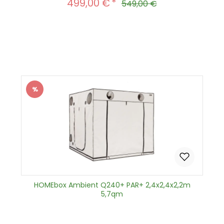
499,00 €
Verkaufspreis:
Regulärer Preis:
549,00 €
Produkt Anzahl: Gib den gewünscht
In den Warenkorb
%
Rabatt
HOMEbox Ambient Q240+ PAR+ 2,4x2,4x2,2m
5,7qm