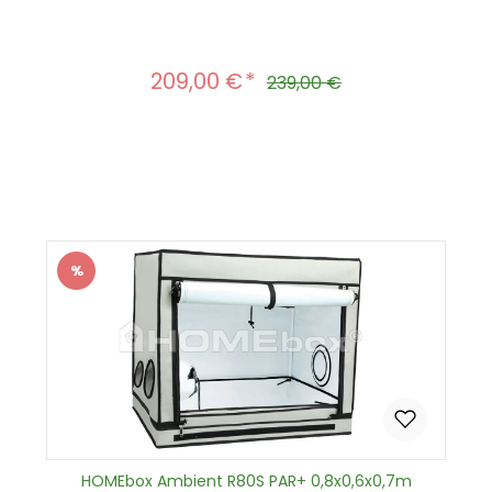
209,00 €
Verkaufspreis:
Regulärer Preis:
239,00 €
Produkt Anzahl: Gib den gewünscht
In den Warenkorb
%
Rabatt
HOMEbox Ambient R80S PAR+ 0,8x0,6x0,7m