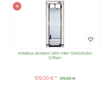
%
Rabatt
HOMEbox Ambient Q60+ PAR+ 0,6x0,6x1,6m
0,36qm
109,00 €
Verkaufspreis:
Regulärer Preis:
125,00 €
Produkt Anzahl: Gib den gewünscht
In den Warenkorb