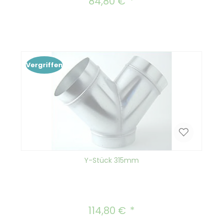
84,80 €
Regulärer Preis:
Vergriffen
Y-Stück 315mm
114,80 €
Regulärer Preis: