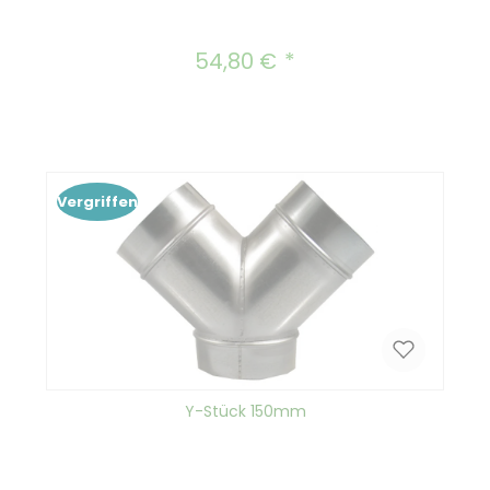
54,80 €
Regulärer Preis:
Vergriffen
Y-Stück 150mm