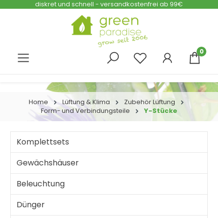
diskret und schnell - versandkostenfrei ab 99€
Zum Hauptinhalt springen
0
Home
Lüftung & Klima
Zubehör Lüftung
Form- und Verbindungsteile
Y-Stücke
Komplettsets
Gewächshäuser
Beleuchtung
Dünger