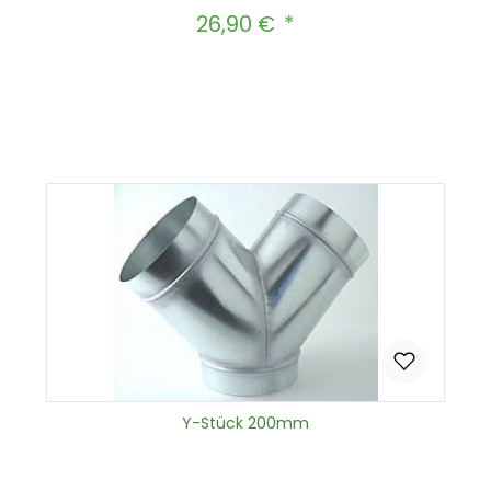
26,90 €
Regulärer Preis:
Produkt Anzahl: Gib den gewünscht
In den Warenkorb
Y-Stück 200mm