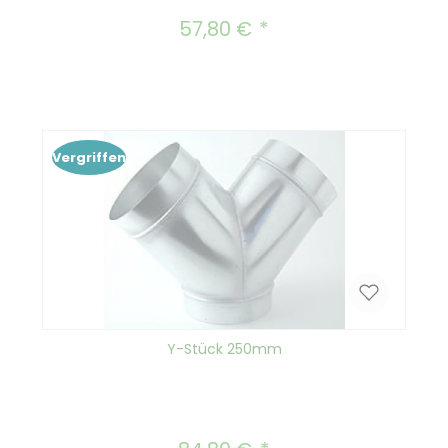
57,80 €
Regulärer Preis:
Vergriffen
Y-Stück 250mm