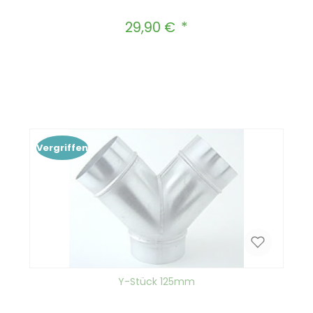
29,90 €
Regulärer Preis:
Produkt Anzahl: Gib den gewünscht
In den Warenkorb
Vergriffen
Y-Stück 125mm