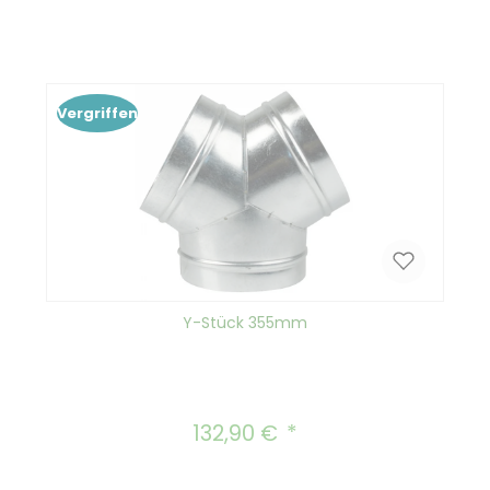
Vergriffen
Y-Stück 355mm
132,90 €
Regulärer Preis: