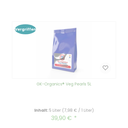
Vergriffen
GK-Organics® Veg Pearls 5L
Inhalt:
5 Liter
(7,98 € / 1 Liter)
39,90 €
Regulärer Preis: