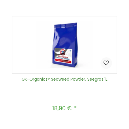
In den Warenkorb
GK-Organics® Seaweed Powder, Seegras 1L
18,90 €
Regulärer Preis: