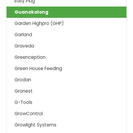
Easy Plug
Guanokalong
Garden Highpro (GHP)
Garland
Graveda
Greenception
Green House Feeding
Grodan
Gronest
G-Tools
GrowControl
Growlight Systems