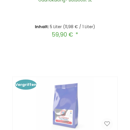
Guanokalong® BatBoost 5L
Inhalt:
5 Liter
(11,98 € / 1 Liter)
59,90 €
Regulärer Preis:
Produkt Anzahl: Gib den gewünscht
In den Warenkorb
Vergriffen