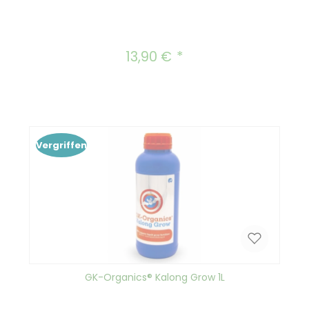
13,90 €
Regulärer Preis:
Vergriffen
GK-Organics® Kalong Grow 1L