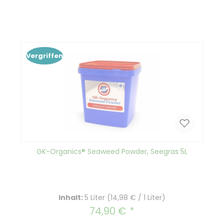
Vergriffen
GK-Organics® Seaweed Powder, Seegras 5L
Inhalt:
5 Liter
(14,98 € / 1 Liter)
74,90 €
Regulärer Preis: