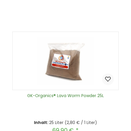
Produkt Anzahl: Gib den gewünscht
In den Warenkorb
GK-Organics® Lava Worm Powder 25L
Inhalt:
25 Liter
(2,80 € / 1 Liter)
69,90 €
Regulärer Preis: