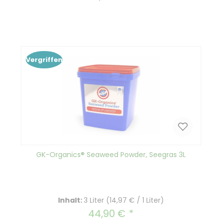
Vergriffen
GK-Organics® Seaweed Powder, Seegras 3L
Inhalt:
3 Liter
(14,97 € / 1 Liter)
44,90 €
Regulärer Preis: