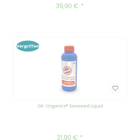
39,90 €
Regulärer Preis:
Vergriffen
GK-Organics® Seaweed Liquid
21,90 €
Regulärer Preis: