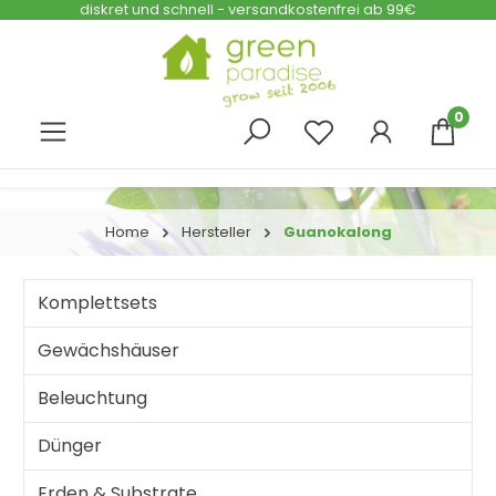
diskret und schnell - versandkostenfrei ab 99€
Zum Hauptinhalt springen
0
Home
Hersteller
Guanokalong
Komplettsets
Gewächshäuser
Beleuchtung
Dünger
Erden & Substrate