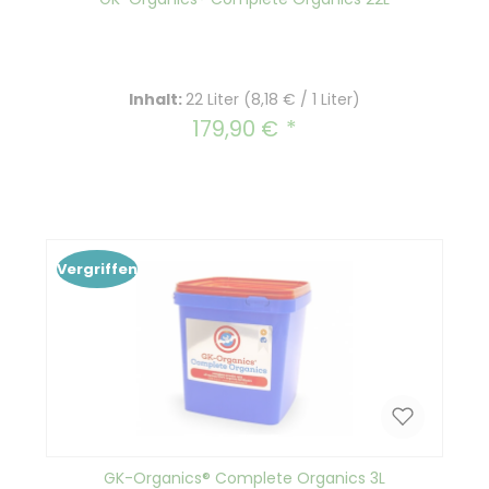
Inhalt:
22 Liter
(8,18 € / 1 Liter)
179,90 €
Regulärer Preis:
Vergriffen
GK-Organics® Complete Organics 3L