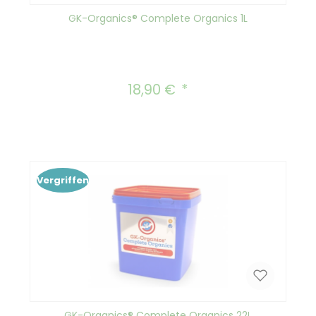
GK-Organics® Complete Organics 1L
18,90 €
Regulärer Preis:
Vergriffen
GK-Organics® Complete Organics 22L