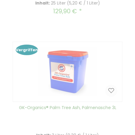
Inhalt:
25 Liter
(5,20 € / 1 Liter)
129,90 €
Regulärer Preis:
Vergriffen
GK-Organics® Palm Tree Ash, Palmenasche 3L