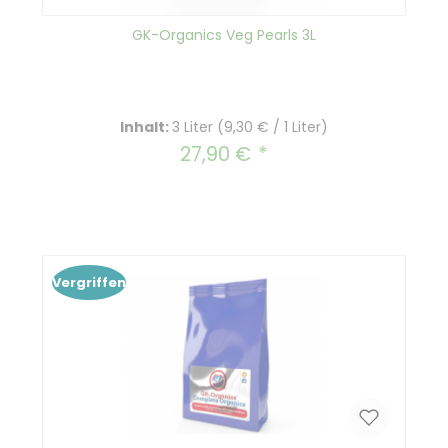
GK-Organics Veg Pearls 3L
Inhalt:
3 Liter
(9,30 € / 1 Liter)
27,90 €
Regulärer Preis:
Vergriffen