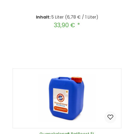
Inhalt:
5 Liter
(6,78 € / 1 Liter)
33,90 €
Regulärer Preis:
Produkt Anzahl: Gib den gewünscht
In den Warenkorb