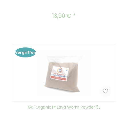
13,90 €
Regulärer Preis:
Vergriffen
GK-Organics® Lava Worm Powder 5L