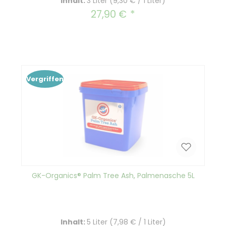
Inhalt:
3 Liter
(9,30 € / 1 Liter)
27,90 €
Regulärer Preis:
Vergriffen
GK-Organics® Palm Tree Ash, Palmenasche 5L
Inhalt:
5 Liter
(7,98 € / 1 Liter)