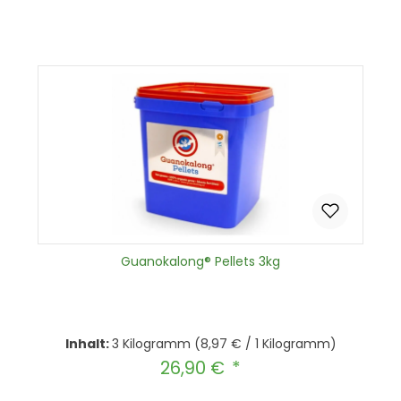
Produkt Anzahl: Gib den gewünscht
In den Warenkorb
Guanokalong® Pellets 3kg
Inhalt:
3 Kilogramm
(8,97 € / 1 Kilogramm)
26,90 €
Regulärer Preis: