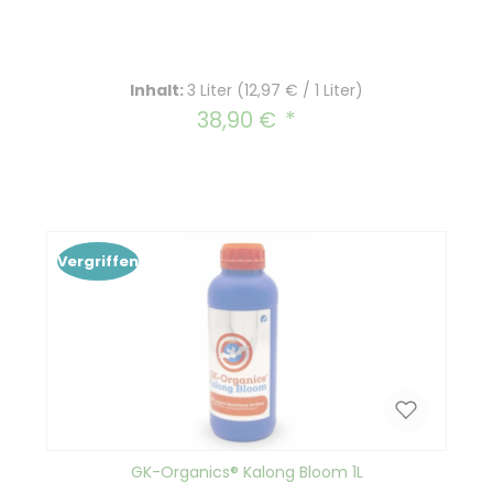
Inhalt:
3 Liter
(12,97 € / 1 Liter)
38,90 €
Regulärer Preis:
Vergriffen
GK-Organics® Kalong Bloom 1L