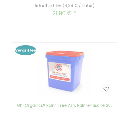
Inhalt:
5 Liter
(4,38 € / 1 Liter)
21,90 €
Regulärer Preis:
Vergriffen
GK-Organics® Palm Tree Ash, Palmenasche 25L