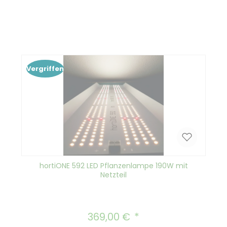
Produkt Anzahl: Gib den gewünscht
In den Warenkorb
Vergriffen
hortiONE 592 LED Pflanzenlampe 190W mit
Netzteil
369,00 €
Regulärer Preis: