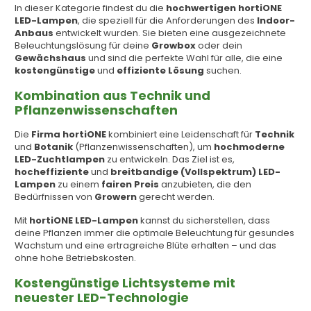
In dieser Kategorie findest du die
hochwertigen hortiONE
LED-Lampen
, die speziell für die Anforderungen des
Indoor-
Anbaus
entwickelt wurden. Sie bieten eine ausgezeichnete
Beleuchtungslösung für deine
Growbox
oder dein
Gewächshaus
und sind die perfekte Wahl für alle, die eine
kostengünstige
und
effiziente Lösung
suchen.
Kombination aus Technik und
Pflanzenwissenschaften
Die
Firma hortiONE
kombiniert eine Leidenschaft für
Technik
und
Botanik
(Pflanzenwissenschaften), um
hochmoderne
LED-Zuchtlampen
zu entwickeln. Das Ziel ist es,
hocheffiziente
und
breitbandige (Vollspektrum) LED-
Lampen
zu einem
fairen Preis
anzubieten, die den
Bedürfnissen von
Growern
gerecht werden.
Mit
hortiONE LED-Lampen
kannst du sicherstellen, dass
deine Pflanzen immer die optimale Beleuchtung für gesundes
Wachstum und eine ertragreiche Blüte erhalten – und das
ohne hohe Betriebskosten.
Kostengünstige Lichtsysteme mit
neuester LED-Technologie