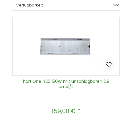
hortiOne 420 150W mit unschlagbaren 2,9
µmol/J
159,00 €
Regulärer Preis: