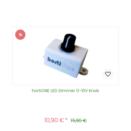
Produkt Anzahl: Gib den gewünscht
In den Warenkorb
%
Rabatt
hortiONE LED Dimmer 0-10V Knob
10,90 €
Verkaufspreis:
Regulärer Preis:
15,90 €