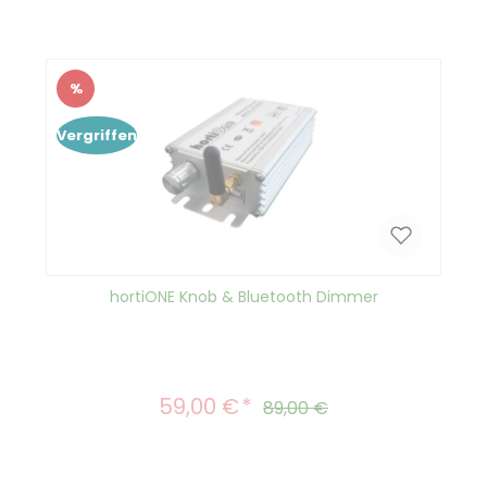
%
Rabatt
Vergriffen
hortiONE Knob & Bluetooth Dimmer
59,00 €
Verkaufspreis:
Regulärer Preis:
89,00 €