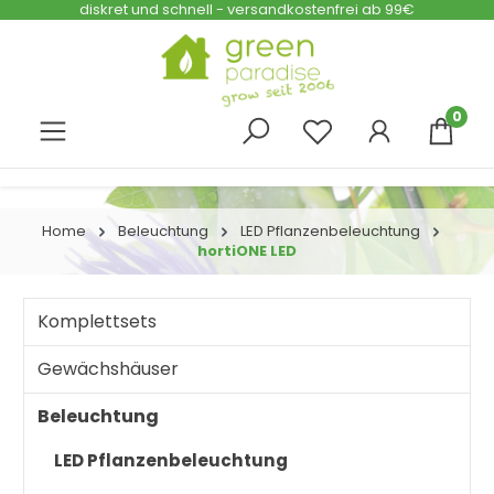
diskret und schnell - versandkostenfrei ab 99€
Zum Hauptinhalt springen
0
Home
Beleuchtung
LED Pflanzenbeleuchtung
hortiONE LED
Komplettsets
Gewächshäuser
Beleuchtung
LED Pflanzenbeleuchtung