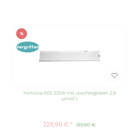
%
Rabatt
Vergriffen
hortiOne 600 220W mit unschlagbaren 2,9
µmol/J
228,99 €
Verkaufspreis:
Regulärer Preis:
319,60 €