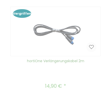
Vergriffen
hortiOne Verlängerungskabel 2m
14,90 €
Regulärer Preis: