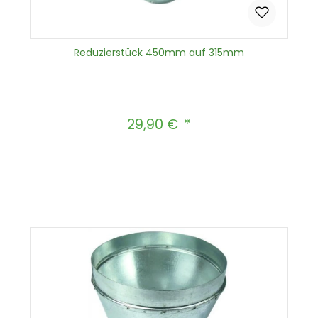
Reduzierstück 450mm auf 315mm
29,90 €
Regulärer Preis:
Produkt Anzahl: Gib den gewünscht
In den Warenkorb