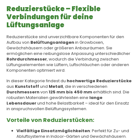
Reduzierstücke – Flexible
Verbindungen für deine
Lüftungsanlage
Reduzierstücke sind unverzichtbare Komponenten für den
Aufbau von
Belüftungsanlagen
in Growboxen,
Gewächshäusern oder größeren Anbauräumen. Sie
ermöglichen eine reibungslose Anpassung unterschiedlicher
Rohrdurchmesser
, wodurch die Verbindung zwischen
Lüftungselementen wie Lüftern, Luftschläuchen oder anderen
Komponenten optimiert wird.
In dieser Kategorie findest du
hochwertige Reduzierstücke
aus
Kunststoff
und
Metall
, die in verschiedenen
Durchmessern
von
125 mm bis 450 mm
erhältlich sind. Die
robusten Materialien gewährleisten eine
lange
Lebensdauer
und hohe Belastbarkeit – ideal für den Einsatz
in anspruchsvollen Belüftungssystemen.
Vorteile von Reduzierstücken:
Vielfältige Einsatzmöglichkeiten
: Perfekt für Zu- und
Abluftsysteme in Indoor-Gärten und Gewächshäusern.