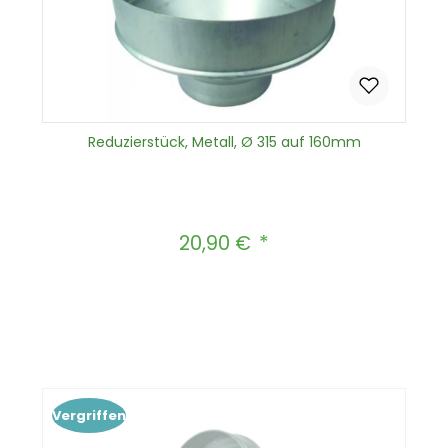
Reduzierstück, Metall, Ø 315 auf 160mm
20,90 €
Regulärer Preis:
Produkt Anzahl: Gib den gewünscht
In den Warenkorb
Vergriffen