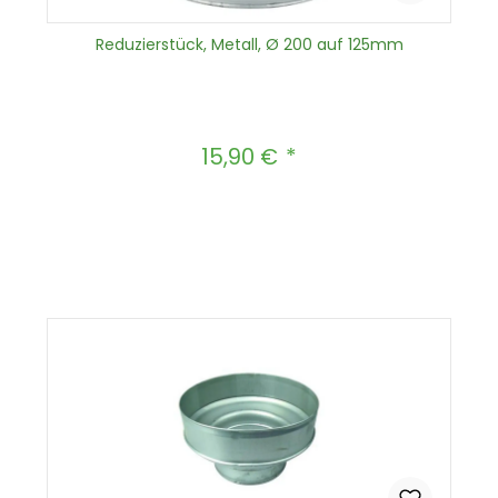
Reduzierstück, Metall, Ø 200 auf 125mm
15,90 €
Regulärer Preis:
Produkt Anzahl: Gib den gewünscht
In den Warenkorb