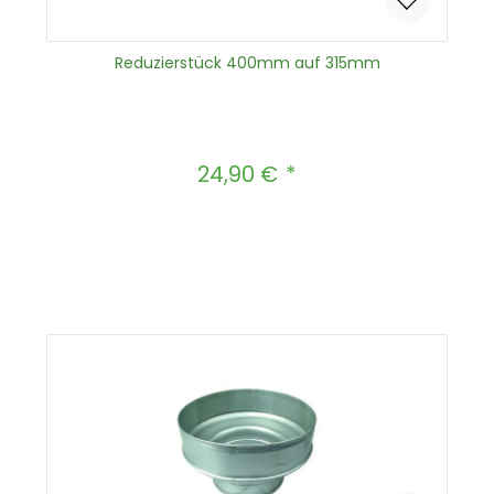
Reduzierstück 400mm auf 315mm
24,90 €
Regulärer Preis:
Produkt Anzahl: Gib den gewünscht
In den Warenkorb