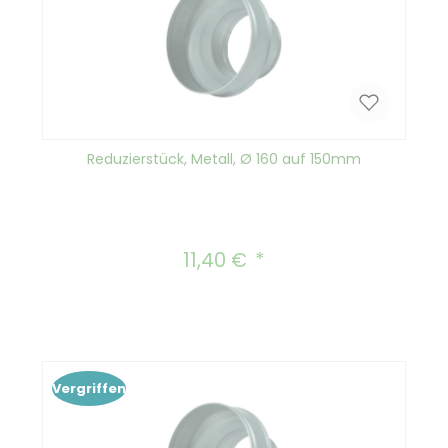
Reduzierstück, Metall, Ø 160 auf 150mm
11,40 €
Regulärer Preis:
Vergriffen