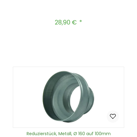
28,90 €
Regulärer Preis:
Produkt Anzahl: Gib den gewünscht
In den Warenkorb
Reduzierstück, Metall, Ø 160 auf 100mm