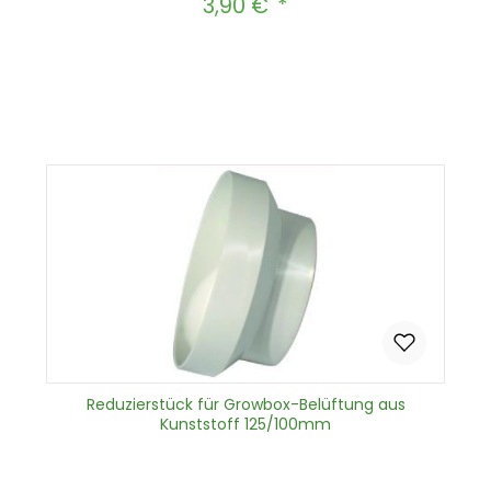
3,90 €
Regulärer Preis:
Produkt Anzahl: Gib den gewünscht
In den Warenkorb
Reduzierstück für Growbox-Belüftung aus
Kunststoff 125/100mm