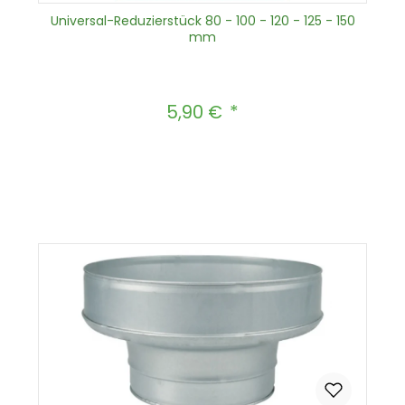
Universal-Reduzierstück 80 - 100 - 120 - 125 - 150
mm
5,90 €
Regulärer Preis:
Produkt Anzahl: Gib den gewünscht
In den Warenkorb