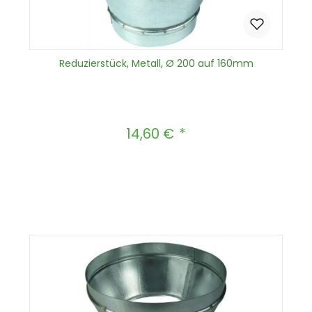
Reduzierstück, Metall, Ø 200 auf 160mm
14,60 €
Regulärer Preis:
Produkt Anzahl: Gib den gewünscht
In den Warenkorb