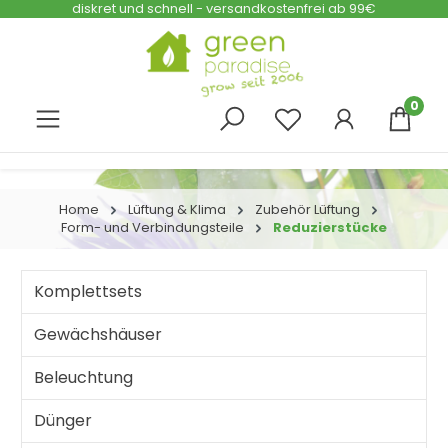
diskret und schnell - versandkostenfrei ab 99€
Zum Hauptinhalt springen
0
Home
Lüftung & Klima
Zubehör Lüftung
Form- und Verbindungsteile
Reduzierstücke
Komplettsets
Gewächshäuser
Beleuchtung
Dünger