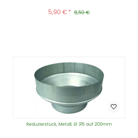
5,90 €
Verkaufspreis:
Regulärer Preis:
8,50 €
Produkt Anzahl: Gib den gewünscht
In den Warenkorb
Reduzierstück, Metall, Ø 315 auf 200mm