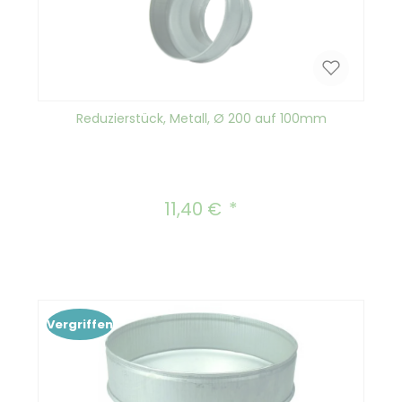
Reduzierstück, Metall, Ø 200 auf 100mm
11,40 €
Regulärer Preis:
Vergriffen