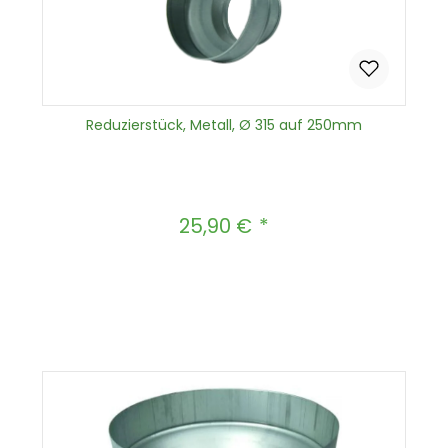
Reduzierstück, Metall, Ø 315 auf 250mm
25,90 €
Regulärer Preis:
Produkt Anzahl: Gib den gewünscht
In den Warenkorb