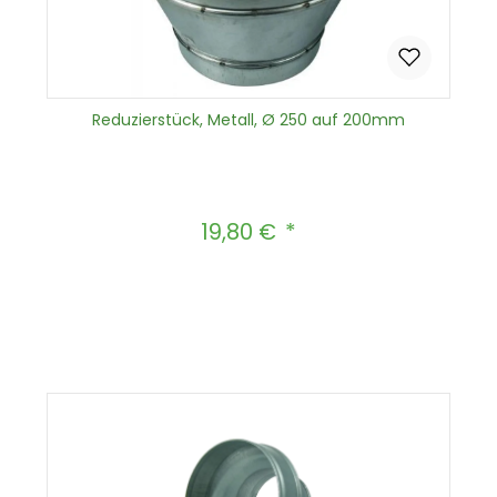
Reduzierstück, Metall, Ø 250 auf 200mm
19,80 €
Regulärer Preis:
Produkt Anzahl: Gib den gewünscht
In den Warenkorb