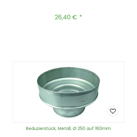
26,40 €
Regulärer Preis:
Produkt Anzahl: Gib den gewünscht
In den Warenkorb
Reduzierstück, Metall, Ø 250 auf 160mm