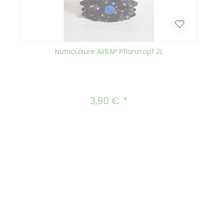
Nutriculture AirRAP Pflanztopf 2L
3,90 €
Regulärer Preis: