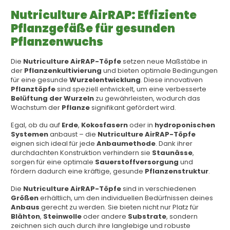
Nutriculture AirRAP: Effiziente
Pflanzgefäße für gesunden
Pflanzenwuchs
Die
Nutriculture AirRAP-Töpfe
setzen neue Maßstäbe in
der
Pflanzenkultivierung
und bieten optimale Bedingungen
für eine gesunde
Wurzelentwicklung
. Diese innovativen
Pflanztöpfe
sind speziell entwickelt, um eine verbesserte
Belüftung der Wurzeln
zu gewährleisten, wodurch das
Wachstum der
Pflanze
signifikant gefördert wird.
Egal, ob du auf
Erde
,
Kokosfasern
oder in
hydroponischen
Systemen
anbaust – die
Nutriculture AirRAP-Töpfe
eignen sich ideal für jede
Anbaumethode
. Dank ihrer
durchdachten Konstruktion verhindern sie
Staunässe
,
sorgen für eine optimale
Sauerstoffversorgung
und
fördern dadurch eine kräftige, gesunde
Pflanzenstruktur
.
Die
Nutriculture AirRAP-Töpfe
sind in verschiedenen
Größen
erhältlich, um den individuellen Bedürfnissen deines
Anbaus
gerecht zu werden. Sie bieten nicht nur Platz für
Blähton
,
Steinwolle
oder andere
Substrate
, sondern
zeichnen sich auch durch ihre langlebige und robuste