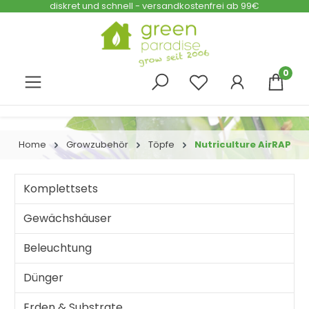
diskret und schnell - versandkostenfrei ab 99€
Zum Hauptinhalt springen
0
Home
Growzubehör
Töpfe
Nutriculture AirRAP
Komplettsets
Gewächshäuser
Beleuchtung
Dünger
Erden & Substrate