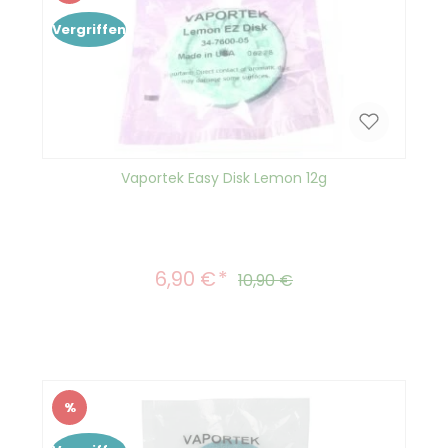
Rabatt
Vergriffen
Vaportek Easy Disk Lemon 12g
6,90 €
Verkaufspreis:
Regulärer Preis:
10,90 €
%
Rabatt