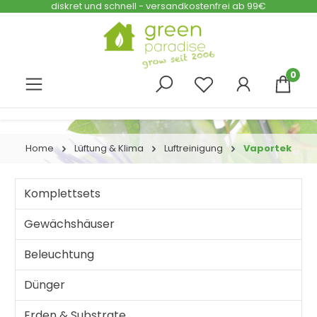
diskret und schnell - versandkostenfrei ab 99€
Zum Hauptinhalt springen
0
Home
Lüftung & Klima
Luftreinigung
Vaportek
Komplettsets
Gewächshäuser
Beleuchtung
Dünger
Erden & Substrate