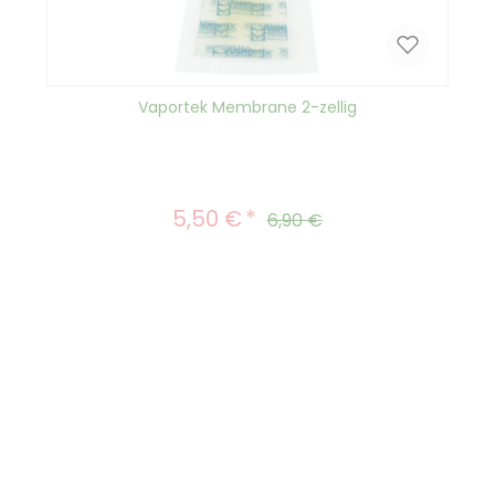
Vaportek Membrane 2-zellig
5,50 €
Verkaufspreis:
Regulärer Preis:
6,90 €