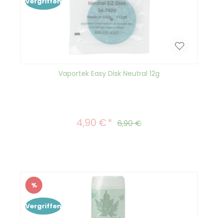
Vergriffen
Vaportek Easy Disk Neutral 12g
4,90 €
Verkaufspreis:
Regulärer Preis:
6,90 €
%
Rabatt
Vergriffen