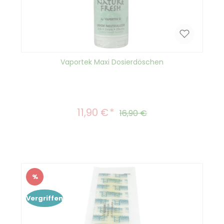
Vaportek Maxi Dosierdöschen
11,90 €
Verkaufspreis:
Regulärer Preis:
16,90 €
%
Rabatt
Vergriffen