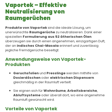
Vaportek – Effektive
Neutralisierung von
Raumgerüchen
Produkte von Vaportek
sind die ideale Lösung, um
unerwünschte
Raumgerüche
zu neutralisieren. Dank einer
speziellen
Formulierung aus 52 ätherischen Ölen
überzeugen sie durch einen angenehmen, einzigartigen Duft,
der an
indisches Chai-Masala
erinnert und zuverlässig
jegliche Fremdgerüche beseitigt.
Anwendungsweise von Vaportek-
Produkten
Geruchsfolien
und
Presslinge
werden mithilfe von
Dosierdöschen
oder
elektrischen Dispensern
gleichmäßig in der Raumluft verteilt.
Sie eignen sich für
Wohnräume
,
Arbeitsbereiche
,
Abluftsysteme
oder überall dort, wo eine angenehme
Raumluft gewünscht wird.
Vorteile von Vaportek