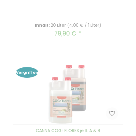
Inhalt:
20 Liter
(4,00 € / 1 Liter)
79,90 €
Regulärer Preis:
Vergriffen
CANNA COGr FLORES je 1L A & B