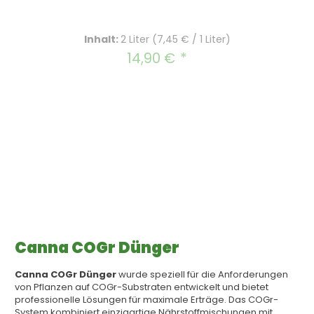
Inhalt:
2 Liter
(7,45 € / 1 Liter)
14,90 €
Regulärer Preis:
Canna COGr Dünger
Canna COGr Dünger
wurde speziell für die Anforderungen
von Pflanzen auf COGr-Substraten entwickelt und bietet
professionelle Lösungen für maximale Erträge. Das COGr-
System kombiniert einzigartige Nährstoffmischungen mit