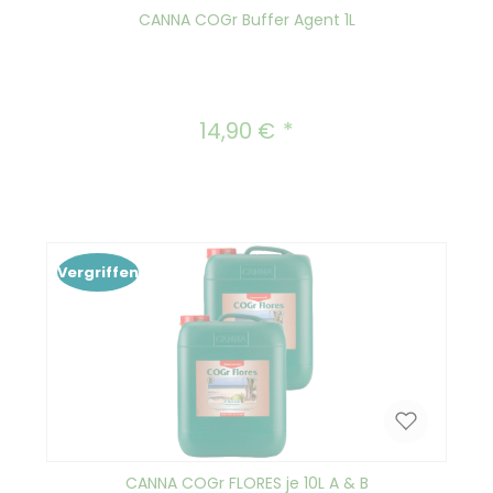
CANNA COGr Buffer Agent 1L
14,90 €
Regulärer Preis:
Vergriffen
CANNA COGr FLORES je 10L A & B