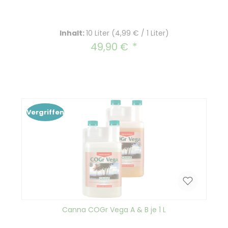
Inhalt:
10 Liter
(4,99 € / 1 Liter)
49,90 €
Regulärer Preis:
Vergriffen
Canna COGr Vega A & B je 1 L