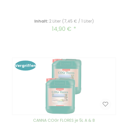
Inhalt:
2 Liter
(7,45 € / 1 Liter)
14,90 €
Regulärer Preis:
Vergriffen
CANNA COGr FLORES je 5L A & B