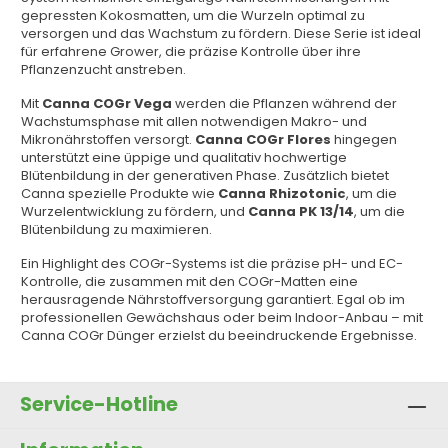
gepressten Kokosmatten, um die Wurzeln optimal zu
versorgen und das Wachstum zu fördern. Diese Serie ist ideal
für erfahrene Grower, die präzise Kontrolle über ihre
Pflanzenzucht anstreben.
Mit
Canna COGr Vega
werden die Pflanzen während der
Wachstumsphase mit allen notwendigen Makro- und
Mikronährstoffen versorgt.
Canna COGr Flores
hingegen
unterstützt eine üppige und qualitativ hochwertige
Blütenbildung in der generativen Phase. Zusätzlich bietet
Canna spezielle Produkte wie
Canna Rhizotonic
, um die
Wurzelentwicklung zu fördern, und
Canna PK 13/14
, um die
Blütenbildung zu maximieren.
Ein Highlight des COGr-Systems ist die präzise pH- und EC-
Kontrolle, die zusammen mit den COGr-Matten eine
herausragende Nährstoffversorgung garantiert. Egal ob im
professionellen Gewächshaus oder beim Indoor-Anbau – mit
Canna COGr Dünger erzielst du beeindruckende Ergebnisse.
Service-Hotline