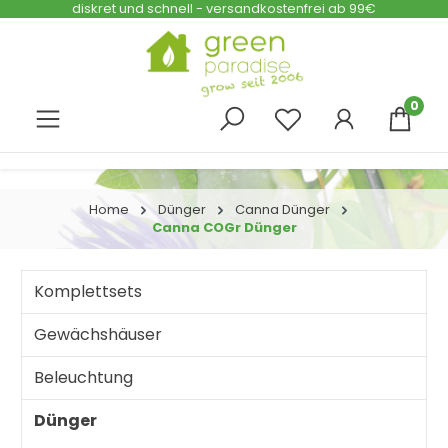
diskret und schnell - versandkostenfrei ab 99€
Zum Hauptinhalt springen
0
Home
Dünger
Canna Dünger
Canna COGr Dünger
Komplettsets
Gewächshäuser
Beleuchtung
Dünger