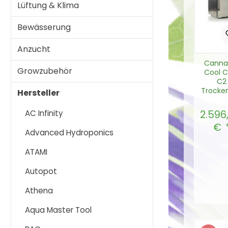
Lüftung & Klima
Bewässerung
Anzucht
Cannat
Growzubehör
Cool C
C2
Trocke
Hersteller
omat 
WIF
2.596
AC Infinity
Regulä
€
Advanced Hydroponics
ATAMI
Prod
Autopot
Athena
In d
Aqua Master Tool