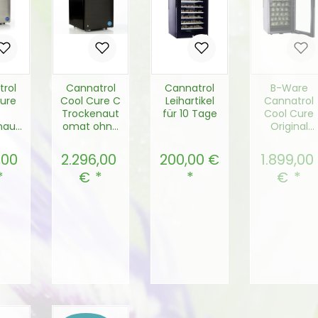
rol
Cannatrol
Cannatrol
B-Ware
ure
Cool Cure C
Leihartikel
Cannatrol
Trockenaut
für 10 Tage
Cool Cure
naut
omat ohne
Original
mit
WIFI
Trockenaut
I
omat inkl
,00
2.296,00
200,00 €
1.899,00
rer Preis:
Regulärer Preis:
Regulärer Preis:
Regulärer
Black Out
€
€
Window Tin
Sichtschut
tönung
ukt Anzahl: Gib den gewünschten Wert
Produkt Anzahl: Gib den gewün
Produkt Anzahl: Gi
en Warenkorb
In den Warenkorb
In den Warenkorb