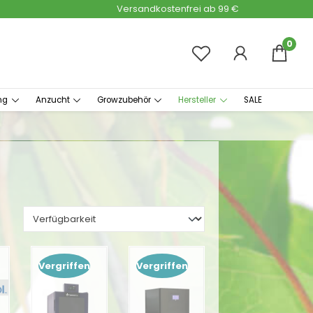
Versandkostenfrei ab 99 €
0
ng
Anzucht
Growzubehör
Hersteller
SALE
Vergriffen
Vergriffen