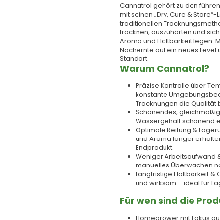
Cannatrol gehört zu den führe
mit seinen „Dry, Cure & Store“
traditionellen Trocknungsmethode
trocknen, auszuhärten und siche
Aroma und Haltbarkeit legen. M
Nachernte auf ein neues Level
Standort.
Warum Cannatrol?
Präzise Kontrolle über Tem
konstante Umgebungsbedi
Trocknungen die Qualität 
Schonendes, gleichmäßig
Wassergehalt schonend en
Optimale Reifung & Lager
und Aroma länger erhalte
Endprodukt.
Weniger Arbeitsaufwand & 
manuelles Überwachen notw
Langfristige Haltbarkeit &
und wirksam – ideal für L
Für wen sind die Pro
Homegrower mit Fokus auf Q