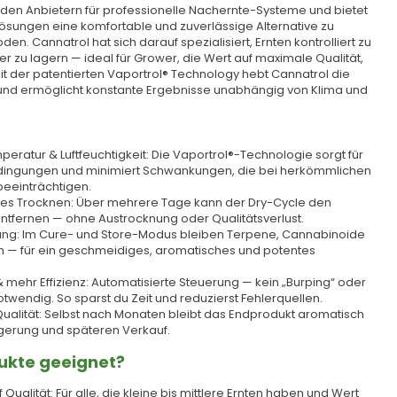
nden Anbietern für professionelle Nachernte-Systeme und bietet
-Lösungen eine komfortable und zuverlässige Alternative zu
n. Cannatrol hat sich darauf spezialisiert, Ernten kontrolliert zu
r zu lagern — ideal für Grower, die Wert auf maximale Qualität,
it der patentierten Vaportrol® Technology hebt Cannatrol die
 und ermöglicht konstante Ergebnisse unabhängig von Klima und
peratur & Luftfeuchtigkeit: Die Vaportrol®-Technologie sorgt für
ngungen und minimiert Schwankungen, die bei herkömmlichen
beeinträchtigen.
es Trocknen: Über mehrere Tage kann der Dry-Cycle den
tfernen — ohne Austrocknung oder Qualitätsverlust.
ung: Im Cure- und Store-Modus bleiben Terpene, Cannabinoide
n — für ein geschmeidiges, aromatisches und potentes
mehr Effizienz: Automatisierte Steuerung — kein „Burping“ oder
endig. So sparst du Zeit und reduzierst Fehlerquellen.
 Qualität: Selbst nach Monaten bleibt das Endprodukt aromatisch
agerung und späteren Verkauf.
dukte geeignet?
ualität: Für alle, die kleine bis mittlere Ernten haben und Wert