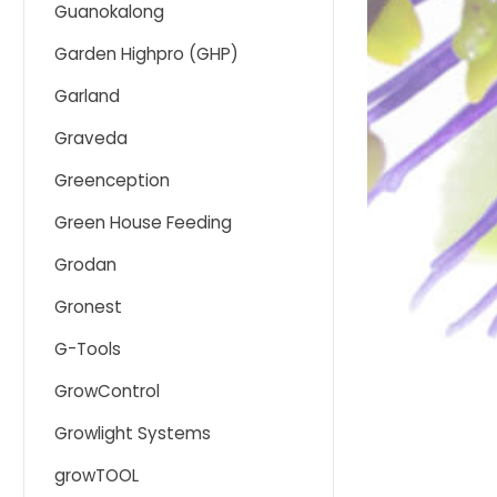
Guanokalong
Garden Highpro (GHP)
Garland
Graveda
Greenception
Green House Feeding
Grodan
Gronest
G-Tools
GrowControl
Growlight Systems
growTOOL