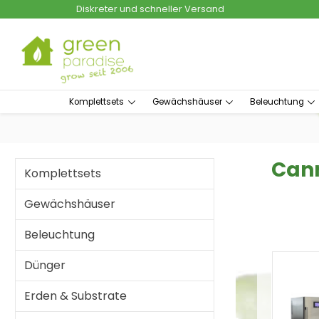
Diskreter und schneller Versand
um Hauptinhalt springen
Zur Suche springen
Komplettsets
Gewächshäuser
Beleuchtung
Cann
Komplettsets
Gewächshäuser
Beleuchtung
Dünger
Erden & Substrate