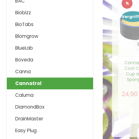
BAC
%
Raba
Biobizz
Vergrif
BioTabs
Blomgrow
BlueLab
Boveda
Cannat
Cool C
Canna
Cup 
Spon
Cannatrol
24,90
Verkau
Caluma
DiamondBox
DrainMaster
Easy Plug