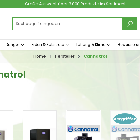
Große Auswahl: über 3.000 Produkte im Sortiment
Dünger
Erden & Substrate
Lüftung & Klima
Bewässeru
Home
Hersteller
Cannatrol
atrol
Vergriffen