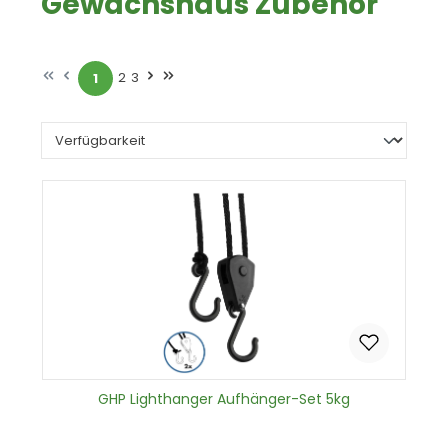
Gewächshaus Zubehör
2
3
1
Seite
Seite
Seite
GHP Lighthanger Aufhänger-Set 5kg