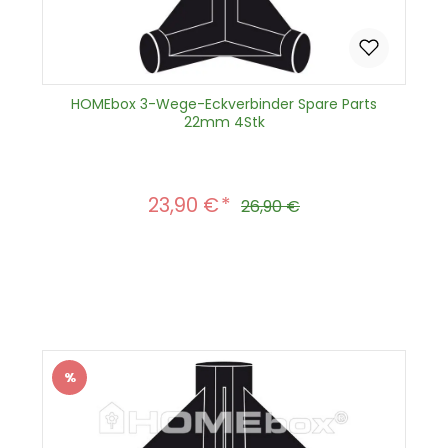
HOMEbox 3-Wege-Eckverbinder Spare Parts
22mm 4Stk
23,90 €
Verkaufspreis:
Regulärer Preis:
26,90 €
Produkt Anzahl: Gib den gewünscht
In den Warenkorb
%
Rabatt