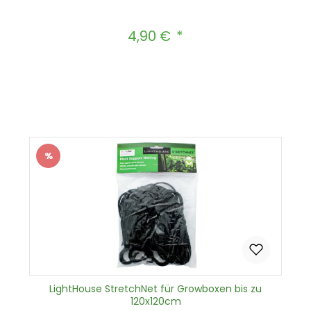
4,90 €
Regulärer Preis:
Produkt Anzahl: Gib den gewünscht
In den Warenkorb
%
Rabatt
LightHouse StretchNet für Growboxen bis zu
120x120cm