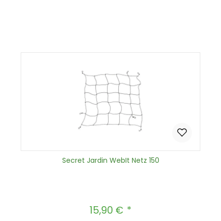
Produkt Anzahl: Gib den gewünscht
In den Warenkorb
Secret Jardin WebIt Netz 150
15,90 €
Regulärer Preis: