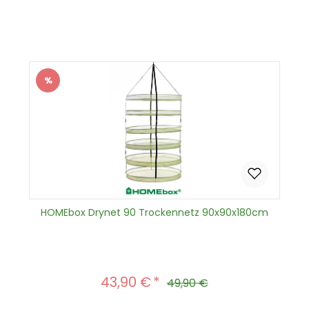
Produkt Anzahl: Gib den gewünscht
In den Warenkorb
%
Rabatt
HOMEbox Drynet 90 Trockennetz 90x90x180cm
43,90 €
Verkaufspreis:
Regulärer Preis:
49,90 €