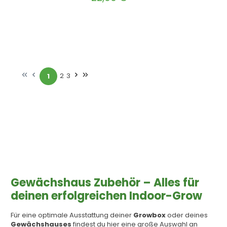
Produkt Anzahl: Gib den gewünscht
In den Warenkorb
2
3
1
Seite
Seite
Seite
Gewächshaus Zubehör – Alles für
deinen erfolgreichen Indoor-Grow
Für eine optimale Ausstattung deiner
Growbox
oder deines
Gewächshauses
findest du hier eine große Auswahl an