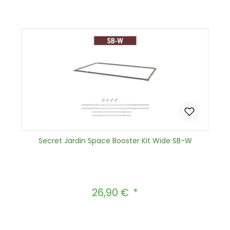
In den Warenkorb
Secret Jardin Space Booster Kit Wide SB-W
26,90 €
Regulärer Preis:
Produkt Anzahl: Gib den gewünscht