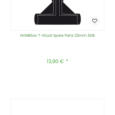
HOMEbox T-Stück Spare Parts 22mm 2Stk
13,90 €
Regulärer Preis:
Produkt Anzahl: Gib den gewünscht
In den Warenkorb