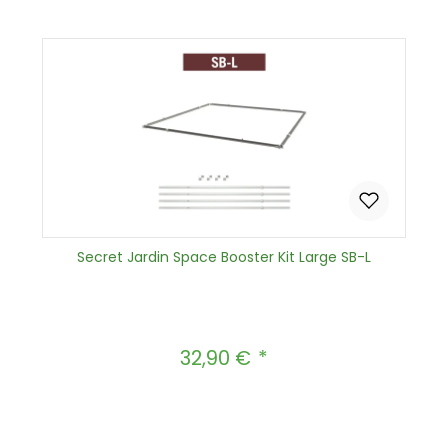
In den Warenkorb
Secret Jardin Space Booster Kit Large SB-L
32,90 €
Regulärer Preis:
Produkt Anzahl: Gib den gewünscht