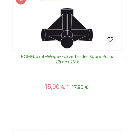
Rabatt
HOMEbox 4-Wege-Eckverbinder Spare Parts
22mm 2Stk
15,90 €
Verkaufspreis:
Regulärer Preis:
17,90 €
Produkt Anzahl: Gib den gewünscht
In den Warenkorb