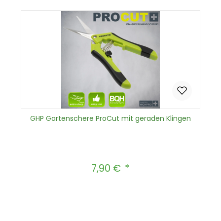
GHP Gartenschere ProCut mit geraden Klingen
7,90 €
Regulärer Preis:
Produkt Anzahl: Gib den gewünscht