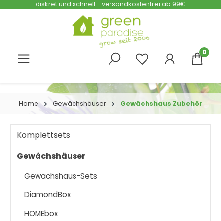
diskret und schnell - versandkostenfrei ab 99€
Zum Hauptinhalt springen
0
Home
Gewächshäuser
Gewächshaus Zubehör
Komplettsets
Gewächshäuser
Gewächshaus-Sets
DiamondBox
HOMEbox