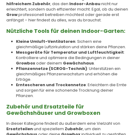
hilfreichem Zubehör
, das den
Indoor-Anbau
nicht nur
erleichtert, sondern auch effizienter macht. Egal, ob du deinen
Grow
professionell betreiben möchtest oder gerade erst
anfängst – hier findest du alles, was du brauchst.
Nützliche Tools für deinen Indoor-Garten:
Kleine Umluft-Ventilatoren
: Sichern eine
gleichmäßige Luftzirkulation und stärken deine Pflanzen.
Messgeräte für Temperatur und Luftfeuchtigkeit
:
Kontrolliere und optimiere die Bedingungen in deiner
Growbox
oder deinem
Gewächshaus
.
Pflanzennetze (SCROG-Technik)
: Unterstützen ein
gleichmäßiges Pflanzenwachstum und erhöhen die
Erträge.
Erntescheren und Trockennetze
: Erleichtern die Ernte
und sorgen für eine schonende Trocknung deiner
Pflanzen.
Zubehör und Ersatzteile für
Gewächshäuser und Growboxen
In dieser Kategorie findest du außerdem eine Vielzahl von
Ersatzteilen
und speziellem
Zubehör
, um dein
Gewächshaus
oder deine
Growbox
individuell zu gestalten