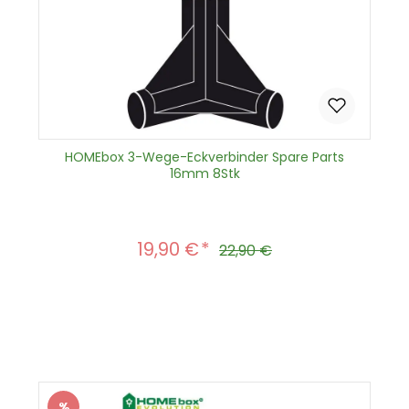
HOMEbox 3-Wege-Eckverbinder Spare Parts
16mm 8Stk
19,90 €
Verkaufspreis:
Regulärer Preis:
22,90 €
Produkt Anzahl: Gib den gewünscht
In den Warenkorb
%