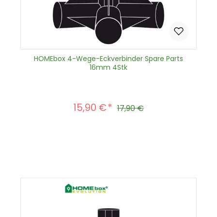
HOMEbox 4-Wege-Eckverbinder Spare Parts
16mm 4Stk
15,90 €
Verkaufspreis:
Regulärer Preis:
17,90 €
Produkt Anzahl: Gib den gewünscht
In den Warenkorb