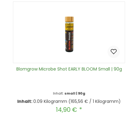
Blomgrow Microbe Shot EARLY BLOOM Small | 90g
Inhalt:
small | 90g
Inhalt:
0.09 Kilogramm
(165,56 € / 1 Kilogramm)
14,90 €
Regulärer Preis:
Produkt Anzahl: Gib den gewünscht