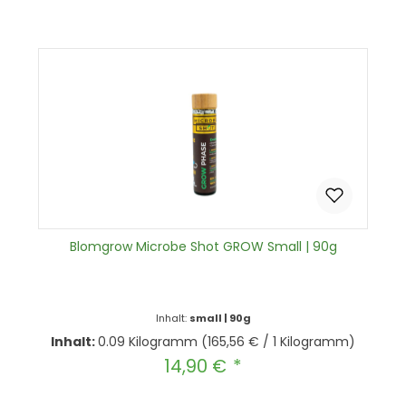
In den Warenkorb
Blomgrow Microbe Shot GROW Small | 90g
Inhalt:
small | 90g
Inhalt:
0.09 Kilogramm
(165,56 € / 1 Kilogramm)
14,90 €
Regulärer Preis: