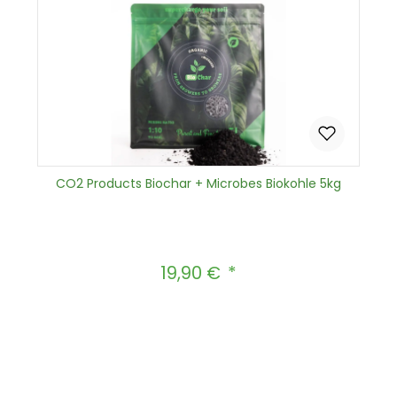
CO2 Products Biochar + Microbes Biokohle 5kg
19,90 €
Regulärer Preis:
Produkt Anzahl: Gib den gewünscht
In den Warenkorb