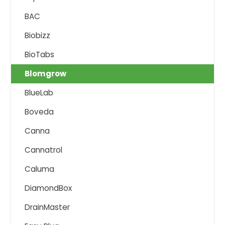
BAC
Biobizz
BioTabs
Blomgrow
BlueLab
Boveda
Canna
Cannatrol
Caluma
DiamondBox
DrainMaster