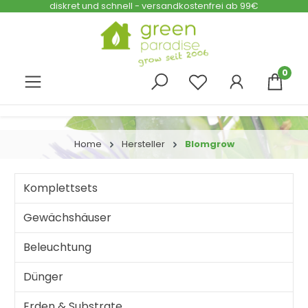
diskret und schnell - versandkostenfrei ab 99€
Zum Hauptinhalt springen
0
Home
Hersteller
Blomgrow
Komplettsets
Gewächshäuser
Beleuchtung
Dünger
Erden & Substrate