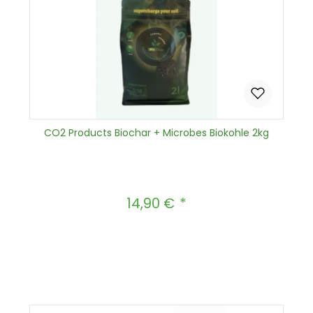
CO2 Products Biochar + Microbes Biokohle 2kg
14,90 €
Regulärer Preis:
Produkt Anzahl: Gib den gewünscht
In den Warenkorb