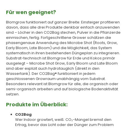
Für wen geeignet?
Blomgrow funktioniert auf ganzer Breite: Einsteiger profitieren
davon, dass alle drei Produkte denkbar einfach anzuwenden
sind – Löcher in den CO2Bag stechen, Pulver in die Pflanzerde
einmischen, fertig. Fortgeschrittene Grower schätzen die
phasengenaue Anwendung des Microbe Shot (Roots, Grow,
Early Bloom, Late Bloom) und die Möglichkeit, das System
systematisch in ihren bestehenden Düngeplan zu integrieren.
Substrat-technisch ist Blomgrow für Erde und Kokos primär
ausgelegt – Microbe Shot Grow, Early Bloom und Late Bloom
sind aber explizit auch hydrotauglich (direkt in den
Wassertank). Der CO2Bag® funktioniert in jedem
geschlossenen Growraum unabhängig vom Substrat.
Besonders relevant ist Blomgrow für alle, die organisch oder
semi-organisch arbeiten und auf biologische Bodenaktivität
setzen.
Produkte im Überblick:
CO2Bag
Wer Indoor growtert, weiß: CO₂-Mangel bremst den
Ertrag, bevor das Licht oder der Dünger zum Problem