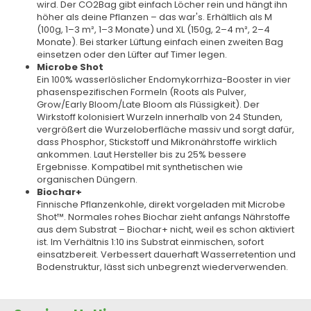
wird. Der CO2Bag gibt einfach Löcher rein und hängt ihn
höher als deine Pflanzen – das war's. Erhältlich als M
(100g, 1–3 m², 1–3 Monate) und XL (150g, 2–4 m², 2–4
Monate). Bei starker Lüftung einfach einen zweiten Bag
einsetzen oder den Lüfter auf Timer legen.
Microbe Shot
Ein 100% wasserlöslicher Endomykorrhiza-Booster in vier
phasenspezifischen Formeln (Roots als Pulver,
Grow/Early Bloom/Late Bloom als Flüssigkeit). Der
Wirkstoff kolonisiert Wurzeln innerhalb von 24 Stunden,
vergrößert die Wurzeloberfläche massiv und sorgt dafür,
dass Phosphor, Stickstoff und Mikronährstoffe wirklich
ankommen. Laut Hersteller bis zu 25% bessere
Ergebnisse. Kompatibel mit synthetischen wie
organischen Düngern.
Biochar+
Finnische Pflanzenkohle, direkt vorgeladen mit Microbe
Shot™. Normales rohes Biochar zieht anfangs Nährstoffe
aus dem Substrat – Biochar+ nicht, weil es schon aktiviert
ist. Im Verhältnis 1:10 ins Substrat einmischen, sofort
einsatzbereit. Verbessert dauerhaft Wasserretention und
Bodenstruktur, lässt sich unbegrenzt wiederverwenden.