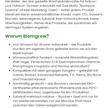
Hersteller, der drei gezielte Wachstumsbooster für Indoor-
und Outdoor-Grower entwickelt hat. Das Motto "Rooted in
Science" ist kein Marketing-Claim – hinter jedem Produkt
steckt ein klarer wissenschaftlicher Ansatz: mehr CO₂, bessere
Wurzeln, lebendigeres Substrat. Kein Schnickschnack, keine
Überflüssigkeiten. Genau drei Produkte, die zusammen ein
stimmiges System ergeben
Warum Blomgrow?
Von Growern für Grower entwickelt – die Produkte
wurden am eigenen Grow getestet, bevor sie auf den
Markt kamen
Wissenschaftlich fundiert – konkrete Wirkstoffangaben
statt vager Versprechen (z.B. Endomykorrhiza-Stämme
Rhizophagus irregularis und Glomus etunicatum)
Kompatibel mit allen gängigen Düngern – getestet mit
Canna, Biobizz, Advanced Nutrients, T.A., Remo, Bio Nova
und Emerald Harvest
Nachhaltig gedacht – das Biochar+ verwendet EBC-
zertifizierte, pflanzenbasierte Pflanzenkohle aus PEFC-
zertifiziertem Holz, zugelassen für Bio-Produktion
Substrat mehrfach nutzbar – Biochar+ lässt sich run für
run wiederverwenden, nur der Microbe Shot muss
zwischen den Zyklen aufgefrischt werden