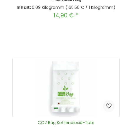
Inhalt:
0.09 Kilogramm
(165,56 € / 1 Kilogramm)
14,90 €
Regulärer Preis:
Produkt Anzahl: Gib den gewünscht
In den Warenkorb
CO2 Bag Kohlendioxid-Tüte