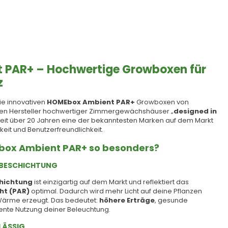
PAR+ – Hochwertige Growboxen für
z
die innovativen
HOMEbox Ambient PAR+
Growboxen von
en Hersteller hochwertiger Zimmergewächshäuser „
designed in
 seit über 20 Jahren eine der bekanntesten Marken auf dem Markt
gkeit und Benutzerfreundlichkeit.
box Ambient PAR+ so besonders?
+ BESCHICHTUNG
hichtung
ist einzigartig auf dem Markt und reflektiert das
ht (PAR)
optimal. Dadurch wird mehr Licht auf deine Pflanzen
ärme erzeugt. Das bedeutet:
höhere Erträge
, gesunde
iente Nutzung deiner Beleuchtung.
LÄSSIG