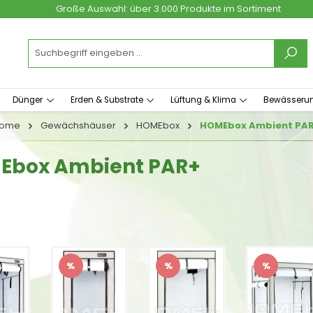
Große Auswahl: über 3.000 Produkte im Sortiment
Dünger
Erden & Substrate
Lüftung & Klima
Bewässeru
ome
Gewächshäuser
HOMEbox
HOMEbox Ambient PA
Ebox Ambient PAR+
%
%
%
tt
Rabatt
Rabatt
Rabatt