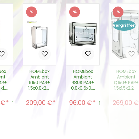
%
%
%
tt
Rabatt
Rabatt
Rabatt
Vergriffen
box
HOMEbox
HOMEbox
HOMEbox
ent
Ambient
Ambient
Ambient
R150 PAR+
R80S PAR+
Q150+ PAR+
x1,6
1,5x0,8x2m
0,8x0,6x0,7
1,5x1,5x2,2m
6m²)
1,2qm
m 0,48qm
2,25qm
 €
209,00 €
96,00 €
269,00 €
fspreis:
Verkaufspreis:
Verkaufspreis:
Verkaufsp
Regulärer Preis:
Regulärer Preis:
Regulärer Preis:
79,00 €
239,00 €
109,00 €
ukt Anzahl: Gib den gewünschten Wert
Produkt Anzahl: Gib den gewün
Produkt Anzahl: Gi