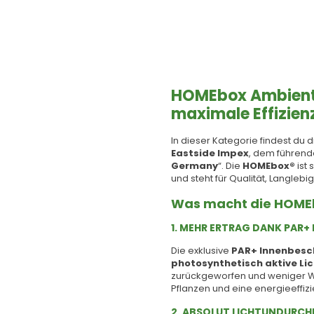
HOMEbox Ambient 
maximale Effizien
In dieser Kategorie findest du 
Eastside Impex
, dem führend
Germany
“. Die
HOMEbox®
ist
und steht für Qualität, Langlebi
Was macht die HOME
1. MEHR ERTRAG DANK PAR
Die exklusive
PAR+ Innenbesc
photosynthetisch aktive Lic
zurückgeworfen und weniger W
Pflanzen und eine energieeffiz
2. ABSOLUT LICHTUNDURCH