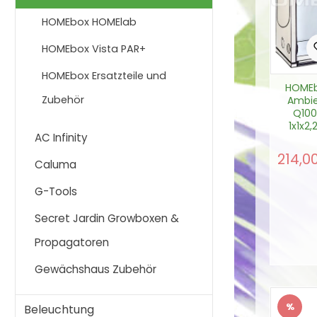
HOMEbox HOMElab
HOMEbox Vista PAR+
HOMEbox Ersatzteile und
HOME
Zubehör
Ambi
Q10
1x1x2
AC Infinity
1q
214,0
Verkau
Caluma
G-Tools
Prod
Secret Jardin Growboxen &
Propagatoren
Gewächshaus Zubehör
In d
%
Beleuchtung
Raba