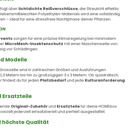
fügt über
lichtdichte Reißverschlüsse
, die Streulicht effektiv
 lebensmittelechten Polyethylen-Materials wird eine vollständig
n – ideal für eine stressfreie Nachtphase deiner Pflanzen.
ION
rvents
sorgen für eine präzise Klimaregelung bei minimalem
der
MicroMesh-Insektenschutz
mit einer Maschenweite von
sig vor Schädlingen.
nd Modelle
rowzelte sind in zahlreichen Größen und Ausführungen
 0,3 Metern bis hin zu großzügigen 3 x 3 Metern. Ob quadratisch,
r findest du für jeden
Platzbedarf
und jede
Kulturanforderung
 Ersatzteile
ssende
Original-Zubehör
und
Ersatzteile
für deine HOMEbox
owzelt jederzeit einsatzbereit und perfekt ausgestattet.
 höchste Qualität