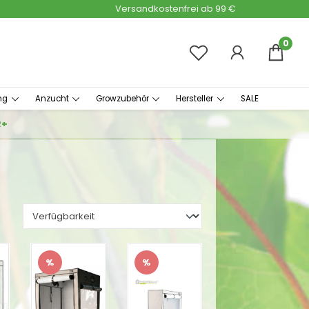
Versandkostenfrei ab 99 €
0
ng
Anzucht
Growzubehör
Hersteller
SALE
R+
%
%
Rabatt
Rabatt