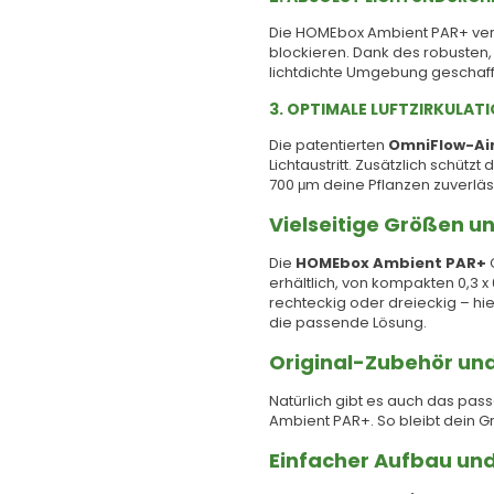
Die HOMEbox Ambient PAR+ ver
blockieren. Dank des robusten,
lichtdichte Umgebung geschaffe
3. OPTIMALE LUFTZIRKULAT
Die patentierten
OmniFlow-Ai
Lichtaustritt. Zusätzlich schützt 
700 μm deine Pflanzen zuverläs
Vielseitige Größen u
Die
HOMEbox Ambient PAR+
G
erhältlich, von kompakten 0,3 x
rechteckig oder dreieckig – hie
die passende Lösung.
Original-Zubehör und
Natürlich gibt es auch das pa
Ambient PAR+. So bleibt dein Gr
Einfacher Aufbau und