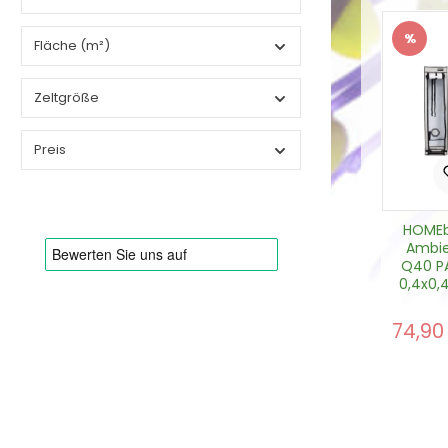
%
Fläche (m²)
Raba
Zeltgröße
Preis
HOME
Ambi
Q40 PAR+
0,4x0,4
m (0,1
74,90
Verkau
Prod