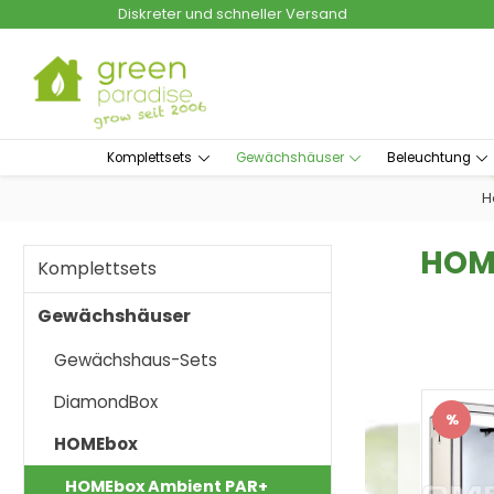
Diskreter und schneller Versand
um Hauptinhalt springen
Zur Suche springen
Komplettsets
Gewächshäuser
Beleuchtung
H
HOM
Komplettsets
Gewächshäuser
Gewächshaus-Sets
DiamondBox
%
Raba
HOMEbox
HOMEbox Ambient PAR+