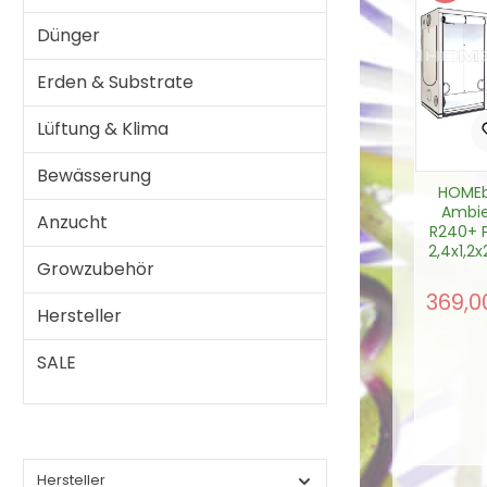
Dünger
Erden & Substrate
Lüftung & Klima
Bewässerung
HOME
Ambi
Anzucht
R240+ 
2,4x1,2
Growzubehör
2,88
369,0
Verkau
Hersteller
SALE
Prod
In d
Hersteller