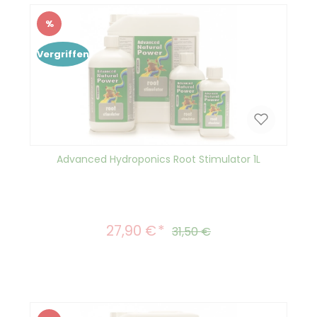
%
Rabatt
Vergriffen
Advanced Hydroponics Root Stimulator 1L
27,90 €
Verkaufspreis:
Regulärer Preis:
31,50 €