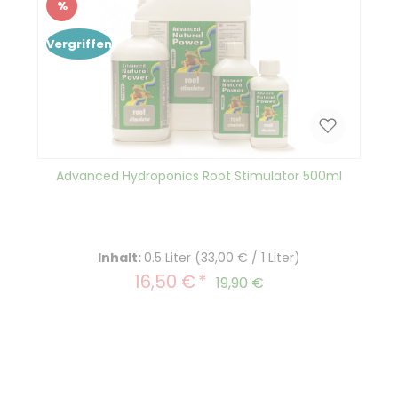
%
Rabatt
Vergriffen
Advanced Hydroponics Root Stimulator 500ml
Inhalt:
0.5 Liter
(33,00 € / 1 Liter)
16,50 €
Verkaufspreis:
Regulärer Preis:
19,90 €