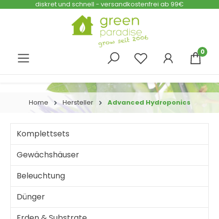
diskret und schnell - versandkostenfrei ab 99€
Zum Hauptinhalt springen
0
Home
Hersteller
Advanced Hydroponics
Komplettsets
Gewächshäuser
Beleuchtung
Dünger
Erden & Substrate