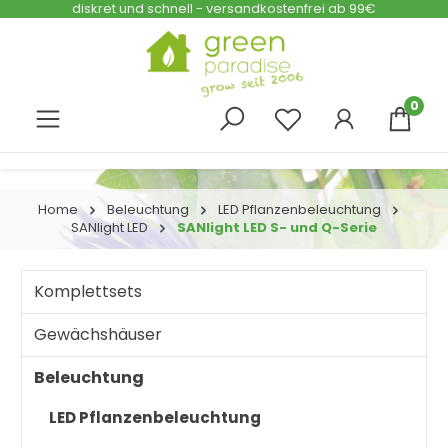
diskret und schnell - versandkostenfrei ab 99€
Zum Hauptinhalt springen
0
Home
Beleuchtung
LED Pflanzenbeleuchtung
SANlight LED
SANlight LED S- und Q-Serie
Komplettsets
Gewächshäuser
Beleuchtung
LED Pflanzenbeleuchtung