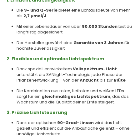
1. Effizienz und Langlebigkeit
Die
S- und Q-Serie
bietet eine Lichtausbeute von mehr
als
2,7 µmol/J
.
Mit einer Lebensdauer von über
90.000 Stunden
bist du
langfristig abgesichert.
Der Hersteller gewährt eine
Garantie von 3 Jahren
für
höchste Zuverlässigkeit.
2. Flexibles und optimales Lichtspektrum
Dank speziell entwickeltem
Vollspektrum-Licht
unterstützt die SANlight-Technologie jede Phase der
Pflanzenentwicklung – von der
Anzucht
bis zur
Blüte
.
Die Kombination aus roten, tiefroten und weißen LEDs
sorgt für ein
gleichmäßiges Lichtspektrum
, das das
Wachstum und die Qualität deiner Ernte steigert.
3. Präzise Lichtsteuerung
Dank der optischen
90-Grad-Linsen
wird das Licht
gezielt und effizient auf die Anbaufläche gelenkt – ohne
unnötige Lichtverluste.