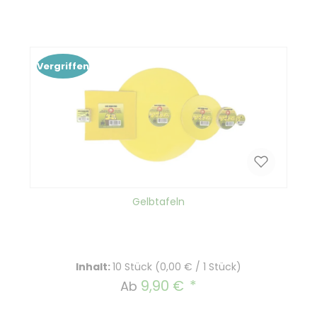
In den Warenkorb
Vergriffen
Gelbtafeln
Inhalt:
10 Stück
(0,00 € / 1 Stück)
9,90 €
Regulärer Preis:
Ab