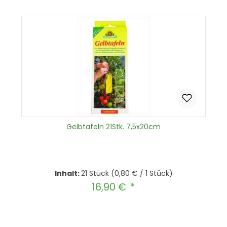
In den Warenkorb
Gelbtafeln 21Stk. 7,5x20cm
Inhalt:
21 Stück
(0,80 € / 1 Stück)
16,90 €
Regulärer Preis:
Produkt Anzahl: Gib den gewünscht