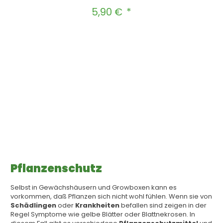
5,90 €
Regulärer Preis:
Produkt Anzahl: Gib den gewünscht
In den Warenkorb
Pflanzenschutz
Selbst in Gewächshäusern und Growboxen kann es
vorkommen, daß Pflanzen sich nicht wohl fühlen. Wenn sie von
Schädlingen
oder
Krankheiten
befallen sind zeigen in der
Regel Symptome wie gelbe Blätter oder Blattnekrosen. In