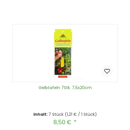
Gelbtafeln 7Stk. 7,5x20cm
Inhalt:
7 Stück
(1,21 € / 1 Stück)
8,50 €
Regulärer Preis: