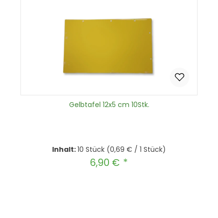
Gelbtafel 12x5 cm 10Stk.
Inhalt:
10 Stück
(0,69 € / 1 Stück)
6,90 €
Regulärer Preis:
Produkt Anzahl: Gib den gewünscht