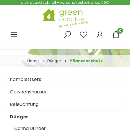
diskret und schnell - versandkostenfrei ab 99€
Zum Hauptinhalt springen
0
Home
Dünger
Pflanzenschutz
Komplettsets
Gewächshäuser
Beleuchtung
Dünger
Canna Dünger