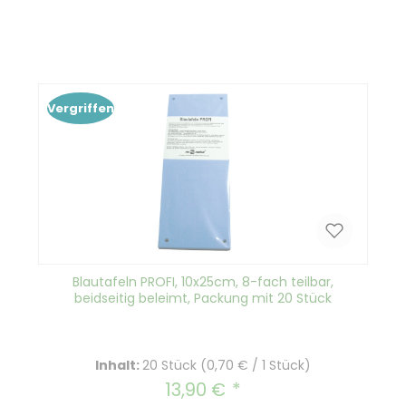
Produkt Anzahl: Gib den gewünscht
In den Warenkorb
Vergriffen
Blautafeln PROFI, 10x25cm, 8-fach teilbar,
beidseitig beleimt, Packung mit 20 Stück
Inhalt:
20 Stück
(0,70 € / 1 Stück)
13,90 €
Regulärer Preis: