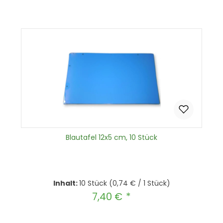
Blautafel 12x5 cm, 10 Stück
Inhalt:
10 Stück
(0,74 € / 1 Stück)
7,40 €
Regulärer Preis: