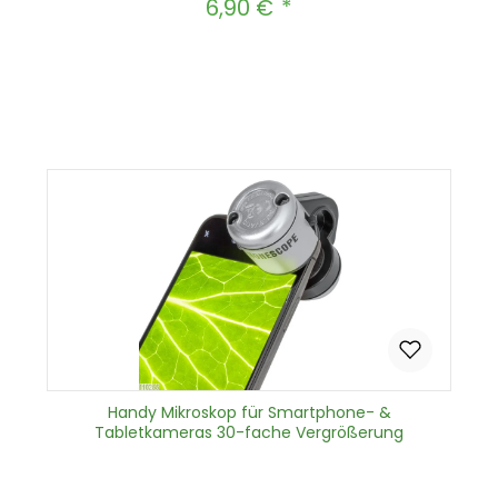
6,90 €
Regulärer Preis:
Produkt Anzahl: Gib den gewünscht
In den Warenkorb
Handy Mikroskop für Smartphone- &
Tabletkameras 30-fache Vergrößerung