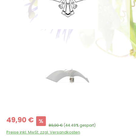
Bildergalerie überspringen
Verkaufspreis:
49,90 €
%
Regulärer Preis:
89,90 €
(44.49% gespart)
Preise inkl. MwSt. zzgl. Versandkosten