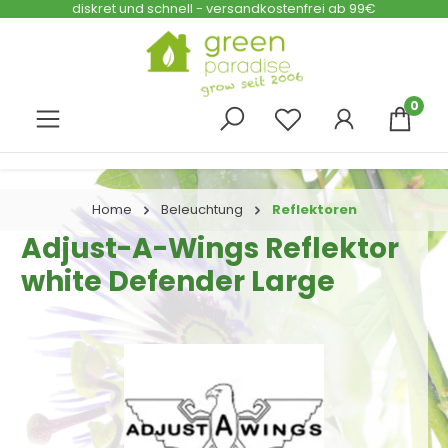
diskret und schnell - versandkostenfrei ab 99€
Zum Hauptinhalt springen
0
Home
Beleuchtung
Reflektoren
Adjust-A-Wings Reflektor
white Defender Large