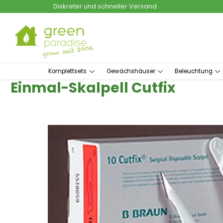
Diskreter und schneller Versand
um Hauptinhalt springen
Zur Suche springen
Komplettsets
Gewächshäuser
Beleuchtung
Einmal-Skalpell Cutfix
Bildergalerie überspringen