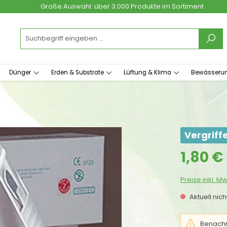
Große Auswahl: über 3.000 Produkte im Sortiment
Dünger
Erden & Substrate
Lüftung & Klima
Bewässeru
Vergriff
Regulärer Prei
1,80 €
Preise inkl. M
Aktuell nic
Benachri