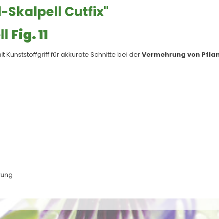
Skalpell Cutfix"
ll
Fig. 11
t Kunststoffgriff für akkurate Schnitte bei der
Vermehrung von Pfla
rung