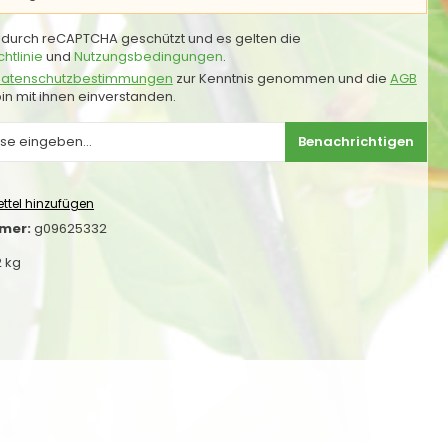
st durch reCAPTCHA geschützt und es gelten die
htlinie
und
Nutzungsbedingungen
.
atenschutzbestimmungen
zur Kenntnis genommen und die
AGB
in mit ihnen einverstanden.
Benachrichtigen
ttel hinzufügen
mer:
g09625332
2 kg