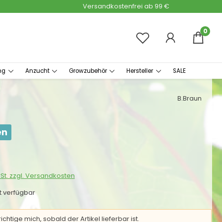
Versandkostenfrei ab 99 €
0
ng
Anzucht
Growzubehör
Hersteller
SALE
B.Braun
en
s:
wSt. zzgl. Versandkosten
ht verfügbar
chtige mich, sobald der Artikel lieferbar ist.