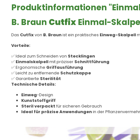
Produktinformationen "Einmal-
B. Braun
Cutfix
Einmal-Skalpe
Das
Cutfix
von
B. Braun
ist ein praktisches
Einweg-Skalpell
mi
Vorteile:
✅ Ideal zum Schneiden von
Stecklingen
✅
Einmalskalpell
mit präziser
Schnittführung
✅ Ergonomische
Griffausführung
✅ Leicht zu entfernende
Schutzkappe
✅ Garantierte
Sterilität
Technische Details:
Einweg
-Design
Kunststoffgriff
Steril verpackt
für sicheren Gebrauch
Ideal für präzise Anwendungen
in der Pflanzenvermeh