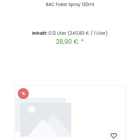
BAC Foliar Spray 120ml
Inhalt:
0.12 Liter
(240,83 € / 1 Liter)
28,90 €
Regulärer Preis:
Produkt Anzahl: Gib den gewünscht
In den Warenkorb
%
Rabatt