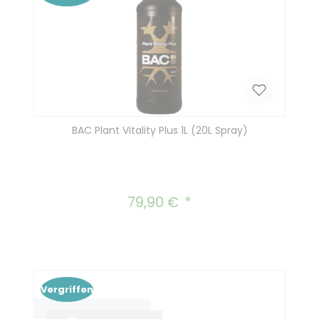
BAC Plant Vitality Plus 1L (20L Spray)
79,90 €
Regulärer Preis:
Vergriffen