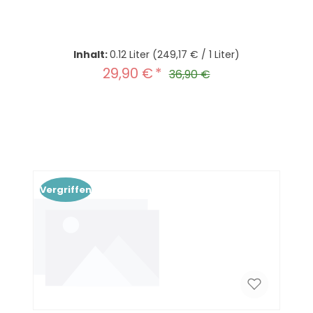
Inhalt:
0.12 Liter
(249,17 € / 1 Liter)
29,90 €
Verkaufspreis:
Regulärer Preis:
36,90 €
Produkt Anzahl: Gib den gewünscht
In den Warenkorb
Vergriffen