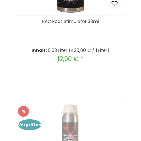
BAC Root Stimulator 30ml
Inhalt:
0.03 Liter
(430,00 € / 1 Liter)
12,90 €
Regulärer Preis:
Produkt Anzahl: Gib den gewünscht
In den Warenkorb
%
Rabatt
Vergriffen