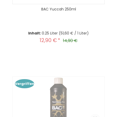
BAC Yuccah 250ml
Inhalt:
0.25 Liter
(51,60 € / 1 Liter)
12,90 €
Verkaufspreis:
Regulärer Preis:
14,90 €
Produkt Anzahl: Gib den gewünscht
In den Warenkorb
Vergriffen