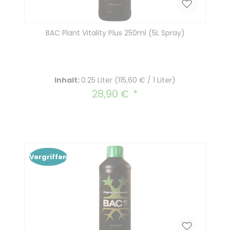
BAC Plant Vitality Plus 250ml (5L Spray)
Inhalt:
0.25 Liter
(115,60 € / 1 Liter)
28,90 €
Regulärer Preis:
Vergriffen