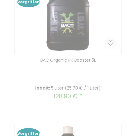
Vergriffen
BAC Organic PK Booster 5L
Inhalt:
5 Liter
(25,78 € / 1 Liter)
128,90 €
Regulärer Preis:
Vergriffen