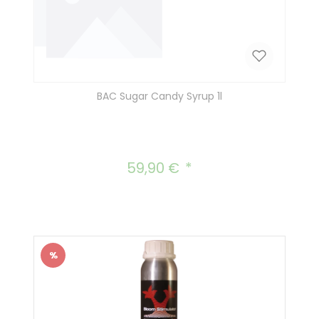
BAC Sugar Candy Syrup 1l
59,90 €
Regulärer Preis:
%
Rabatt