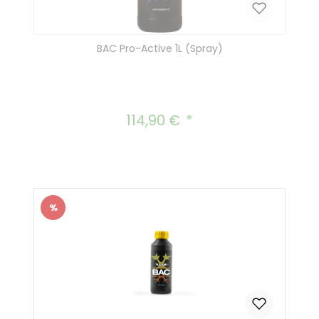
BAC Pro-Active 1L (Spray)
114,90 €
Regulärer Preis:
%
Rabatt