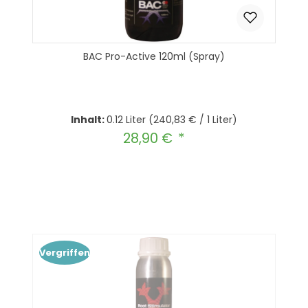
BAC Pro-Active 120ml (Spray)
Inhalt:
0.12 Liter
(240,83 € / 1 Liter)
28,90 €
Regulärer Preis:
Produkt Anzahl: Gib den gewünscht
In den Warenkorb
Vergriffen