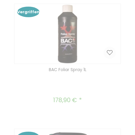
Vergriffen
BAC Foliar Spray 1L
178,90 €
Regulärer Preis: