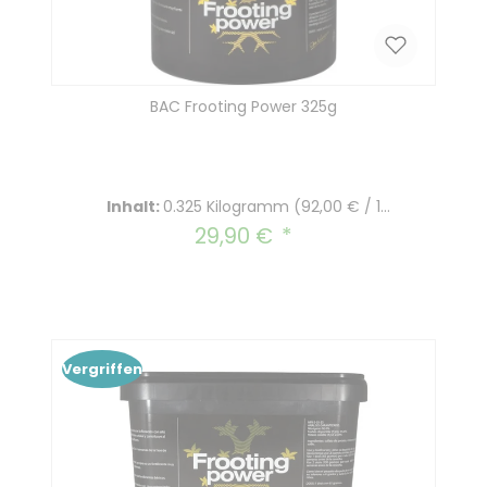
BAC Frooting Power 325g
Inhalt:
0.325 Kilogramm
(92,00 € / 1
Kilogramm)
29,90 €
Regulärer Preis:
Vergriffen