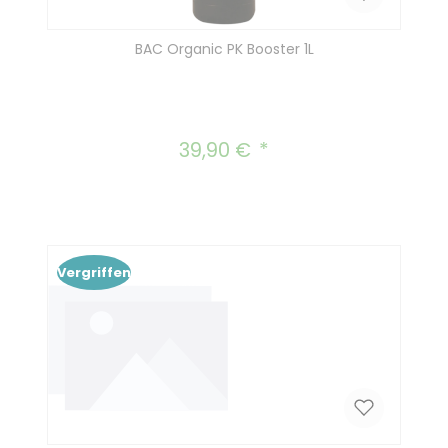
BAC Organic PK Booster 1L
39,90 €
Regulärer Preis:
Vergriffen