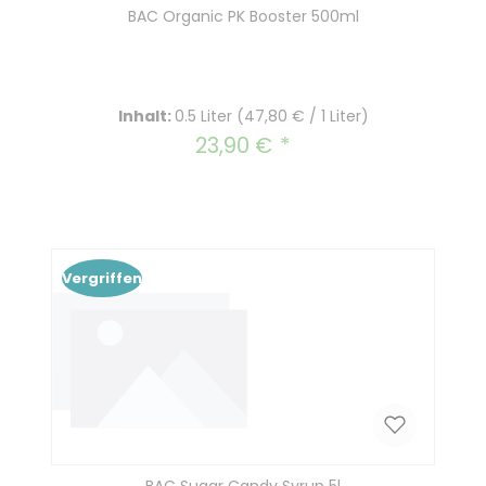
BAC Organic PK Booster 500ml
Inhalt:
0.5 Liter
(47,80 € / 1 Liter)
23,90 €
Regulärer Preis:
Vergriffen