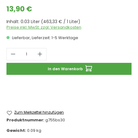
Regulärer Preis:
13,90 €
Inhalt:
0.03 Liter
(463,33 € / 1 Liter)
Preise inkl. MwSt. zzgl. Versandkosten
Lieferbar, Lieferzeit: 1-5 Werktage
Produkt Anzahl: Gib den gewünschten 
In den Warenkorb
Zum Merkzettel hinzufügen
Produktnummer:
g755bs30
Gewicht:
0.09 kg