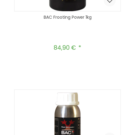
BAC Frooting Power 1kg
84,90 €
Regulärer Preis:
Produkt Anzahl: Gib den gewünscht
In den Warenkorb