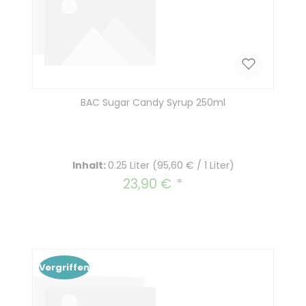
BAC Sugar Candy Syrup 250ml
Inhalt:
0.25 Liter
(95,60 € / 1 Liter)
23,90 €
Regulärer Preis:
Vergriffen