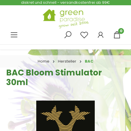
diskret und schnell - versandkostenfrei ab 99€
Zum Hauptinhalt springen
0
Home
Hersteller
BAC
BAC Bloom Stimulator
30ml