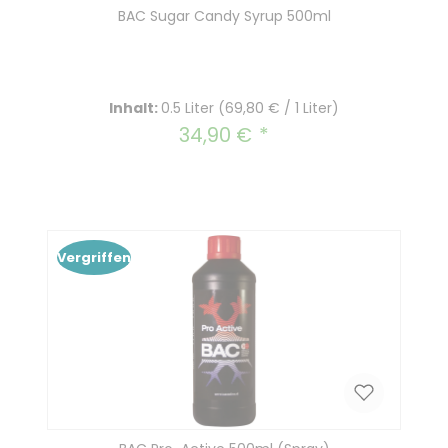
BAC Sugar Candy Syrup 500ml
Inhalt:
0.5 Liter
(69,80 € / 1 Liter)
34,90 €
Regulärer Preis:
Vergriffen