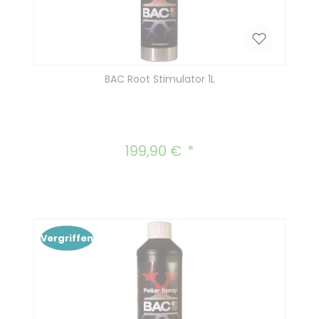
BAC Root Stimulator 1L
199,90 €
Regulärer Preis:
Vergriffen