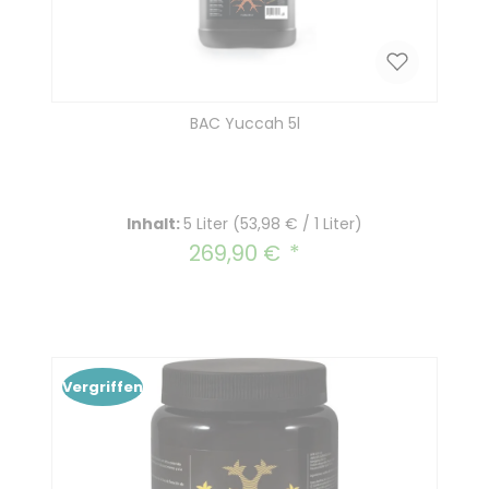
BAC Yuccah 5l
Inhalt:
5 Liter
(53,98 € / 1 Liter)
269,90 €
Regulärer Preis:
Vergriffen