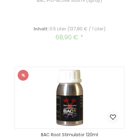
BAC Pro-Active 500ml (Spray)
Inhalt:
0.5 Liter
(137,80 € / 1 Liter)
68,90 €
Regulärer Preis:
%
Rabatt
BAC Root Stimulator 120ml