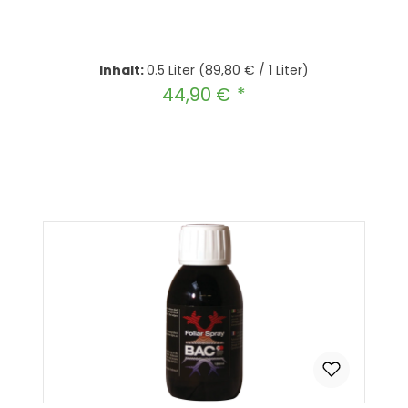
Inhalt:
0.5 Liter
(89,80 € / 1 Liter)
44,90 €
Regulärer Preis:
Produkt Anzahl: Gib den gewünscht
In den Warenkorb