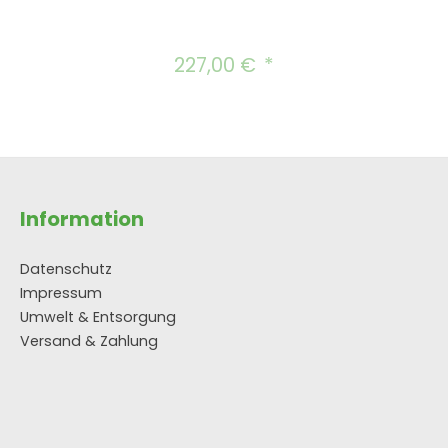
227,00 €
Regulärer Preis:
Information
Datenschutz
Impressum
Umwelt & Entsorgung
Versand & Zahlung