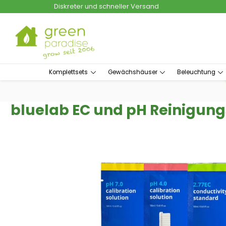
Diskreter und schneller Versand
um Hauptinhalt springen
Zur Suche springen
Komplettsets
Gewächshäuser
Beleuchtung
bluelab EC und pH Reinigungs
Bildergalerie überspringen