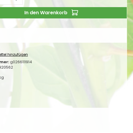
In den Warenkorb
ttel hinzufügen
mer:
g0266111914
920562
 kg