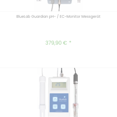
BlueLab Guardian pH- / EC-Monitor Messgerät
379,90 €
Regulärer Preis: