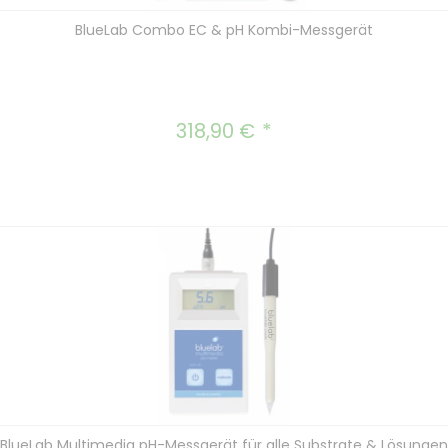
BlueLab Combo EC & pH Kombi-Messgerät
318,90 €
Regulärer Preis:
BlueLab Multimedia pH-Messgerät für alle Substrate & Lösungen