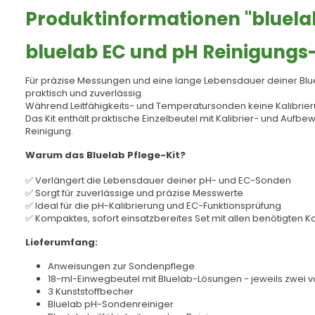
Produktinformationen "bluelab
bluelab EC und pH Reinigungs-
Für präzise Messungen und eine lange Lebensdauer deiner Bluel
praktisch und zuverlässig.
Während Leitfähigkeits- und Temperatursonden keine Kalibrier
Das Kit enthält praktische Einzelbeutel mit Kalibrier- und Auf
Reinigung.
Warum das Bluelab Pflege-Kit?
✅ Verlängert die Lebensdauer deiner pH- und EC-Sonden
✅ Sorgt für zuverlässige und präzise Messwerte
✅ Ideal für die pH-Kalibrierung und EC-Funktionsprüfung
✅ Kompaktes, sofort einsatzbereites Set mit allen benötigten
Lieferumfang:
Anweisungen zur Sondenpflege
18-ml-Einwegbeutel mit Bluelab-Lösungen - jeweils zwei vo
3 Kunststoffbecher
Bluelab pH-Sondenreiniger