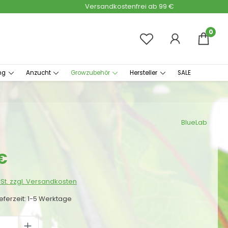
Versandkostenfrei ab 99 €
0
ng
Anzucht
Growzubehör
Hersteller
SALE
BlueLab
s:
€
wSt. zzgl. Versandkosten
ieferzeit: 1-5 Werktage
 Anzahl: Gib den gewünschten Wert ei