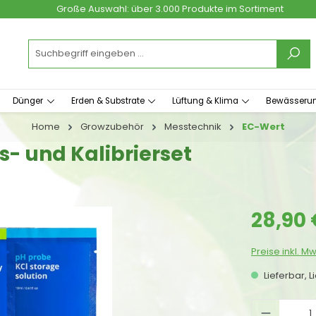
Große Auswahl: über 3.000 Produkte im Sortiment
Dünger
Erden & Substrate
Lüftung & Klima
Bewässeru
Home
Growzubehör
Messtechnik
EC-Wert
- und Kalibrierset
Regulärer Prei
28,90 
Preise inkl. M
Lieferbar, L
Produkt