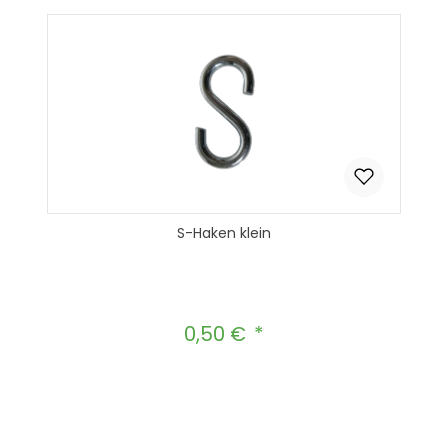
S-Haken klein
0,50 €
Regulärer Preis:
Produkt Anzahl: Gib den gewünscht