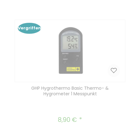
In den Warenkorb
Vergriffen
GHP Hygrothermo Basic Thermo- &
Hygrometer 1 Messpunkt
8,90 €
Regulärer Preis: