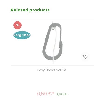
Produktgalerie überspringen
Related products
%
Rabatt
Vergriffen
Easy Hooks 2er Set
0,50 €
Verkaufspreis:
Regulärer Preis:
1,00 €