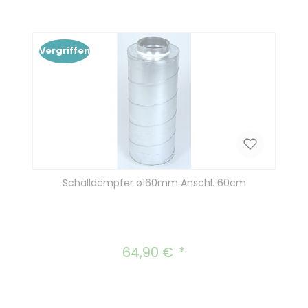
Vergriffen
Schalldämpfer ø160mm Anschl. 60cm
64,90 €
Regulärer Preis: