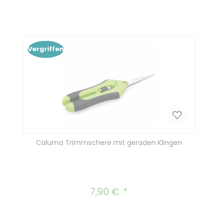
Vergriffen
Caluma Trimmschere mit geraden Klingen
7,90 €
Regulärer Preis: