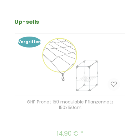
Produktgalerie überspringen
Up-sells
Vergriffen
GHP Pronet 150 modulable Pflanzennetz
150x150cm
14,90 €
Regulärer Preis: