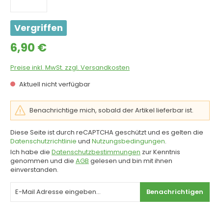
Vergriffen
Regulärer Preis:
6,90 €
Preise inkl. MwSt. zzgl. Versandkosten
Aktuell nicht verfügbar
Benachrichtige mich, sobald der Artikel lieferbar ist.
Diese Seite ist durch reCAPTCHA geschützt und es gelten die
Datenschutzrichtlinie
und
Nutzungsbedingungen
.
Ich habe die
Datenschutzbestimmungen
zur Kenntnis
genommen und die
AGB
gelesen und bin mit ihnen
einverstanden.
Benachrichtigen