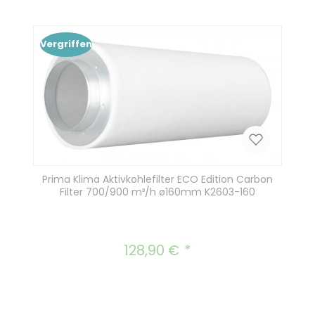
In den Warenkorb
Vergriffen
Prima Klima Aktivkohlefilter ECO Edition Carbon
Filter 700/900 m³/h ø160mm K2603-160
128,90 €
Regulärer Preis: