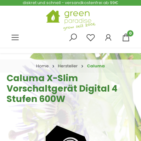
diskret und schnell - versandkostenfrei ab 99€
Zum Hauptinhalt springen
0
Home
Hersteller
Caluma
Caluma X-Slim
Vorschaltgerät Digital 4
Stufen 600W