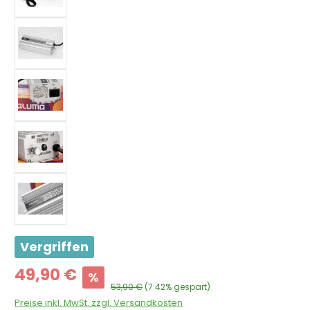
Vergriffen
Verkaufspreis:
49,90 €
%
Regulärer Preis:
53,90 €
(7.42% gespart)
Preise inkl. MwSt. zzgl. Versandkosten