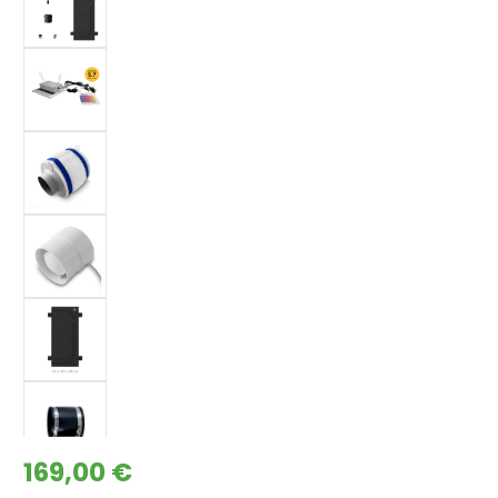
Regulärer Preis:
169,00 €