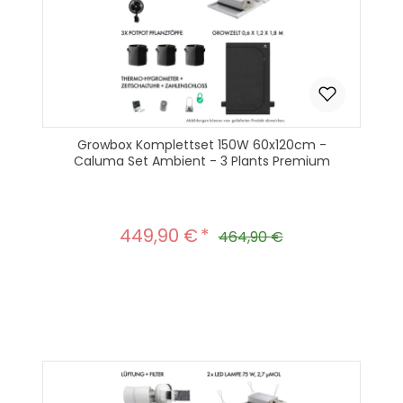
Growbox Komplettset 150W 60x120cm -
Caluma Set Ambient - 3 Plants Premium
449,90 €
Verkaufspreis:
Regulärer Preis:
464,90 €
Produkt Anzahl: Gib den gewünscht
In den Warenkorb