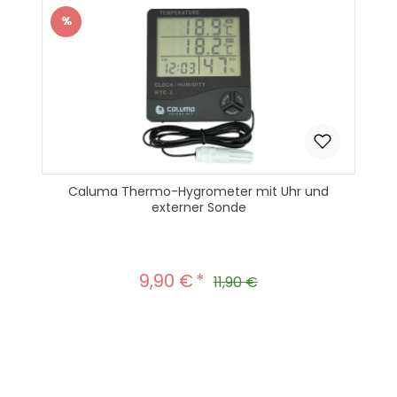
%
Rabatt
Caluma Thermo-Hygrometer mit Uhr und
externer Sonde
9,90 €
Verkaufspreis:
Regulärer Preis:
11,90 €
Produkt Anzahl: Gib den gewünscht
In den Warenkorb