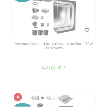
Growbox Komplettset Ambient One-Box | 150W
| 60x120cm
349,00 €
Regulärer Preis:
%
Rabatt