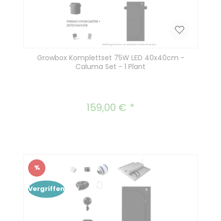
Growbox Komplettset 75W LED 40x40cm -
Caluma Set - 1 Plant
159,00 €
Regulärer Preis:
%
Rabatt
Vergriffen