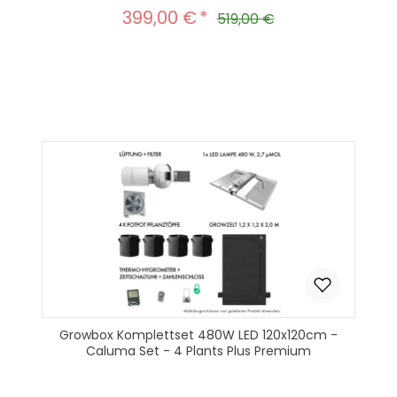
399,00 €
Verkaufspreis:
Regulärer Preis:
519,00 €
Produkt Anzahl: Gib den gewünscht
In den Warenkorb
Growbox Komplettset 480W LED 120x120cm -
Caluma Set - 4 Plants Plus Premium