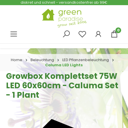
diskret und schnell - versandkostenfrei ab 99€
Zum Hauptinhalt springen
0
Home
Beleuchtung
LED Pflanzenbeleuchtung
Caluma LED Lights
Growbox Komplettset 75W
LED 60x60cm - Caluma Set
- 1 Plant