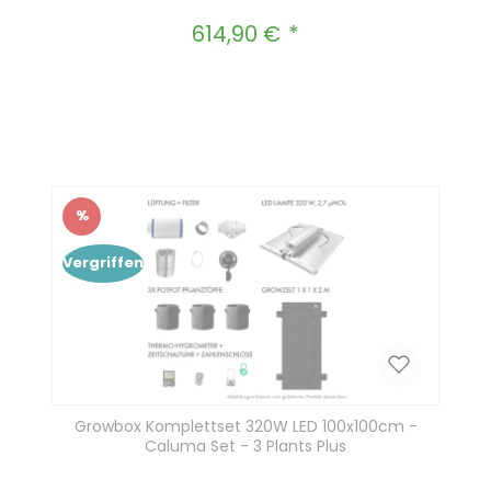
614,90 €
Regulärer Preis:
Produkt Anzahl: Gib den gewünscht
In den Warenkorb
%
Rabatt
Vergriffen
Growbox Komplettset 320W LED 100x100cm -
Caluma Set - 3 Plants Plus