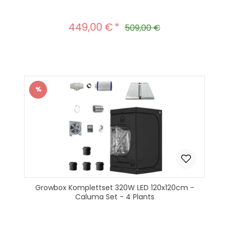
449,00 €
Verkaufspreis:
Regulärer Preis:
509,00 €
%
Rabatt
Growbox Komplettset 320W LED 120x120cm -
Caluma Set - 4 Plants