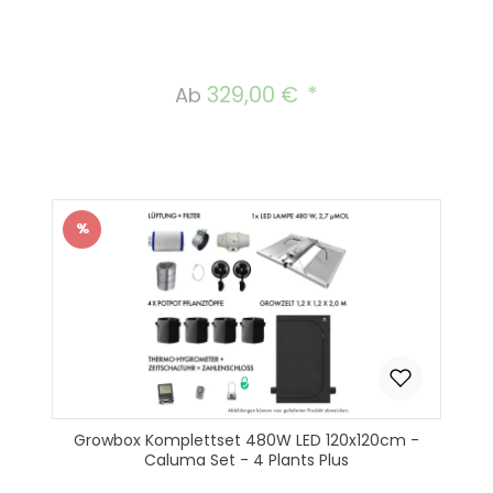
329,00 €
Regulärer Preis:
Ab
%
Rabatt
Growbox Komplettset 480W LED 120x120cm -
Caluma Set - 4 Plants Plus