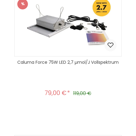
%
Rabatt
Caluma Force 75W LED 2,7 µmol/J Vollspektrum
79,00 €
Verkaufspreis:
Regulärer Preis:
119,00 €
Produkt Anzahl: Gib den gewünscht
In den Warenkorb