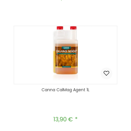
Canna CalMag Agent 1L
13,90 €
Regulärer Preis: