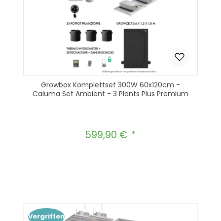
Growbox Komplettset 300W 60x120cm -
Caluma Set Ambient - 3 Plants Plus Premium
599,90 €
Regulärer Preis:
Produkt Anzahl: Gib den gewünscht
In den Warenkorb
Vergriffen