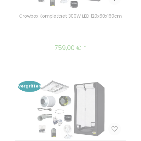
Growbox Komplettset 300W LED 120x60x160cm
759,00 €
Regulärer Preis:
Vergriffen