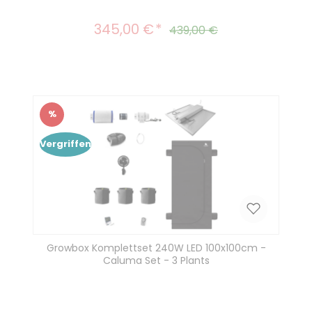
345,00 €
Verkaufspreis:
Regulärer Preis:
439,00 €
%
Rabatt
Vergriffen
Growbox Komplettset 240W LED 100x100cm -
Caluma Set - 3 Plants