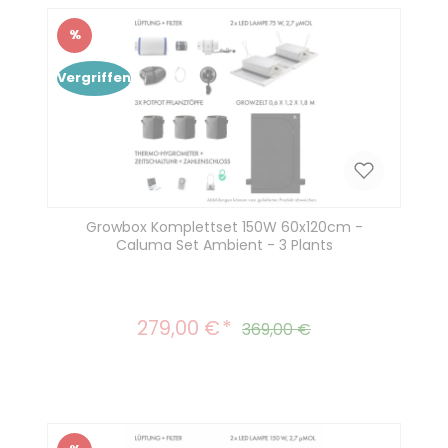
%
Rabatt
Vergriffen
Growbox Komplettset 150W 60x120cm -
Caluma Set Ambient - 3 Plants
279,00 €
Verkaufspreis:
Regulärer Preis:
369,00 €