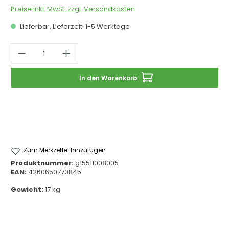
Preise inkl. MwSt. zzgl. Versandkosten
Lieferbar, Lieferzeit: 1-5 Werktage
Produkt Anzahl: Gib den gewünschten 
In den Warenkorb
Zum Merkzettel hinzufügen
Produktnummer:
g15511008005
EAN:
4260650770845
Gewicht:
17 kg