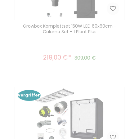
Growbox Komplettset 150W LED 60x60cm -
Caluma Set - 1 Plant Plus
219,00 €
Verkaufspreis:
Regulärer Preis:
309,00 €
Vergriffen