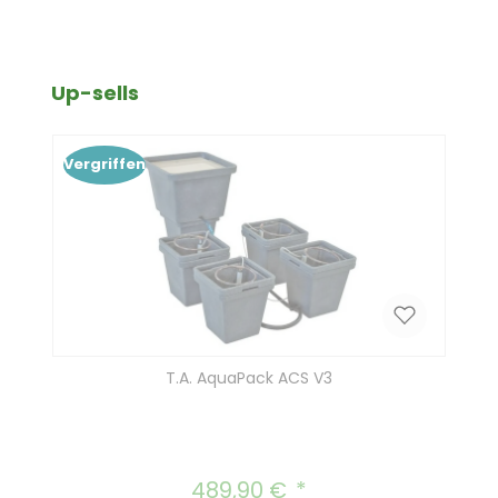
Produktgalerie überspringen
Up-sells
Vergriffen
T.A. AquaPack ACS V3
489,90 €
Regulärer Preis: