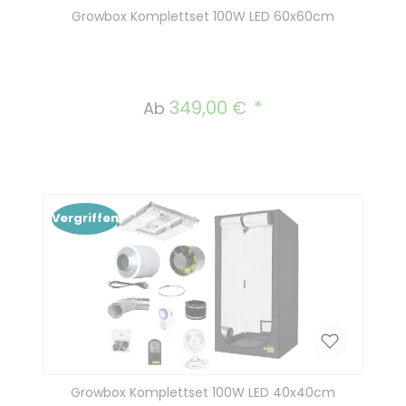
Growbox Komplettset 100W LED 60x60cm
349,00 €
Regulärer Preis:
Ab
Vergriffen
Growbox Komplettset 100W LED 40x40cm