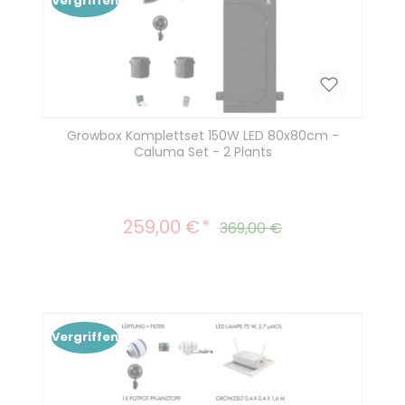
Vergriffen
Growbox Komplettset 150W LED 80x80cm -
Caluma Set - 2 Plants
259,00 €
Verkaufspreis:
Regulärer Preis:
369,00 €
Vergriffen