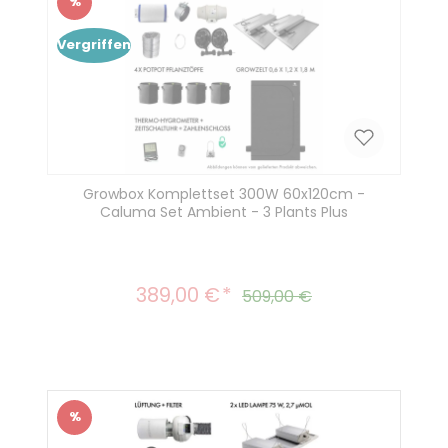
%
Rabatt
Vergriffen
Growbox Komplettset 300W 60x120cm -
Caluma Set Ambient - 3 Plants Plus
389,00 €
Verkaufspreis:
Regulärer Preis:
509,00 €
%
Rabatt