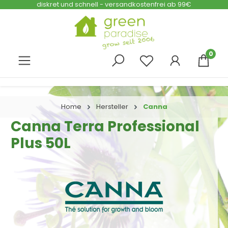
diskret und schnell - versandkostenfrei ab 99€
Zum Hauptinhalt springen
0
Home
Hersteller
Canna
Canna Terra Professional
Plus 50L