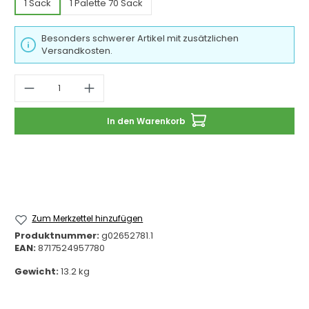
1 Sack
1 Palette 70 Sack
Besonders schwerer Artikel mit zusätzlichen
Versandkosten.
Produkt Anzahl: Gib den gewünschten 
In den Warenkorb
Zum Merkzettel hinzufügen
Produktnummer:
g02652781.1
EAN:
8717524957780
Gewicht:
13.2 kg