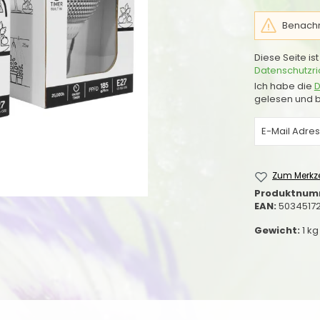
Benachri
Diese Seite i
Datenschutzric
Ich habe die
D
gelesen und b
Zum Merkze
Produktnum
EAN:
50345172
Gewicht:
1 kg