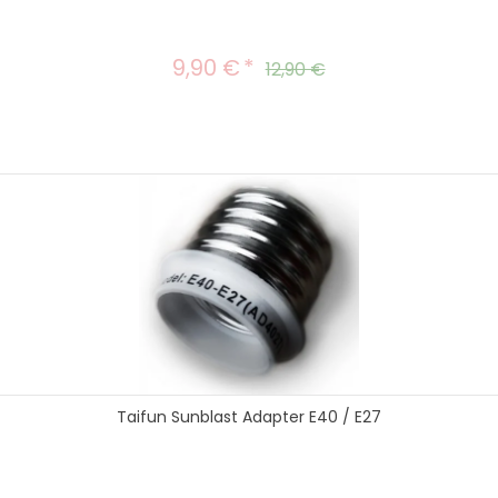
9,90 €
Verkaufspreis:
Regulärer Preis:
12,90 €
Taifun Sunblast Adapter E40 / E27