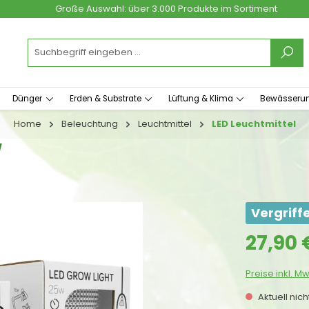
Große Auswahl: über 3.000 Produkte im Sortiment
Dünger
Erden & Substrate
Lüftung & Klima
Bewässeru
Home
Beleuchtung
Leuchtmittel
LED Leuchtmittel
W
Vergriff
Regulärer Prei
27,90 
Preise inkl. M
Aktuell nic