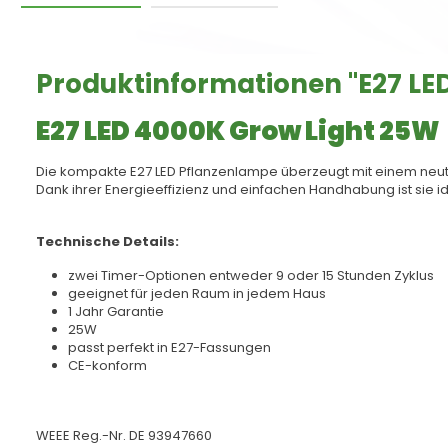
Produktinformationen "E27 LE
E27 LED 4000K Grow Light 25W
Die kompakte E27 LED Pflanzenlampe überzeugt mit einem neutr
Dank ihrer Energieeffizienz und einfachen Handhabung ist sie 
Technische Details:
zwei Timer-Optionen entweder 9 oder 15 Stunden Zyklus
geeignet für jeden Raum in jedem Haus
1 Jahr Garantie
25W
passt perfekt in E27-Fassungen
CE-konform
WEEE Reg.-Nr. DE 93947660