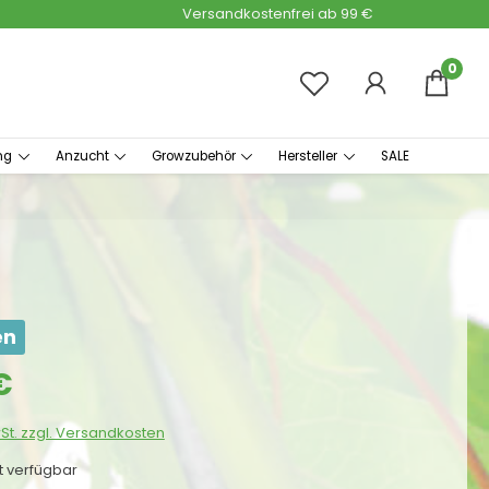
Versandkostenfrei ab 99 €
0
ng
Anzucht
Growzubehör
Hersteller
SALE
en
s:
€
wSt. zzgl. Versandkosten
ht verfügbar