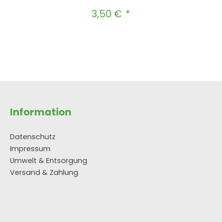
3,50 €
Regulärer Preis:
hten Wert ein oder benutze die Schal
In den Warenkorb
Information
Datenschutz
Impressum
Umwelt & Entsorgung
Versand & Zahlung