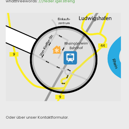
whatthreewords:
///feder.igel.streng
Oder über unser
Kontaktformular
.