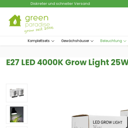
Diskreter und schneller Versand
um Hauptinhalt springen
Zur Suche springen
Komplettsets
Gewächshäuser
Beleuchtung
E27 LED 4000K Grow Light 25
Bildergalerie überspringen