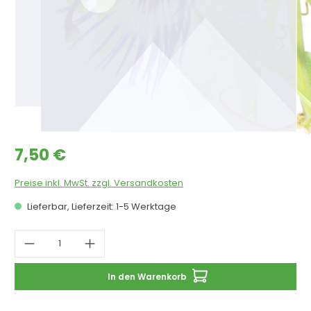
Regulärer Preis:
7,50 €
Preise inkl. MwSt. zzgl. Versandkosten
Lieferbar, Lieferzeit: 1-5 Werktage
Produkt Anzahl: Gib den gewünschten 
In den Warenkorb