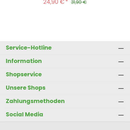
24,90 €
Verkaufspreis:
Regulärer Preis:
31,90 €
Produkt Anzahl: Gib den gewünscht
In den Warenkorb
Service-Hotline
Information
Shopservice
Unsere Shops
Zahlungsmethoden
Social Media