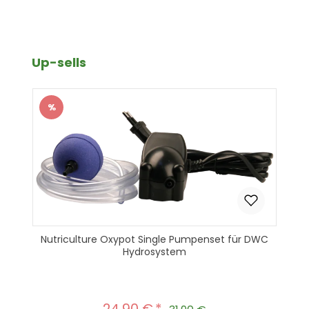
Produktgalerie überspringen
Up-sells
%
Rabatt
Nutriculture Oxypot Single Pumpenset für DWC
Hydrosystem
Verkaufspreis: