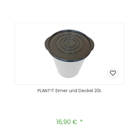
PLANT!T Eimer und Deckel 20L
16,90 €
Regulärer Preis: