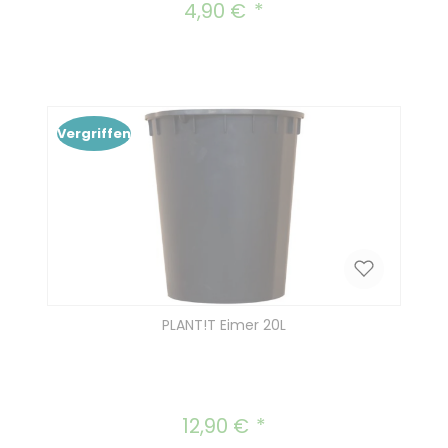
4,90 €
Regulärer Preis:
Vergriffen
PLANT!T Eimer 20L
12,90 €
Regulärer Preis: