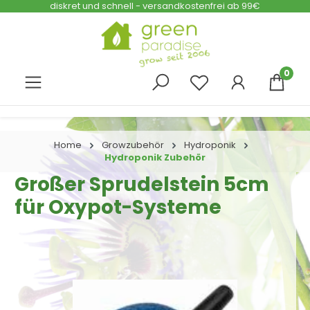
diskret und schnell - versandkostenfrei ab 99€
Zum Hauptinhalt springen
0
Home
Growzubehör
Hydroponik
Hydroponik Zubehör
Großer Sprudelstein 5cm
für Oxypot-Systeme
Bildergalerie überspringen