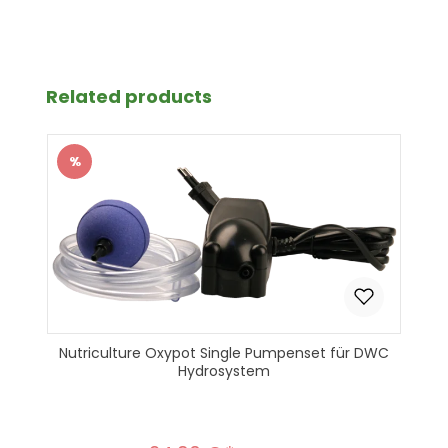
Produkt Anzahl: Gib den gewünscht
In den Warenkorb
Produktgalerie überspringen
Related products
%
Rabatt
Nutriculture Oxypot Single Pumpenset für DWC
Hydrosystem