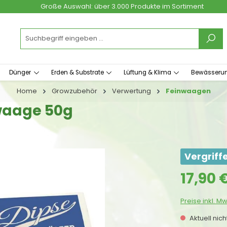
Große Auswahl: über 3.000 Produkte im Sortiment
Dünger
Erden & Substrate
Lüftung & Klima
Bewässeru
Home
Growzubehör
Verwertung
Feinwaagen
nwaage 50g
Vergriff
Regulärer Prei
17,90 
Preise inkl. M
Aktuell nic