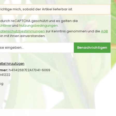
chtige mich, sobald der Artikel lieferbar ist.
st durch reCAPTCHA geschützt und es gelten die
htlinie
und
Nutzungsbedingungen
.
atenschutzbestimmungen
zur Kenntnis genommen und die
AGB
in mit ihnen einverstanden.
Benachrichtigen
ttel hinzufügen
mer:
h41142687E2A17041-6069
941222
 kg