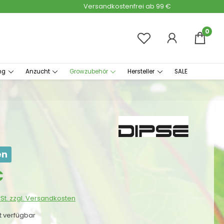
Versandkostenfrei ab 99 €
0
ng
Anzucht
Growzubehör
Hersteller
SALE
en
s:
€
wSt. zzgl. Versandkosten
ht verfügbar