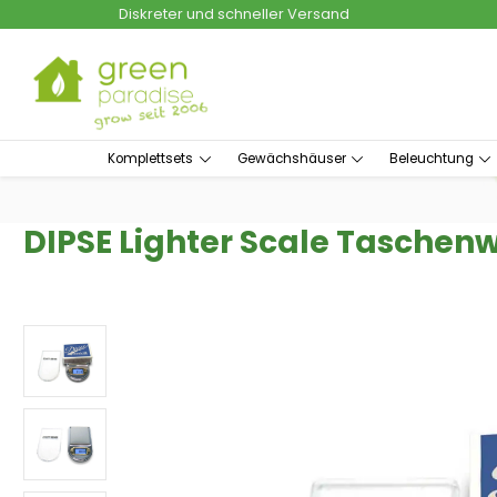
Diskreter und schneller Versand
um Hauptinhalt springen
Zur Suche springen
Komplettsets
Gewächshäuser
Beleuchtung
DIPSE Lighter Scale Tasche
Bildergalerie überspringen