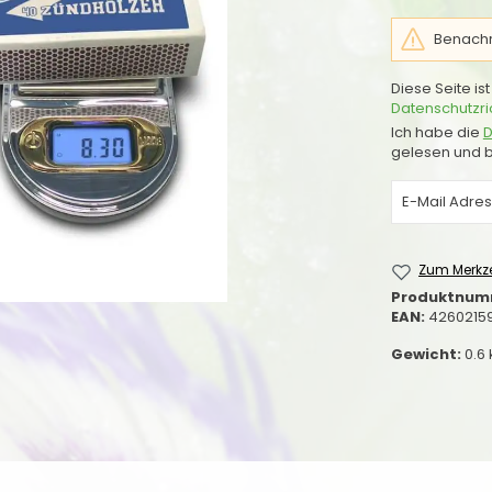
Benachri
Diese Seite i
Datenschutzric
Ich habe die
D
gelesen und b
Zum Merkze
Produktnum
EAN:
4260215
Gewicht:
0.6