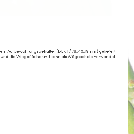
inem Aufbewahrungsbehälter (LxBxH / 78x46x19mm) geliefert
e und die Wiegefläche und kann als Wägeschale verwendet