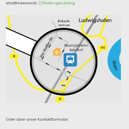
whatthreewords:
///feder.igel.streng
Oder über unser
Kontaktformular
.