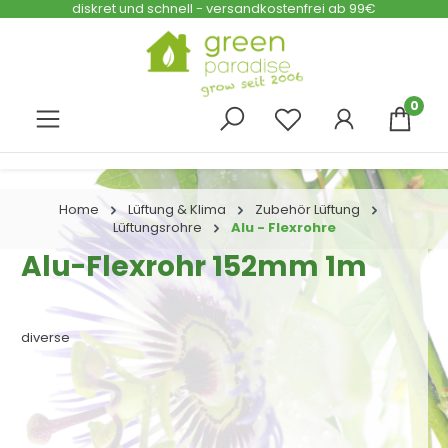
diskret und schnell - versandkostenfrei ab 99€
Zum Hauptinhalt springen
0
Home
Lüftung & Klima
Zubehör Lüftung
Lüftungsrohre
Alu - Flexrohre
Alu-Flexrohr 152mm 1m
diverse
Bildergalerie überspringen