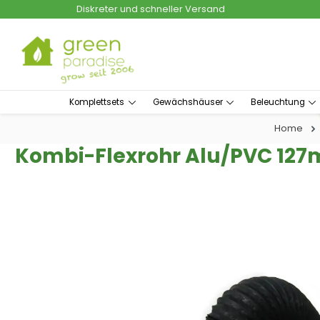
Diskreter und schneller Versand
um Hauptinhalt springen
Zur Suche springen
Komplettsets
Gewächshäuser
Beleuchtung
Home
Kombi-Flexrohr Alu/PVC 12
Bildergalerie überspringen