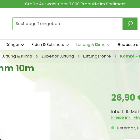
Große Auswahl: über 3.000 Produkte im Sortiment
Dünger
Erden & Substrate
Lüftung & Klima
Bewässeru
Lüftung & Klima
Zubehör Lüftung
Lüftungsrohre
Kombi - 
7mm 10m
Regulärer Prei
26,90 
Inhalt:
10 Me
Preise inkl. M
Lieferbar, L