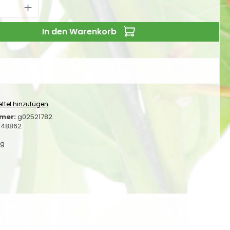
 Anzahl: Gib den gewünschten Wert ei
In den Warenkorb
ttel hinzufügen
mer:
g02521782
348862
kg