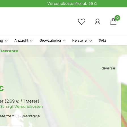
Versandkostenfrei ab 99 €
0
ng
Anzucht
Growzubehör
Hersteller
SALE
Flexrohre
diverse
s:
€
ter
(2,69 € / 1 Meter)
wSt. zzgl. Versandkosten
ieferzeit: 1-5 Werktage