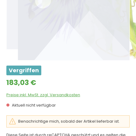
Vergriffen
Regulärer Preis:
183,03 €
Preise inkl. MwSt. zzgl. Versandkosten
Aktuell nicht verfügbar
Benachrichtige mich, sobald der Artikel lieferbar ist.
Diese Seite ist durch reCAPTCHA geschützt und es gelten die