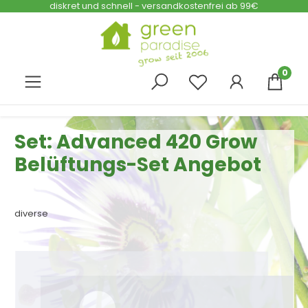
diskret und schnell - versandkostenfrei ab 99€
Zum Hauptinhalt springen
0
Set: Advanced 420 Grow
Belüftungs-Set Angebot
diverse
Bildergalerie überspringen