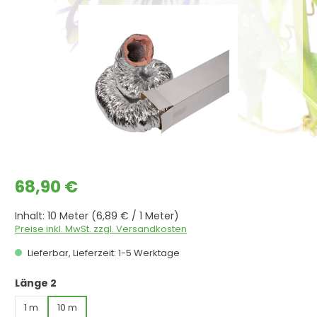
Bildergalerie überspringen
Regulärer Preis:
68,90 €
Inhalt:
10 Meter
(6,89 € / 1 Meter)
Preise inkl. MwSt. zzgl. Versandkosten
Lieferbar, Lieferzeit: 1-5 Werktage
auswählen
Länge 2
1 m
10 m