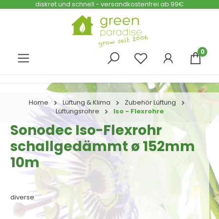
diskret und schnell - versandkostenfrei ab 99€
Zum Hauptinhalt springen
0
Home
Lüftung & Klima
Zubehör Lüftung
Lüftungsrohre
Iso - Flexrohre
Sonodec Iso-Flexrohr
schallgedämmt ø 152mm
10m
diverse