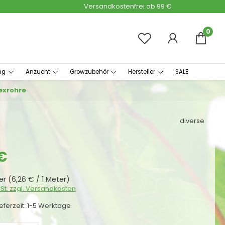
Versandkostenfrei ab 99 €
0
ng
Anzucht
Growzubehör
Hersteller
SALE
lexrohre
diverse
s:
€
ter
(6,26 € / 1 Meter)
wSt. zzgl. Versandkosten
ieferzeit: 1-5 Werktage