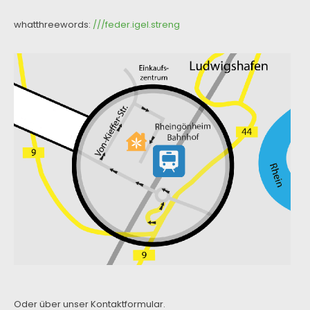
whatthreewords:
///feder.igel.streng
Oder über unser
Kontaktformular
.