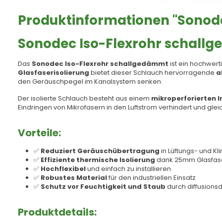
Produktinformationen "Sonod
Sonodec Iso-Flexrohr schal
Das
Sonodec Iso-Flexrohr schallgedämmt
ist ein hochwert
Glasfaserisolierung
bietet dieser Schlauch hervorragende
a
den Geräuschpegel im Kanalsystem senken.
Der isolierte Schlauch besteht aus einem
mikroperforierten 
Eindringen von Mikrofasern in den Luftstrom verhindert und glei
Vorteile:
✅
Reduziert Geräuschübertragung
in Lüftungs- und K
✅
Effiziente thermische Isolierung
dank 25mm Glasfas
✅
Hochflexibel
und einfach zu installieren
✅
Robustes Material
für den industriellen Einsatz
✅
Schutz vor Feuchtigkeit und Staub
durch diffusionsd
Produktdetails: