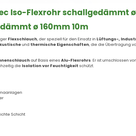
ec Iso-Flexrohr schallgedämmt 
lgedämmt ø 160mm 10m
iger
Flexschlauch
, der speziell für den Einsatz in
Lüftungs-, Indust
kustische
und
thermische Eigenschaften
, die die Übertragung 
Innenschlauch
auf Basis eines
Alu-Flexrohrs
. Er ist umschlossen vo
chzeitig die
Isolation vor Feuchtigkeit
schützt.
limaanlagen
er
ichte Schicht