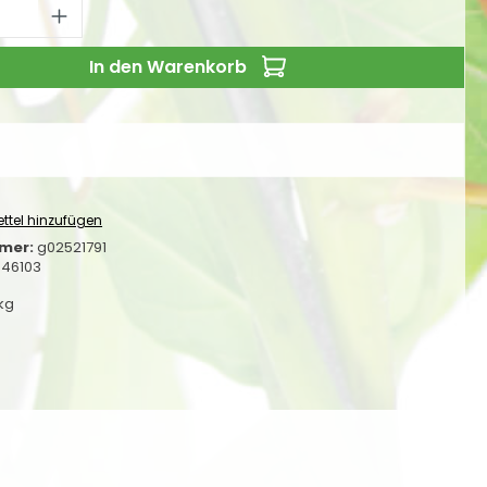
 Anzahl: Gib den gewünschten Wert ei
In den Warenkorb
ttel hinzufügen
mer:
g02521791
346103
 kg