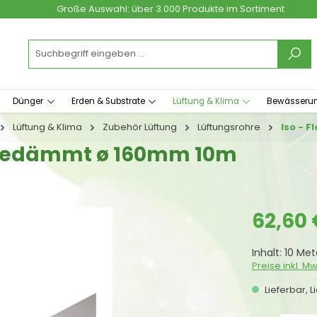
Große Auswahl: über 3.000 Produkte im Sortiment
Dünger
Erden & Substrate
Lüftung & Klima
Bewässeru
Lüftung & Klima
Zubehör Lüftung
Lüftungsrohre
Iso - F
llgedämmt ø 160mm 10m
Regulärer Prei
62,60 
Inhalt:
10 Me
Preise inkl. M
Lieferbar, L