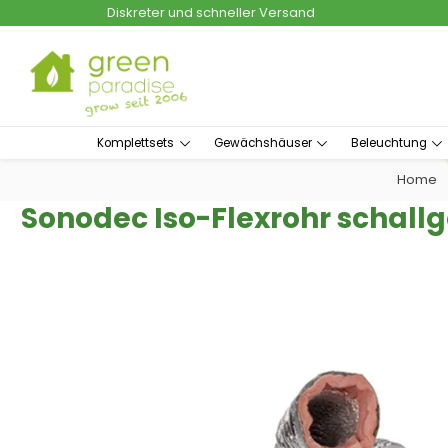
Diskreter und schneller Versand
um Hauptinhalt springen
Zur Suche springen
Komplettsets
Gewächshäuser
Beleuchtung
Home
Sonodec Iso-Flexrohr scha
Bildergalerie überspringen