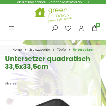
diskret und schnell - versandkostenfrei ab 99€
Zum Hauptinhalt springen
0
Home
Growzubehör
Töpfe
Untersetzer
Untersetzer quadratisch
33,5x33,5cm
diverse
Bildergalerie überspringen