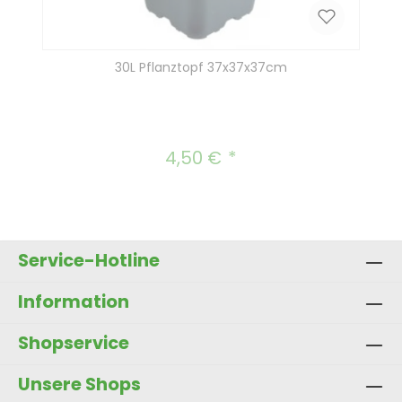
30L Pflanztopf 37x37x37cm
4,50 €
Regulärer Preis:
Service-Hotline
Information
Shopservice
Unsere Shops