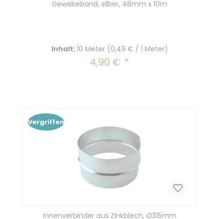
Gewebeband, silber, 48mm x 10m
Inhalt:
10 Meter
(0,49 € / 1 Meter)
4,90 €
Regulärer Preis:
Vergriffen
Innenverbinder aus Zinkblech, Ø315mm