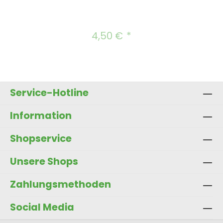
4,50 €
Regulärer Preis:
Service-Hotline
Information
Shopservice
Unsere Shops
Zahlungsmethoden
Social Media