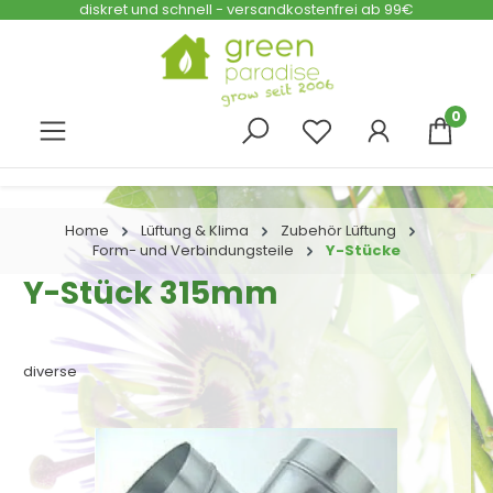
diskret und schnell - versandkostenfrei ab 99€
Zum Hauptinhalt springen
0
Home
Lüftung & Klima
Zubehör Lüftung
Form- und Verbindungsteile
Y-Stücke
Y-Stück 315mm
diverse
Bildergalerie überspringen