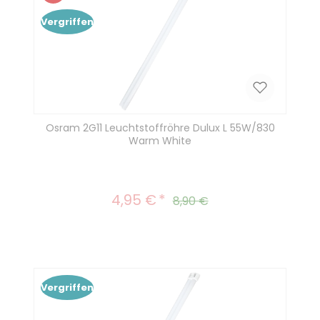
Rabatt
Vergriffen
Osram 2G11 Leuchtstoffröhre Dulux L 55W/830
Warm White
4,95 €
Verkaufspreis:
Regulärer Preis:
8,90 €
Vergriffen