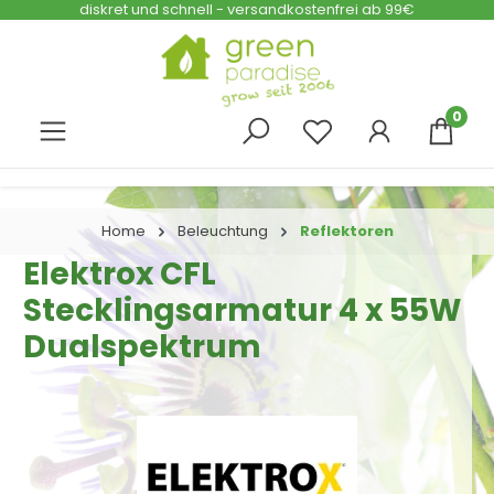
diskret und schnell - versandkostenfrei ab 99€
Zum Hauptinhalt springen
0
Home
Beleuchtung
Reflektoren
Elektrox CFL
Stecklingsarmatur 4 x 55W
Dualspektrum