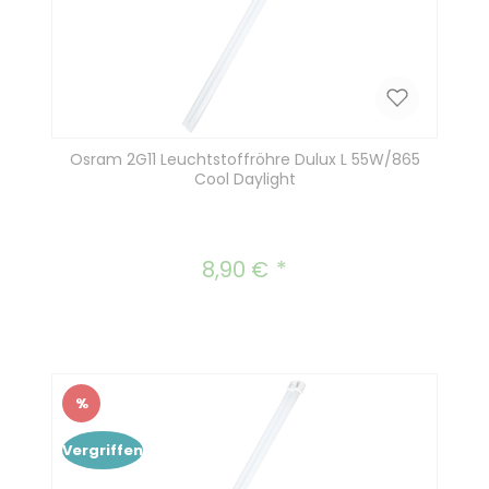
Osram 2G11 Leuchtstoffröhre Dulux L 55W/865
Cool Daylight
8,90 €
Regulärer Preis:
%
Rabatt
Vergriffen