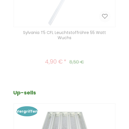
Sylvania T5 CFL Leuchtstoffröhre 55 Watt
Wuchs
4,90 €
Verkaufspreis:
Regulärer Preis:
8,50 €
Produktgalerie überspringen
Up-sells
Vergriffen