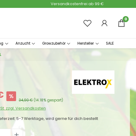
Versandkostenfrei ab 99 €
0
ng
Anzucht
Growzubehör
Hersteller
SALE
L
:
€
%
Regulärer Preis:
34,90 €
(14.18% gespart)
wSt. zzgl. Versandkosten
ieferzeit: 5-7 Werktage, wird gerne für dich bestellt
 Anzahl: Gib den gewünschten Wert ei