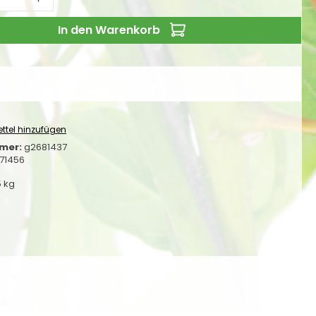
In den Warenkorb
ttel hinzufügen
mer:
g2681437
71456
5 kg