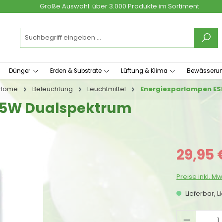
Große Auswahl: über 3.000 Produkte im Sortiment
Dünger
Erden & Substrate
Lüftung & Klima
Bewässeru
Home
Beleuchtung
Leuchtmittel
Energiesparlampen ES
 85W Dualspektrum
Verkaufspreis
29,95 
Preise inkl. M
Lieferbar, L
Produkt