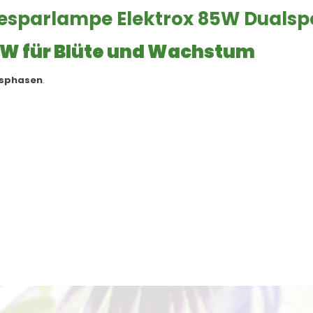
iesparlampe Elektrox 85W Duals
5W für Blüte und Wachstum
nsphasen
.