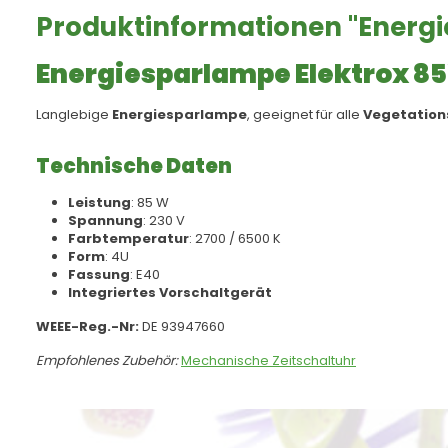
Produktinformationen "Energ
Energiesparlampe Elektrox 8
Langlebige
Energiesparlampe
, geeignet für alle
Vegetatio
Technische Daten
Leistung
: 85 W
Spannung
: 230 V
Farbtemperatur
: 2700 / 6500 K
Form
: 4U
Fassung
: E40
Integriertes Vorschaltgerät
WEEE-Reg.-Nr:
DE 93947660
Empfohlenes Zubehör:
Mechanische Zeitschaltuhr