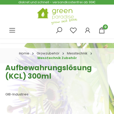
diskret und schnell - versandkostenfrei ab 99€
Zum Hauptinhalt springen
0
Home
Growzubehör
Messtechnik
Messtechnik Zubehör
Aufbewahrungslösung
(KCL) 300ml
GIB-Industries
Bildergalerie überspringen