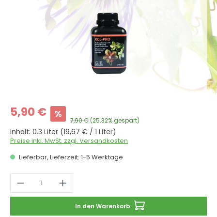
Verkaufspreis:
5,90 €
%
Regulärer Preis:
7,90 €
(25.32% gespart)
Inhalt:
0.3 Liter
(19,67 € / 1 Liter)
Preise inkl. MwSt. zzgl. Versandkosten
Lieferbar, Lieferzeit: 1-5 Werktage
Produkt Anzahl: Gib den gewünschten 
In den Warenkorb