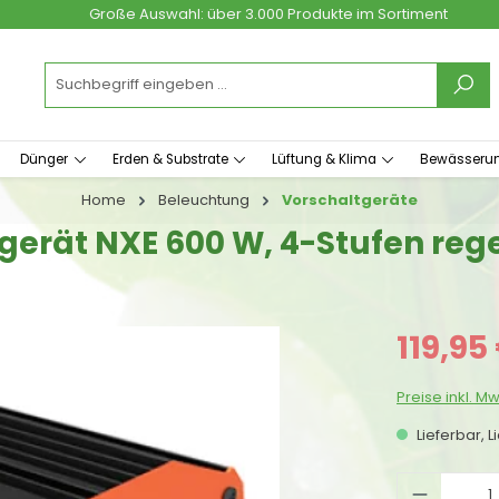
Große Auswahl: über 3.000 Produkte im Sortiment
Dünger
Erden & Substrate
Lüftung & Klima
Bewässeru
Home
Beleuchtung
Vorschaltgeräte
ltgerät NXE 600 W, 4-Stufen reg
Verkaufspreis
119,95
Preise inkl. M
Lieferbar, L
Produkt