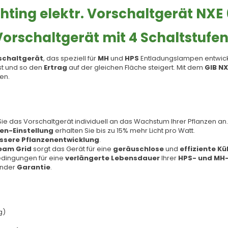
hting elektr. Vorschaltgerät NXE 
Vorschaltgerät mit 4 Schaltstuf
rschaltgerät
, das speziell für
MH
und
HPS
Entladungslampen entwickel
t und so den
Ertrag
auf der gleichen Fläche steigert. Mit dem
GIB NX
en.
ie das Vorschaltgerät individuell an das Wachstum Ihrer Pflanzen an.
n-Einstellung
erhalten Sie bis zu 15% mehr Licht pro Watt.
ssere Pflanzenentwicklung
.
ream Grid
sorgt das Gerät für eine
geräuschlose
und
effiziente K
edingungen für eine
verlängerte Lebensdauer
Ihrer
HPS- und MH
ender
Garantie
.
g)