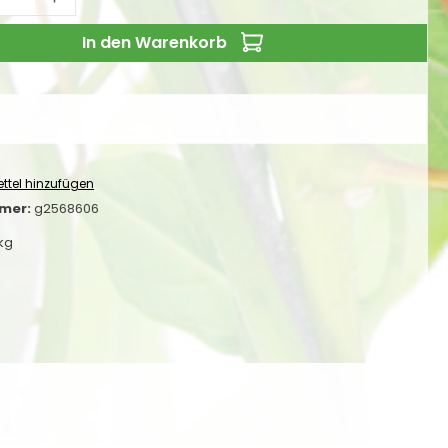
In den Warenkorb
ttel hinzufügen
mer:
g2568606
 kg