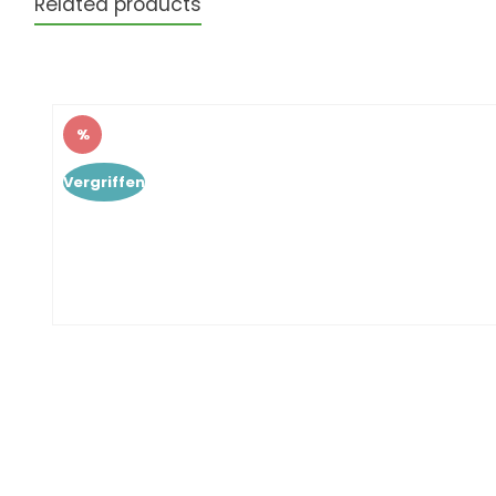
Related products
Produktgalerie überspringen
%
Rabatt
Vergriffen