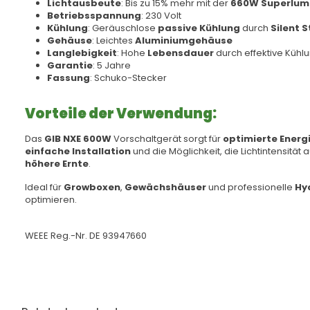
Lichtausbeute
: Bis zu 15% mehr mit der
660W Superlume
Betriebsspannung
: 230 Volt
Kühlung
: Geräuschlose
passive Kühlung
durch
Silent 
Gehäuse
: Leichtes
Aluminiumgehäuse
Langlebigkeit
: Hohe
Lebensdauer
durch effektive Kühl
Garantie
: 5 Jahre
Fassung
: Schuko-Stecker
Vorteile der Verwendung:
Das
GIB NXE 600W
Vorschaltgerät sorgt für
optimierte Energi
einfache Installation
und die Möglichkeit, die Lichtintensit
höhere Ernte
.
Ideal für
Growboxen
,
Gewächshäuser
und professionelle
Hy
optimieren.
WEEE Reg.-Nr. DE 93947660