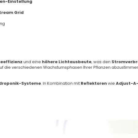
n-Einstellung
Stream Grid
ung
eeffizienz
und eine
höhere Lichtausbeute
, was den
Stromverbr
ät auf die verschiedenen Wachstumsphasen Ihrer Pflanzen abzustimmen
droponik-Systeme
. In Kombination mit
Reflektoren
wie
Adjust-A