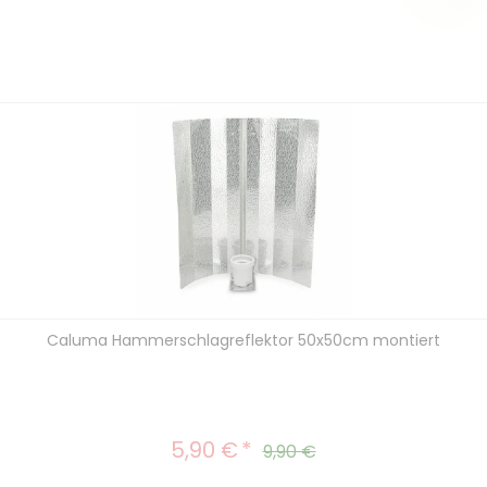
Caluma Hammerschlagreflektor 50x50cm montiert
5,90 €
Verkaufspreis:
Regulärer Preis:
9,90 €