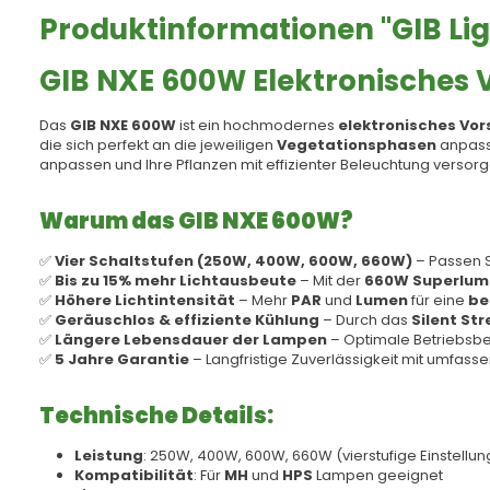
Produktinformationen "GIB Lig
GIB NXE 600W Elektronisches 
Das
GIB NXE 600W
ist ein hochmodernes
elektronisches Vo
die sich perfekt an die jeweiligen
Vegetationsphasen
anpass
anpassen und Ihre Pflanzen mit effizienter Beleuchtung versorg
Warum das GIB NXE 600W?
✅
Vier Schaltstufen (250W, 400W, 600W, 660W)
– Passen S
✅
Bis zu 15% mehr Lichtausbeute
– Mit der
660W Superlume
✅
Höhere Lichtintensität
– Mehr
PAR
und
Lumen
für eine
be
✅
Geräuschlos & effiziente Kühlung
– Durch das
Silent St
✅
Längere Lebensdauer der Lampen
– Optimale Betriebsb
✅
5 Jahre Garantie
– Langfristige Zuverlässigkeit mit umfass
Technische Details:
Leistung
: 250W, 400W, 600W, 660W (vierstufige Einstellun
Kompatibilität
: Für
MH
und
HPS
Lampen geeignet