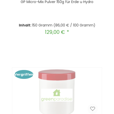
GP Micro-Mix Pulver 150g für Erde u Hydro
Inhalt:
150 Gramm
(86,00 € / 100 Gramm)
129,00 €
Regulärer Preis:
Produkt Anzahl: Gib den gewünscht
In den Warenkorb
Vergriffen