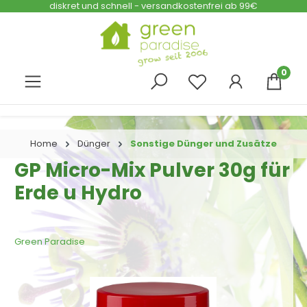
diskret und schnell - versandkostenfrei ab 99€
Zum Hauptinhalt springen
0
Home
Dünger
Sonstige Dünger und Zusätze
GP Micro-Mix Pulver 30g für
Erde u Hydro
Green Paradise
Bildergalerie überspringen