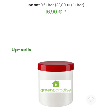
Inhalt:
0.5 Liter
(33,80 € / 1 Liter)
16,90 €
Regulärer Preis:
Produkt Anzahl: Gib den gewünscht
In den Warenkorb
Produktgalerie überspringen
Up-sells