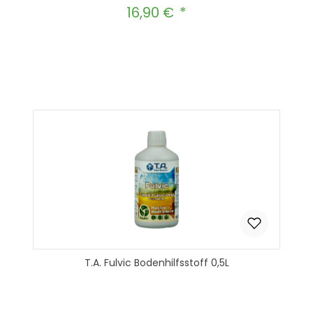
16,90 €
Regulärer Preis:
Produkt Anzahl: Gib den gewünscht
In den Warenkorb
T.A. Fulvic Bodenhilfsstoff 0,5L