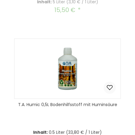
Inhalt:
5 Liter
(3,10 € / 1 Liter)
15,50 €
Regulärer Preis:
T.A. Humic 0,5L Bodenhilfsstoff mit Huminsäure
Inhalt:
0.5 Liter
(33,80 € / 1 Liter)