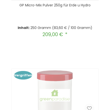
GP Micro-Mix Pulver 250g für Erde u Hydro
Inhalt:
250 Gramm
(83,60 € / 100 Gramm)
209,00 €
Regulärer Preis:
Produkt Anzahl: Gib den gewünscht
In den Warenkorb
Vergriffen