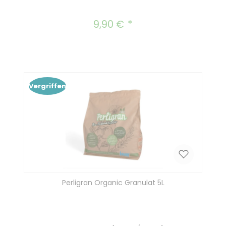
9,90 €
Regulärer Preis:
Vergriffen
Perligran Organic Granulat 5L