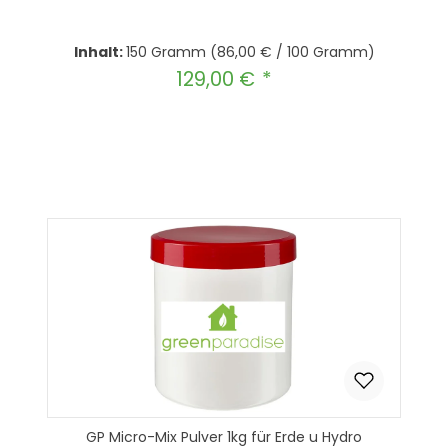
Inhalt:
150 Gramm
(86,00 € / 100 Gramm)
129,00 €
Regulärer Preis:
Produkt Anzahl: Gib den gewünscht
In den Warenkorb
GP Micro-Mix Pulver 1kg für Erde u Hydro