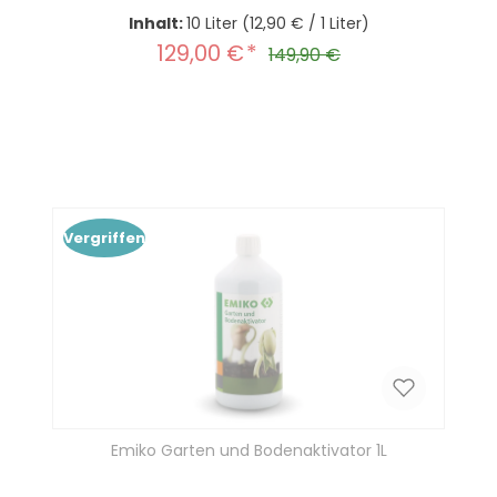
Inhalt:
10 Liter
(12,90 € / 1 Liter)
129,00 €
Verkaufspreis:
Regulärer Preis:
149,90 €
Produkt Anzahl: Gib den gewünscht
In den Warenkorb
Vergriffen
Emiko Garten und Bodenaktivator 1L