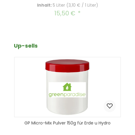
Inhalt:
5 Liter
(3,10 € / 1 Liter)
15,50 €
Regulärer Preis:
Produktgalerie überspringen
Up-sells
GP Micro-Mix Pulver 150g für Erde u Hydro