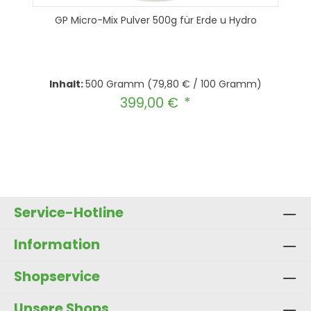
GP Micro-Mix Pulver 500g für Erde u Hydro
Inhalt:
500 Gramm
(79,80 € / 100 Gramm)
399,00 €
Regulärer Preis:
Produkt Anzahl: Gib den gewünscht
In den Warenkorb
Service-Hotline
Information
Shopservice
Unsere Shops