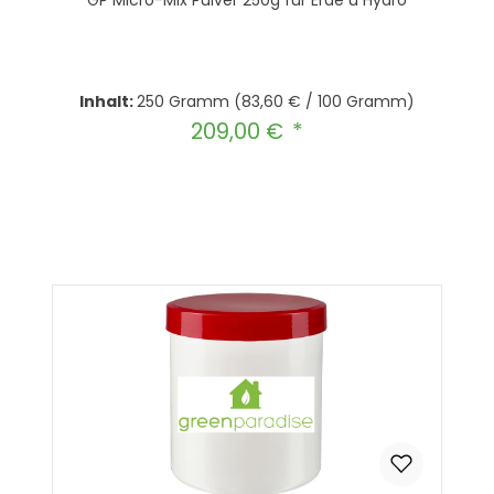
GP Micro-Mix Pulver 250g für Erde u Hydro
Inhalt:
250 Gramm
(83,60 € / 100 Gramm)
209,00 €
Regulärer Preis:
Produkt Anzahl: Gib den gewünscht
In den Warenkorb