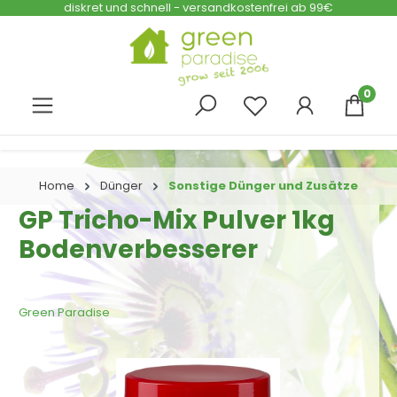
diskret und schnell - versandkostenfrei ab 99€
Zum Hauptinhalt springen
0
Home
Dünger
Sonstige Dünger und Zusätze
GP Tricho-Mix Pulver 1kg
Bodenverbesserer
Green Paradise
Bildergalerie überspringen