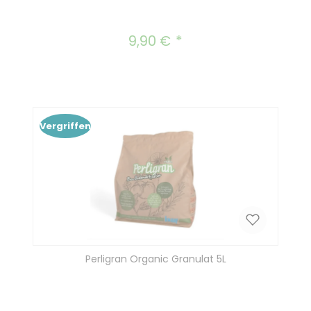
9,90 €
Regulärer Preis:
Vergriffen
Perligran Organic Granulat 5L