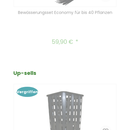
Bewässerungsset Economy für bis 40 Pflanzen
59,90 €
Regulärer Preis:
Produktgalerie überspringen
Up-sells
Vergriffen