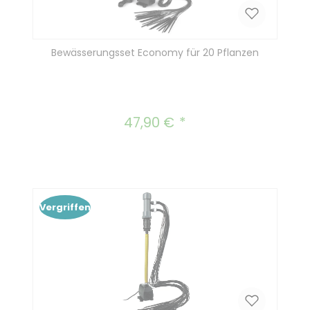
Bewässerungsset Economy für 20 Pflanzen
47,90 €
Regulärer Preis:
Vergriffen