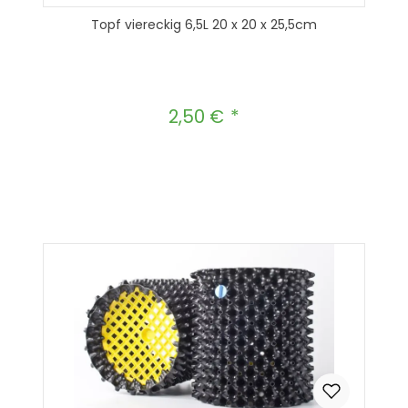
Topf viereckig 6,5L 20 x 20 x 25,5cm
2,50 €
Regulärer Preis:
Produkt Anzahl: Gib den gewünscht
In den Warenkorb