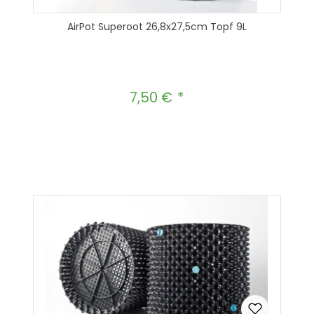
AirPot Superoot 26,8x27,5cm Topf 9L
7,50 €
Regulärer Preis:
Produkt Anzahl: Gib den gewünscht
In den Warenkorb