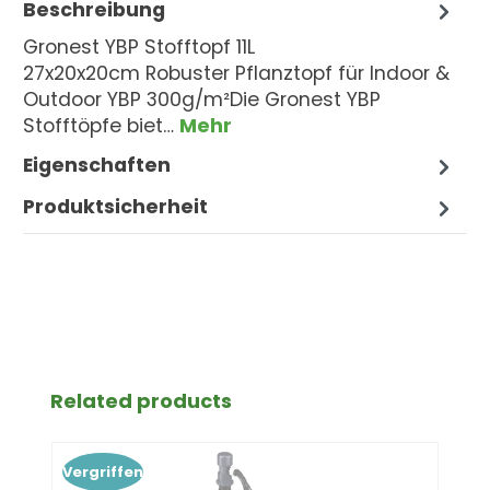
Beschreibung
Gronest YBP Stofftopf 11L
27x20x20cm Robuster Pflanztopf für Indoor &
Outdoor YBP 300g/m²Die Gronest YBP
Stofftöpfe biet…
Mehr
Eigenschaften
Produktsicherheit
Produktgalerie überspringen
Related products
Vergriffen