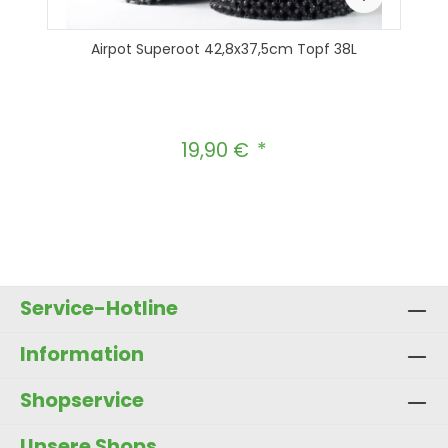
Airpot Superoot 42,8x37,5cm Topf 38L
19,90 €
Regulärer Preis:
Produkt Anzahl: Gib den gewünscht
In den Warenkorb
Service-Hotline
Information
Shopservice
Unsere Shops