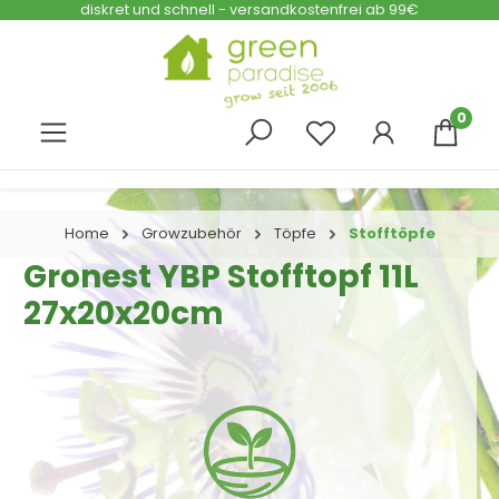
diskret und schnell - versandkostenfrei ab 99€
Zum Hauptinhalt springen
0
Home
Growzubehör
Töpfe
Stofftöpfe
Gronest YBP Stofftopf 11L
27x20x20cm