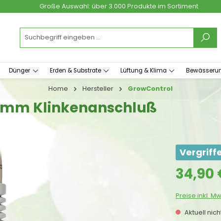
Große Auswahl: über 3.000 Produkte im Sortiment
Dünger
Erden & Substrate
Lüftung & Klima
Bewässeru
Home
Hersteller
GrowControl
,5mm Klinkenanschluß
Vergriff
Regulärer Prei
34,90 
Preise inkl. M
Aktuell nic