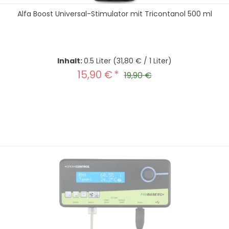
Alfa Boost Universal-Stimulator mit Tricontanol 500 ml
Inhalt:
0.5 Liter
(31,80 € / 1 Liter)
15,90 €
Verkaufspreis:
Regulärer Preis:
19,90 €
hten Wert ein oder benutze die Schal
In den Warenkorb