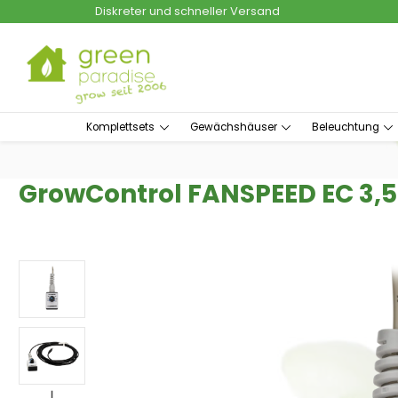
Diskreter und schneller Versand
um Hauptinhalt springen
Zur Suche springen
Komplettsets
Gewächshäuser
Beleuchtung
GrowControl FANSPEED EC 3
Bildergalerie überspringen