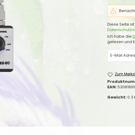
Benachri
Diese Seite i
Datenschutzric
Ich habe die
D
gelesen und b
Zum Merkze
Produktnum
EAN:
5308186
Gewicht:
0.3