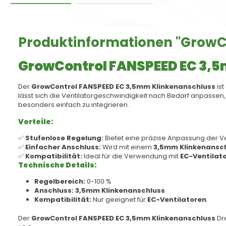
Produktinformationen "GrowC
GrowControl FANSPEED EC 3,
Der
GrowControl FANSPEED EC 3,5mm Klinkenanschluss
ist
lässt sich die Ventilatorgeschwindigkeit nach Bedarf anpassen,
besonders einfach zu integrieren.
Vorteile:
✅
Stufenlose Regelung:
Bietet eine präzise Anpassung der V
✅
Einfacher Anschluss:
Wird mit einem
3,5mm Klinkenansc
✅
Kompatibilität:
Ideal für die Verwendung mit
EC-Ventilat
Technische Details:
Regelbereich:
0-100 %
Anschluss:
3,5mm Klinkenanschluss
Kompatibilität:
Nur geeignet für
EC-Ventilatoren
.
Der
GrowControl FANSPEED EC 3,5mm Klinkenanschluss
Dre