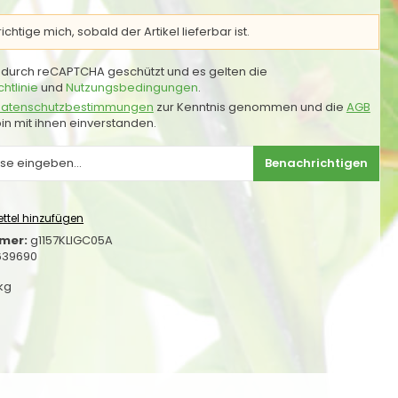
chtige mich, sobald der Artikel lieferbar ist.
st durch reCAPTCHA geschützt und es gelten die
htlinie
und
Nutzungsbedingungen
.
atenschutzbestimmungen
zur Kenntnis genommen und die
AGB
in mit ihnen einverstanden.
Benachrichtigen
ttel hinzufügen
mer:
g1157KLIGC05A
639690
 kg