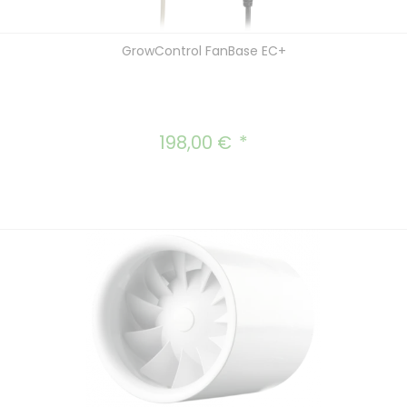
GrowControl FanBase EC+
198,00 €
Regulärer Preis: