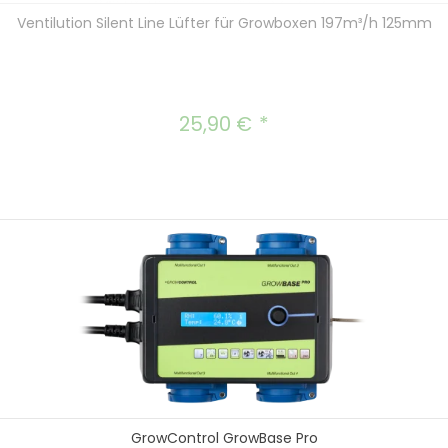
Ventilution Silent Line Lüfter für Growboxen 197m³/h 125mm
25,90 €
Regulärer Preis:
GrowControl GrowBase Pro