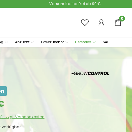
Versandkostenfrei ab 99 €
0
ng
Anzucht
Growzubehör
Hersteller
SALE
en
s:
€
wSt. zzgl. Versandkosten
ht verfügbar