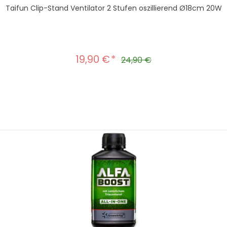
Taifun Clip-Stand Ventilator 2 Stufen oszillierend Ø18cm 20W
19,90 €
Verkaufspreis:
Regulärer Preis:
24,90 €
hten Wert ein oder benutze die Schal
In den Warenkorb