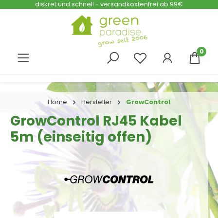
diskret und schnell - versandkostenfrei ab 99€
Zum Hauptinhalt springen
0
Home
Hersteller
GrowControl
GrowControl RJ45 Kabel
5m (einseitig offen)
Bildergalerie überspringen