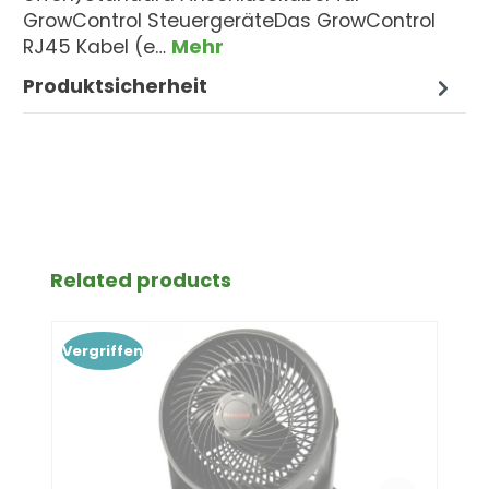
GrowControl SteuergeräteDas GrowControl
RJ45 Kabel (e…
Mehr
Produktsicherheit
Produktgalerie überspringen
Related products
Vergriffen