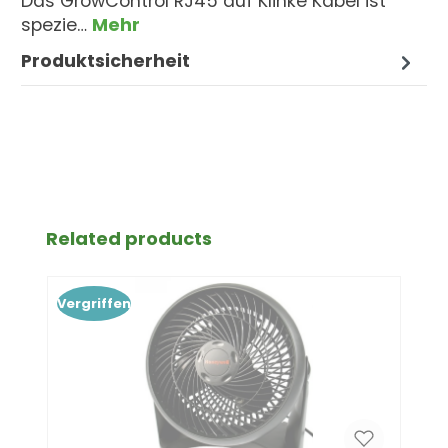
Das GrowControl RJ45 auf Klinke Kabel ist
spezie…
Mehr
Produktsicherheit
Produktgalerie überspringen
Related products
Vergriffen