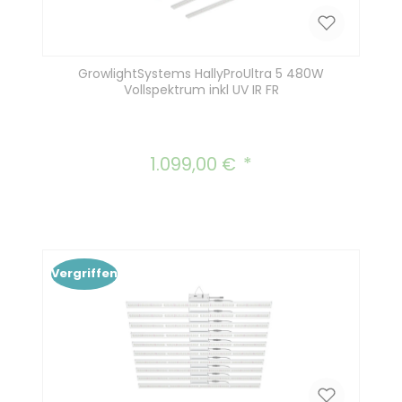
GrowlightSystems HallyProUltra 5 480W
Vollspektrum inkl UV IR FR
1.099,00 €
Regulärer Preis:
Vergriffen