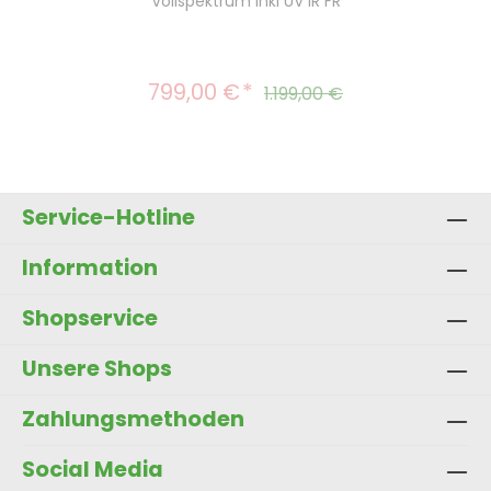
Vollspektrum inkl UV IR FR
799,00 €
Verkaufspreis:
Regulärer Preis:
1.199,00 €
Service-Hotline
Information
Shopservice
Unsere Shops
Zahlungsmethoden
Social Media