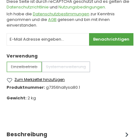
Diese Seite ist durch reCAPTCHA geschützt und es gelten die
Datenschutzrichtlinie
und
Nutzungsbedingungen
.
Ich habe die
Datenschutzbestimmungen
zur Kenntnis
genommen und die
AGB
gelesen und bin mit ihnen
einverstanden.
Benachrichtigen
auswählen
Verwendung
Einzelbetrieb
Systemerweiterung
(Diese Option ist zurzeit nicht verfügbar.)
(Diese Option ist zurzeit nicht verfügbar.)
Zum Merkzettel hinzufügen
Produktnummer:
g7356hallysa80.1
Gewicht:
2 kg
Beschreibung