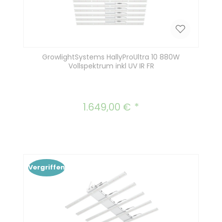
GrowlightSystems HallyProUltra 10 880W
Vollspektrum inkl UV IR FR
1.649,00 €
Regulärer Preis:
Vergriffen