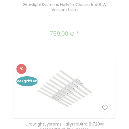
GrowlightSystems HallyProClassic 5 400W
Vollspektrum
759,00 €
Regulärer Preis:
%
Rabatt
Vergriffen
GrowlightSystems HallyProUltra 8 720W