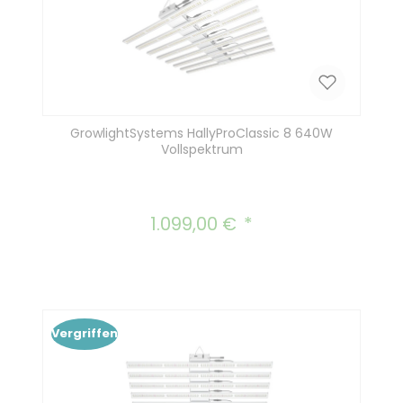
GrowlightSystems HallyProClassic 8 640W
Vollspektrum
1.099,00 €
Regulärer Preis:
Vergriffen