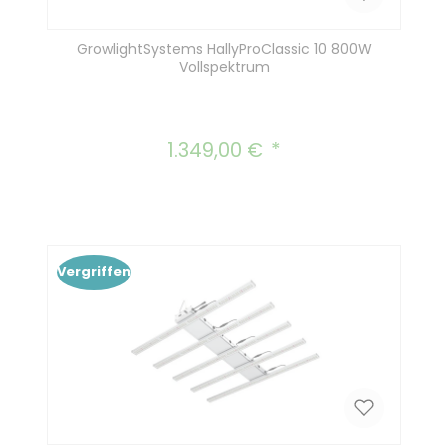
GrowlightSystems HallyProClassic 10 800W
Vollspektrum
1.349,00 €
Regulärer Preis:
Vergriffen