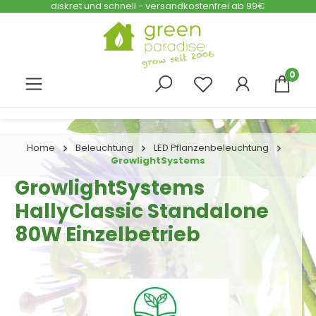
diskret und schnell - versandkostenfrei ab 99€
Zum Hauptinhalt springen
0
Home
Beleuchtung
LED Pflanzenbeleuchtung
GrowlightSystems
GrowlightSystems
HallyClassic Standalone
80W Einzelbetrieb