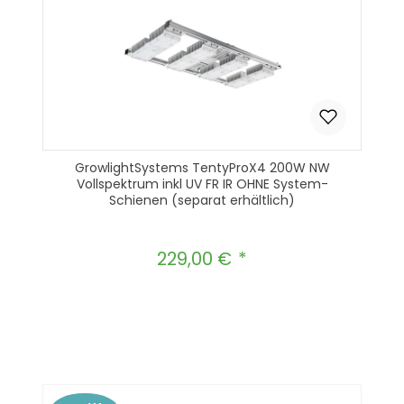
GrowlightSystems TentyProX4 200W NW
Vollspektrum inkl UV FR IR OHNE System-
Schienen (separat erhältlich)
229,00 €
Regulärer Preis:
Produkt Anzahl: Gib den gewünscht
In den Warenkorb