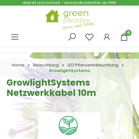
diskret und schnell - versandkostenfrei ab 99€
Zum Hauptinhalt springen
0
Home
Beleuchtung
LED Pflanzenbeleuchtung
GrowlightSystems
GrowlightSystems
Netzwerkkabel 10m