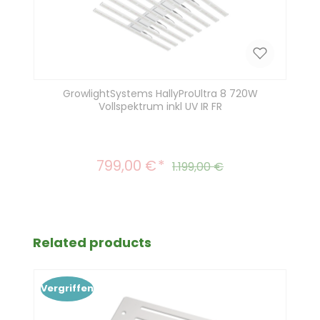
GrowlightSystems HallyProUltra 8 720W
Vollspektrum inkl UV IR FR
799,00 €
Verkaufspreis:
Regulärer Preis:
1.199,00 €
Produktgalerie überspringen
Related products
Vergriffen