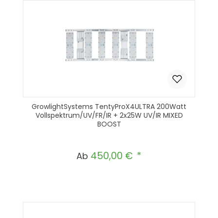
GrowlightSystems TentyProX4ULTRA 200Watt
Vollspektrum/UV/FR/IR + 2x25W UV/IR MIXED
BOOST
450,00 €
Regulärer Preis:
Ab