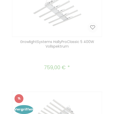
GrowlightSystems HallyProClassic 5 400W
Vollspektrum
759,00 €
Regulärer Preis:
%
Rabatt
Vergriffen