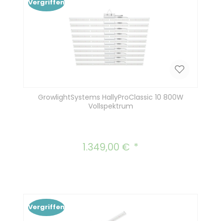
Vergriffen
GrowlightSystems HallyProClassic 10 800W
Vollspektrum
1.349,00 €
Regulärer Preis:
Vergriffen