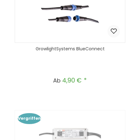
GrowlightSystems BlueConnect
4,90 €
Regulärer Preis:
Ab
Vergriffen