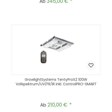
345,00 €
Regulärer Preis:
Ab
GrowlightSystems TentyProX2 100W
Vollspektrum/UV/FR/IR inkl. ControlPRO-SMART
210,00 €
Regulärer Preis:
Ab