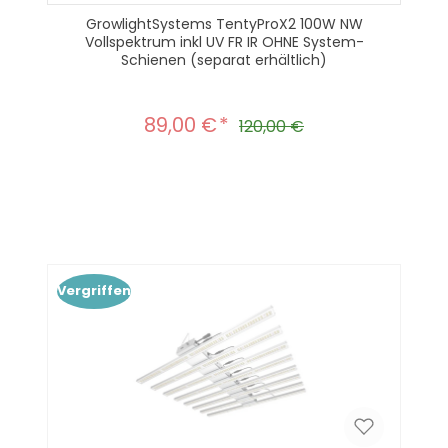
GrowlightSystems TentyProX2 100W NW
Vollspektrum inkl UV FR IR OHNE System-
Schienen (separat erhältlich)
89,00 €
Verkaufspreis:
Regulärer Preis:
120,00 €
Produkt Anzahl: Gib den gewünscht
In den Warenkorb
Vergriffen