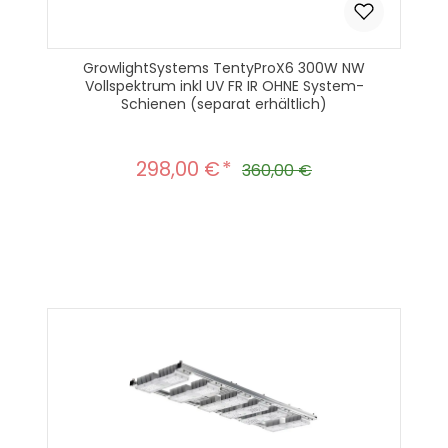
GrowlightSystems TentyProX6 300W NW
Vollspektrum inkl UV FR IR OHNE System-
Schienen (separat erhältlich)
298,00 €
Verkaufspreis:
Regulärer Preis:
360,00 €
Produkt Anzahl: Gib den gewünscht
In den Warenkorb