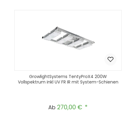
GrowlightSystems TentyProX4 200W
Vollspektrum inkl UV FR IR mit System-Schienen
270,00 €
Regulärer Preis:
Ab