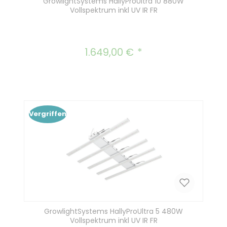
GrowlightSystems HallyProUltra 10 880W
Vollspektrum inkl UV IR FR
1.649,00 €
Regulärer Preis:
Vergriffen
GrowlightSystems HallyProUltra 5 480W
Vollspektrum inkl UV IR FR