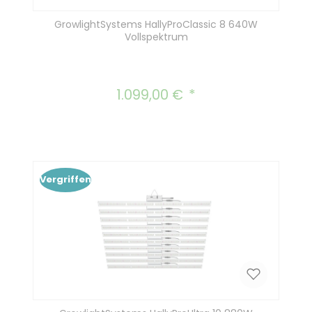
GrowlightSystems HallyProClassic 8 640W
Vollspektrum
1.099,00 €
Regulärer Preis:
Vergriffen