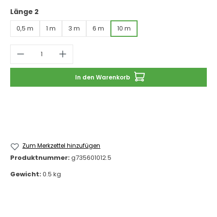
auswählen
Länge 2
0,5 m
1 m
3 m
6 m
10 m
Produkt Anzahl: Gib den gewünschten 
In den Warenkorb
Zum Merkzettel hinzufügen
Produktnummer:
g735601012.5
Gewicht:
0.5 kg