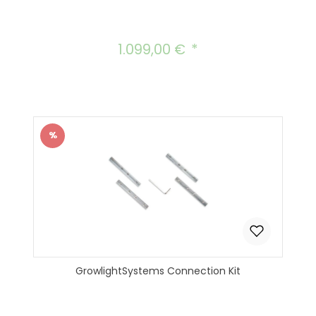
1.099,00 €
Regulärer Preis:
%
Rabatt
GrowlightSystems Connection Kit