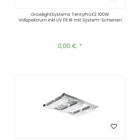
GrowlightSystems TentyProX2 100W
Vollspektrum inkl UV FR IR mit System-Schienen
0,00 €
Regulärer Preis: