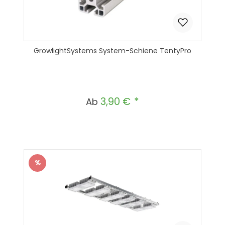
GrowlightSystems System-Schiene TentyPro
3,90 €
Regulärer Preis:
Ab
%
Rabatt