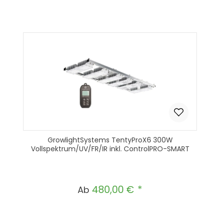
GrowlightSystems TentyProX6 300W
Vollspektrum/UV/FR/IR inkl. ControlPRO-SMART
480,00 €
Regulärer Preis:
Ab