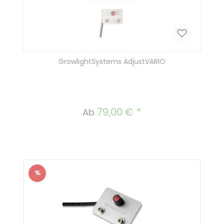
GrowlightSystems AdjustVARIO
79,00 €
Regulärer Preis:
Ab
%
Rabatt