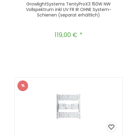
GrowlightSystems TentyProX3 150W NW
Vollspektrum inkl UV FR IR OHNE System-
Schienen (separat erhältlich)
119,00 €
Regulärer Preis:
Produkt Anzahl: Gib den gewünscht
In den Warenkorb
%
Rabatt