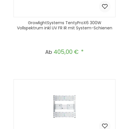
GrowlightSystems TentyProX6 300W
Vollspektrum inkl UV FR IR mit System-Schienen
405,00 €
Regulärer Preis:
Ab