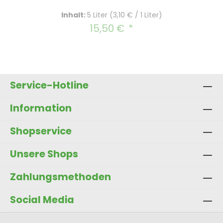
Inhalt:
5 Liter
(3,10 € / 1 Liter)
15,50 €
Regulärer Preis:
Service-Hotline
Information
Shopservice
Unsere Shops
Zahlungsmethoden
Social Media