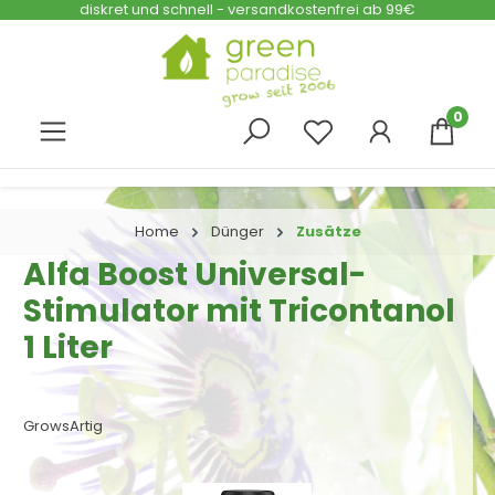
diskret und schnell - versandkostenfrei ab 99€
Zum Hauptinhalt springen
0
Home
Dünger
Zusätze
Alfa Boost Universal-
Stimulator mit Tricontanol
1 Liter
GrowsArtig
Bildergalerie überspringen