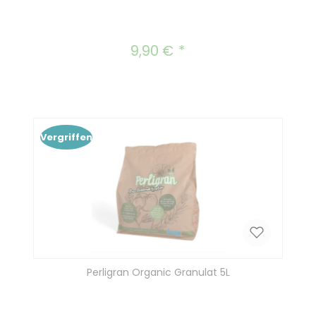
9,90 €
Regulärer Preis:
Vergriffen
Perligran Organic Granulat 5L