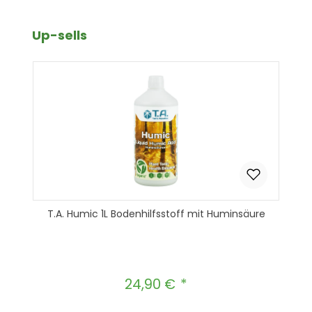
Produktgalerie überspringen
Up-sells
T.A. Humic 1L Bodenhilfsstoff mit Huminsäure
24,90 €
Regulärer Preis: