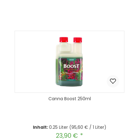
Produkt Anzahl: Gib den gewünscht
In den Warenkorb
Canna Boost 250ml
Inhalt:
0.25 Liter
(95,60 € / 1 Liter)
23,90 €
Regulärer Preis: