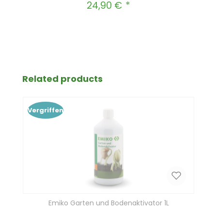
24,90 €
Regulärer Preis:
Produkt Anzahl: Gib den gewünscht
In den Warenkorb
Produktgalerie überspringen
Related products
Vergriffen
Emiko Garten und Bodenaktivator 1L