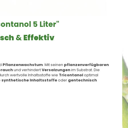
ontanol 5 Liter"
isch
&
Effektiv
d
Pflanzenwachstum
. Mit seinen
pflanzenverfügbaren
brauch
und verhindert
Versalzungen
im Substrat. Die
ch wertvolle Inhaltsstoffe wie
Tricontanol
optimal
e
synthetische Inhaltsstoffe
oder
gentechnisch