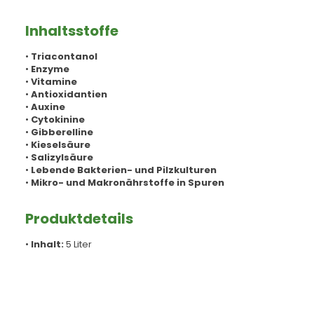
Inhaltsstoffe
•
Triacontanol
•
Enzyme
•
Vitamine
•
Antioxidantien
•
Auxine
•
Cytokinine
•
Gibberelline
•
Kieselsäure
•
Salizylsäure
•
Lebende Bakterien- und Pilzkulturen
•
Mikro- und Makronährstoffe in Spuren
Produktdetails
•
Inhalt:
5 Liter