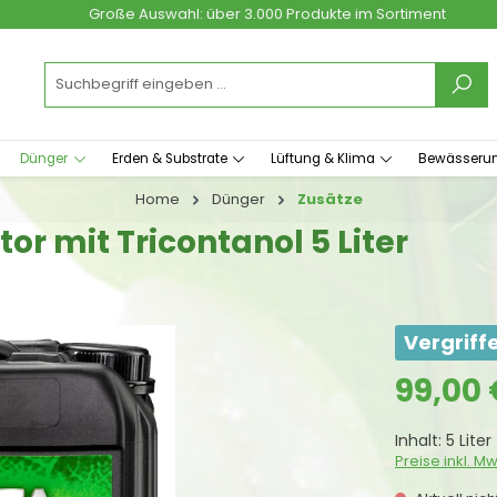
Große Auswahl: über 3.000 Produkte im Sortiment
Dünger
Erden & Substrate
Lüftung & Klima
Bewässeru
Home
Dünger
Zusätze
or mit Tricontanol 5 Liter
Vergriff
Regulärer Prei
99,00 
Inhalt:
5 Liter
Preise inkl. M