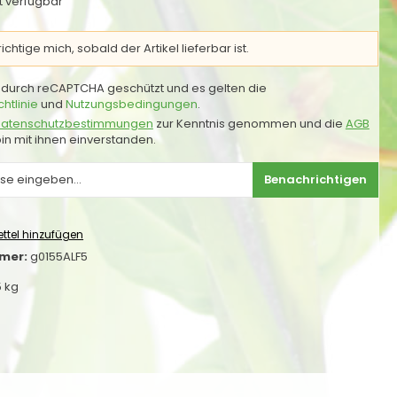
ht verfügbar
chtige mich, sobald der Artikel lieferbar ist.
st durch reCAPTCHA geschützt und es gelten die
htlinie
und
Nutzungsbedingungen
.
atenschutzbestimmungen
zur Kenntnis genommen und die
AGB
in mit ihnen einverstanden.
Benachrichtigen
ttel hinzufügen
mer:
g0155ALF5
5 kg