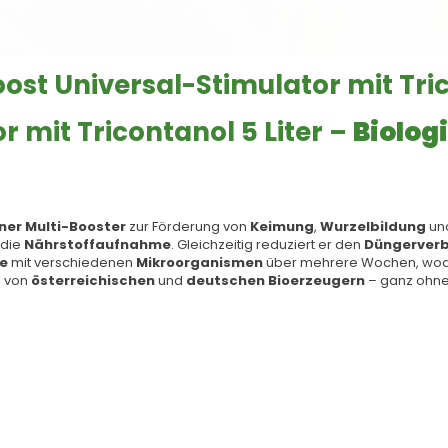
st Universal-Stimulator mit Tric
r mit Tricontanol 5 Liter –
Biolog
ner
Multi-Booster
zur Förderung von
Keimung
,
Wurzelbildung
un
 die
Nährstoffaufnahme
. Gleichzeitig reduziert er den
Düngerver
fe
mit verschiedenen
Mikroorganismen
über mehrere Wochen, wodur
h von
österreichischen
und
deutschen Bioerzeugern
– ganz ohn