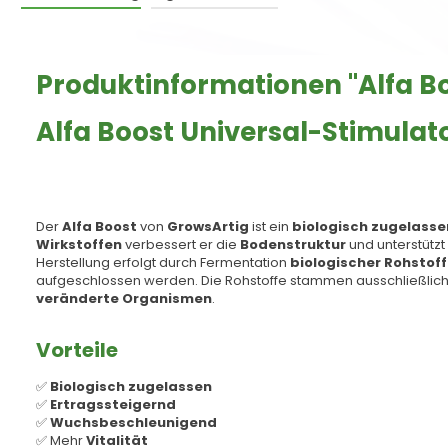
Produktinformationen "Alfa Boo
Alfa Boost Universal-Stimulato
Der
Alfa Boost
von
GrowsArtig
ist ein
biologisch zugelasse
Wirkstoffen
verbessert er die
Bodenstruktur
und unterstützt
Herstellung erfolgt durch Fermentation
biologischer Rohstof
aufgeschlossen werden. Die Rohstoffe stammen ausschließlic
veränderte Organismen
.
Vorteile
✅
Biologisch zugelassen
✅
Ertragssteigernd
✅
Wuchsbeschleunigend
✅ Mehr
Vitalität