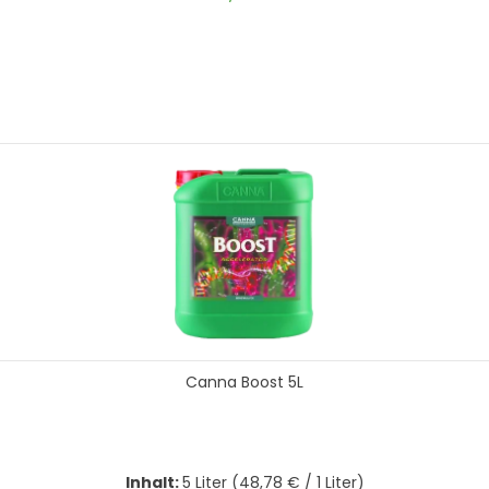
hten Wert ein oder benutze die Schal
In den Warenkorb
Canna Boost 5L
Inhalt:
5 Liter
(48,78 € / 1 Liter)