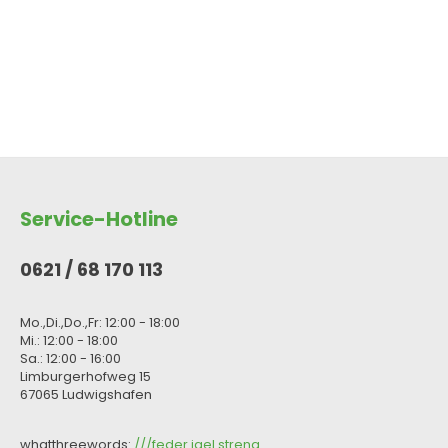
Produkt Anzahl: Gib den gewünsc
Service-Hotline
0621 / 68 170 113
Mo.,Di.,Do.,Fr: 12:00 - 18:00
Mi.: 12:00 - 18:00
Sa.: 12:00 - 16:00
Limburgerhofweg 15
67065 Ludwigshafen
whatthreewords:
///feder.igel.streng