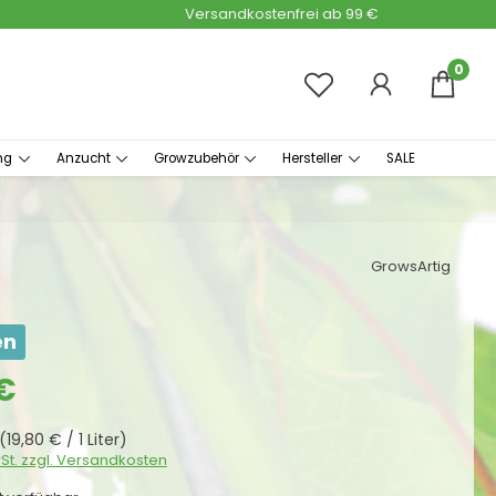
Versandkostenfrei ab 99 €
0
ng
Anzucht
Growzubehör
Hersteller
SALE
GrowsArtig
en
s:
€
(19,80 € / 1 Liter)
wSt. zzgl. Versandkosten