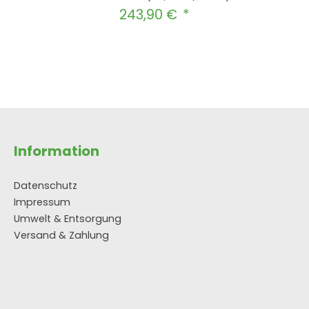
243,90 €
Regulärer Preis:
hten Wert ein oder benutze die Schal
In den Warenkorb
Information
Datenschutz
Impressum
Umwelt & Entsorgung
Versand & Zahlung