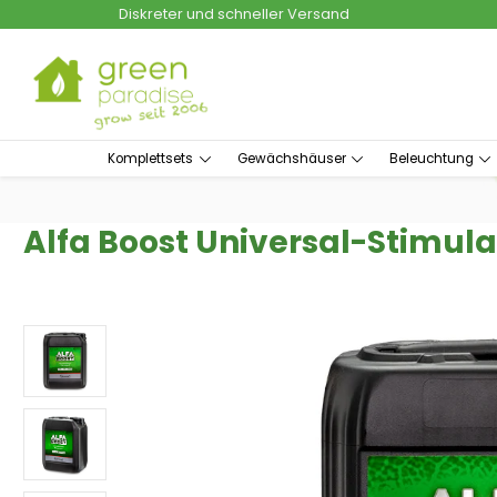
Diskreter und schneller Versand
um Hauptinhalt springen
Zur Suche springen
Komplettsets
Gewächshäuser
Beleuchtung
Alfa Boost Universal-Stimulat
Bildergalerie überspringen