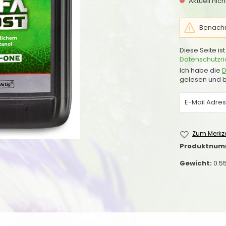
Aktuell nic
Benachri
Diese Seite i
Datenschutzric
Ich habe die
D
gelesen und b
Zum Merkze
Produktnum
Gewicht:
0.5