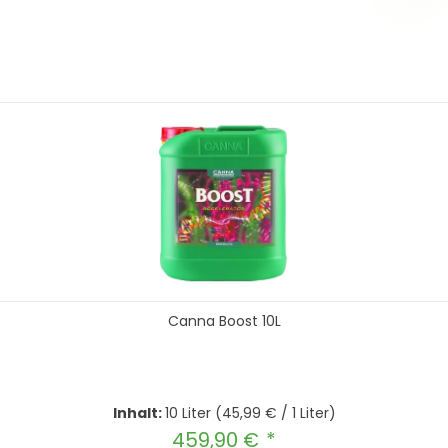
Canna Boost 10L
Inhalt:
10 Liter
(45,99 € / 1 Liter)
459,90 €
Regulärer Preis: